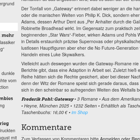
ergrund
Der Tonfall von „Gateway“ erinnert dabei weniger an die ha
oder die manischen Welten von Philip K. Dick, sondern ehe
Adams, dessen Arthur Dent aus „Per Anhalter durch die Gal
Robinette Broadhead wirkt. Im Gegensatz zum praktisch ze
beginnenden „Star Wars“-Fieber, wirken Adams und Pohls We
t mehr
in Details erstaunlich präzise Supernovas oder physikalisch
lassiker
lustlosen Hauptfiguren aber eher die No Future-Generation
ng“
Handeln eines Luke Skywalkers.
Vielleicht auch deswegen wurden die Gateway-Romane nie 
Berichte gibt, dass eine Adaption in Arbeit sei. Zuletzt hie
e dunkle
Reihe hätten sich die Rechte gesichert, aber bei dieser Nachr
chte vom
denn der Witz der Romane speist sich gerade daraus, dass 
ction
sich in den scheinbar so aufregenden Weiten des Weltalls be
• 3 Romane • Aus dem Amerikani
mbies
Frederik Pohl: Gateway
ung
• Heyne, München 2025 • 1232 Seiten • Erhältlich als Tasc
Taschenbuchs: 16,00 € •
im Shop
rieg
Kommentare
druckten
gust mit
Zum Verfassen von Kommentaren bitte
Anmelden oder Regis