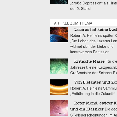
„große Depression“ als Hint
der 2. Staffel
ARTIKEL ZUM THEMA
Lazarus hat keine Lus
Robert A. Heinleins später K
„Die Leben des Lazarus Lo
widmet sich der Liebe und
kontroversen Fantasien
Für di
Kritische Masse
Jahreszeit: eine Kurzgeschi
Großmeister der Science-Fi
Von Elefanten und Zo
Robert A. Heinleins Samml
„Entführung in die Zukunft“
Roter Mond, ewiger K
Die ge
und ein Klassiker
SF-Neuerscheinungen im Au