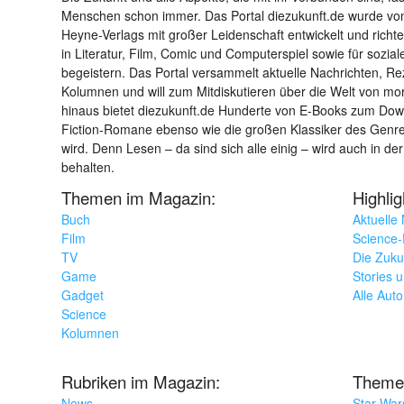
Menschen schon immer. Das Portal diezukunft.de wurde von
Heyne-Verlags mit großer Leidenschaft entwickelt und richtet 
in Literatur, Film, Comic und Computerspiel sowie für sozia
begeistern. Das Portal versammelt aktuelle Nachrichten, R
Kolumnen und will zum Mitdiskutieren über die Welt von m
hinaus bietet diezukunft.de Hunderte von E-Books zum Down
Fiction-Romane ebenso wie die großen Klassiker des Genres 
wird. Denn Lesen – da sind sich alle einig – wird auch in der
behalten.
Themen im Magazin:
Highli
Buch
Aktuelle
Film
Science-F
TV
Die Zuku
Game
Stories 
Gadget
Alle Aut
Science
Kolumnen
Rubriken im Magazin:
Theme
News
Star War