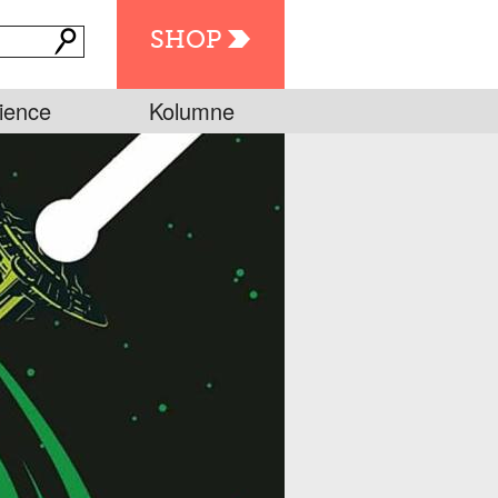
SHOP
ience
Kolumne