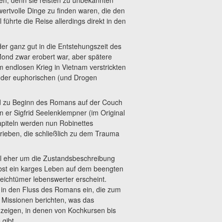
n, denn sie reisten zu unbekannten
ertvolle Dinge zu finden waren, die den
ührte die Reise allerdings direkt in den
der ganz gut in die Entstehungszeit des
Mond zwar erobert war, aber spätere
m endlosen Krieg in Vietnam verstrickten
e der euphorischen (und Drogen
ad zu Beginn des Romans auf der Couch
n er Sigfrid Seelenklempner (im Original
Kapiteln werden nun Robinettes
rieben, die schließlich zu dem Trauma
ohl eher um die Zustandsbeschreibung
selbst ein karges Leben auf dem beengten
eichtümer lebenswerter erscheint.
 in den Fluss des Romans ein, die zum
 Missionen berichten, was das
zeigen, in denen von Kochkursen bis
gibt.