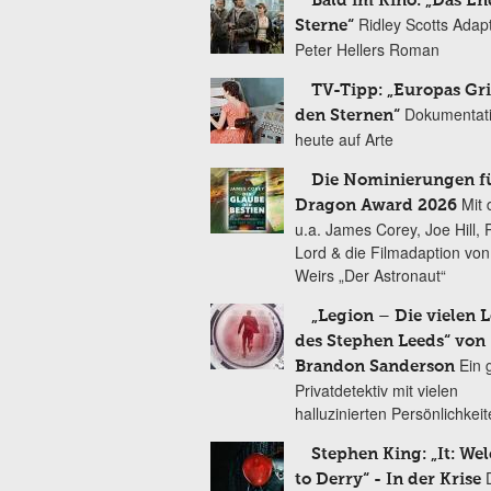
Bald im Kino: „Das En
Ridley Scotts Adap
Sterne“
Peter Hellers Roman
TV-Tipp: „Europas Gri
Dokumentat
den Sternen“
heute auf Arte
Die Nominierungen f
Mit 
Dragon Award 2026
u.a. James Corey, Joe Hill, 
Lord & die Filmadaption vo
Weirs „Der Astronaut“
„Legion – Die vielen 
des Stephen Leeds“ von
Ein 
Brandon Sanderson
Privatdetektiv mit vielen
halluzinierten Persönlichkei
Stephen King: „It: We
to Derry“ - In der Krise