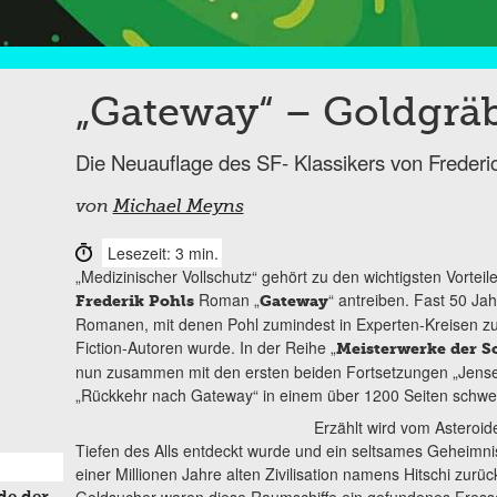
„Gateway“ – Goldgräb
Die Neuauflage des SF- Klassikers von Frederi
von
Michael Meyns
Lesezeit: 3 min.
„Medizinischer Vollschutz“ gehört zu den wichtigsten Vorteile
Roman „
“ antreiben. Fast 50 Jahr
Frederik Pohls
Gateway
Romanen, mit denen Pohl zumindest in Experten-Kreisen z
Fiction-Autoren wurde. In der Reihe „
Meisterwerke der Sc
nun zusammen mit den ersten beiden Fortsetzungen „Jensei
„Rückkehr nach Gateway“ in einem über 1200 Seiten schwe
Erzählt wird vom Asteroi
Tiefen des Alls entdeckt wurde und ein seltsames Geheimni
einer Millionen Jahre alten Zivilisation namens Hitschi zu