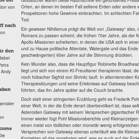
Goldsucher waren diese Raumschiffe ein gefundenes Fresse
de der
Orten, an denen im besten Fall seltene Erden oder andere w
tion von
Prospektoren hohe Gewinne einbrachten. Im schlechten Fall f
Tod.
ff nach
Ein gewisser Nihilismus prägt die Welt von „Gateway“ also, 
ion
Romans zu passen scheint, die frühen 70er Jahre, als der 
Apollo-Missionen scheiterten, in denen die USA sich in eine
und zu Hause politische Attentate, Watergate und das End
ür den
geschwängerten) 60er Jahre auf die Stimmung drückten.
dabei
Kein Wunder also, dass die Hauptfigur Robinette Broadhe
Petra
liegt und sich von einem KI-Freudianer therapieren lässt, de
n Andy
noch hübscher Sigfrid von Shrink) tauft. In alternierenden 
Therapiesitzungen und seine Erlebnisse auf Gateway besch
führten, das ihn Jahre später auf die Couch brachte.
Leben
Doch statt einer stringenten Erzählung geht es Frederik P
genialer
einer Welt, in der die Erde derart überbevölkert ist, dass 
Asteroiden Gateway mit seinem Versprechen gigantischer R
ten
Immer wieder fügt Pohl Missionsberichte und Kleinanzeigen
einen meist von tödlichen oder monetär wenig erfolgreichen
lcome
Versprechen von Gateway ebenso unterläuft wie die Kleinan
Die
Kontakten all das angeboten wird, was es auch auf der Erde 