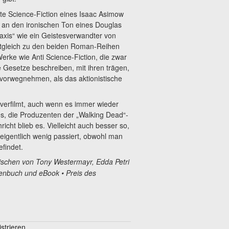
rte Science-Fiction eines Isaac Asimow
r an den ironischen Ton eines Douglas
axis“ wie ein Geistesverwandter von
itgleich zu den beiden Roman-Reihen
rke wie Anti Science-Fiction, die zwar
e Gesetze beschreiben, mit ihren trägen,
 vorwegnehmen, als das aktionistische
verfilmt, auch wenn es immer wieder
ß es, die Produzenten der „Walking Dead“-
icht blieb es. Vielleicht auch besser so,
eigentlich wenig passiert, obwohl man
findet.
schen von Tony Westermayr, Edda Petri
henbuch und eBook • Preis des
trieren.