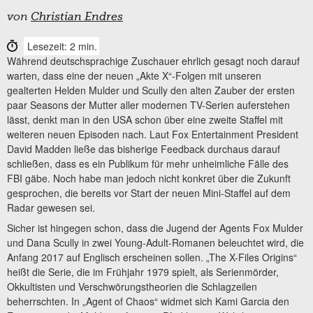
von
Christian Endres
Lesezeit: 2 min.
Während deutschsprachige Zuschauer ehrlich gesagt noch darauf
warten, dass eine der neuen „Akte X“-Folgen mit unseren
gealterten Helden Mulder und Scully den alten Zauber der ersten
paar Seasons der Mutter aller modernen TV-Serien auferstehen
lässt, denkt man in den USA schon über eine zweite Staffel mit
weiteren neuen Episoden nach. Laut Fox Entertainment President
David Madden ließe das bisherige Feedback durchaus darauf
schließen, dass es ein Publikum für mehr unheimliche Fälle des
FBI gäbe. Noch habe man jedoch nicht konkret über die Zukunft
gesprochen, die bereits vor Start der neuen Mini-Staffel auf dem
Radar gewesen sei.
Sicher ist hingegen schon, dass die Jugend der Agents Fox Mulder
und Dana Scully in zwei Young-Adult-Romanen beleuchtet wird, die
Anfang 2017 auf Englisch erscheinen sollen. „The X-Files Origins“
heißt die Serie, die im Frühjahr 1979 spielt, als Serienmörder,
Okkultisten und Verschwörungstheorien die Schlagzeilen
beherrschten. In „Agent of Chaos“ widmet sich Kami Garcia den