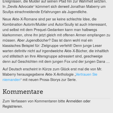
Ereignissen, die Mulder auf seinen Pfad hin zur Wahrheit setzten.
In „Devils Advocate“ kümmert sich derweil Jonathan Maberry um
Scullys einschneidende Erfahrungen als Jugendliche.
Neue Akte-X-Romane sind per se keine schlechte Idee, die
Kombination Autorin/Mulder und Autor/Scully ist auch interessant,
und selbst mit dem Prequel-Gedanken kann man halbwegs
klarkommen, ohne ihn jetzt gleich mit offenen Armen empfangen zu
müssen. Aber
Jugendbücher
? Das ist dann wohl mal ein
klassisches Beispiel für: Zielgruppe verfehlt! Denn junge Leser
warten definitiv nicht auf irgendwelche Akte-X-Bücher, die inhaltlich
und stilistisch an ihre Altersgruppe adressiert sind, geschweige
denn auf Geschichten mit dem jungen Fox und der jungen Dana …
Auf Deutsch erscheint in Kürze zum Glück erst mal die von Mr.
Maberry herausgegebene Akte-X-Anthologie „
Vertrauen Sie
niemanden
“ mit neuen Prosa-Storys zur Serie.
Kommentare
Zum Verfassen von Kommentaren bitte
Anmelden oder
Registrieren.