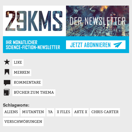
LIKE
MERKEN
KOMMENTARE
BÜCHER ZUM THEMA
Schlagworte:
ALIENS
MUTANTEN
YA
X FILES
AKTE X
CHRIS CARTER
VERSCHWÖRUNGEN