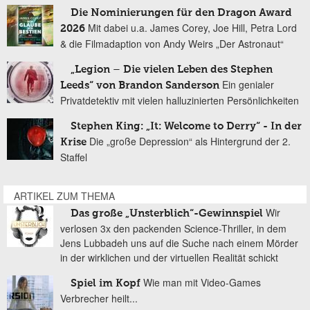
Die Nominierungen für den Dragon Award
Mit dabei u.a. James Corey, Joe Hill, Petra Lord
2026
& die Filmadaption von Andy Weirs „Der Astronaut“
„Legion – Die vielen Leben des Stephen
Ein genialer
Leeds“ von Brandon Sanderson
Privatdetektiv mit vielen halluzinierten Persönlichkeiten
Stephen King: „It: Welcome to Derry“ - In der
Die „große Depression“ als Hintergrund der 2.
Krise
Staffel
ARTIKEL ZUM THEMA
Wir
Das große „Unsterblich“-Gewinnspiel
verlosen 3x den packenden Science-Thriller, in dem
Jens Lubbadeh uns auf die Suche nach einem Mörder
in der wirklichen und der virtuellen Realität schickt
Wie man mit Video-Games
Spiel im Kopf
Verbrecher heilt...