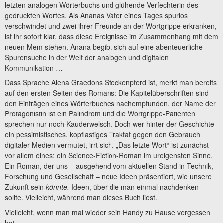
letzten analogen Wörterbuchs und glühende Verfechterin des
gedruckten Wortes. Als Ananas Vater eines Tages spurlos
verschwindet und zwei ihrer Freunde an der Wortgrippe erkranken,
ist ihr sofort klar, dass diese Ereignisse im Zusammenhang mit dem
neuen Mem stehen. Anana begibt sich auf eine abenteuerliche
Spurensuche in der Welt der analogen und digitalen
Kommunikation …
Dass Sprache Alena Graedons Steckenpferd ist, merkt man bereits
auf den ersten Seiten des Romans: Die Kapitelüberschriften sind
den Einträgen eines Wörterbuches nachempfunden, der Name der
Protagonistin ist ein Palindrom und die Wortgrippe-Patienten
sprechen nur noch Kauderwelsch. Doch wer hinter der Geschichte
ein pessimistisches, kopflastiges Traktat gegen den Gebrauch
digitaler Medien vermutet, irrt sich. „Das letzte Wort“ ist zunächst
vor allem eines: ein Science-Fiction-Roman im ureigensten Sinne.
Ein Roman, der uns – ausgehend vom aktuellen Stand in Technik,
Forschung und Gesellschaft – neue Ideen präsentiert, wie unsere
Zukunft sein
könnte.
Ideen, über die man einmal nachdenken
sollte. Vielleicht, während man dieses Buch liest.
Vielleicht, wenn man mal wieder sein Handy zu Hause vergessen
hat.