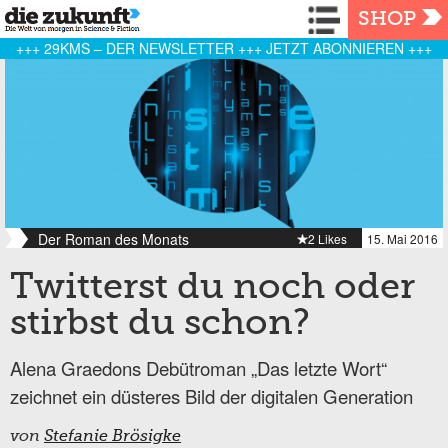
Navigation
SHOP
+++ 29KMS – DER NEWSLETTER +++ JETZT ABONNIEREN +++
Der Roman des Monats
2 Likes
15. Mai 2016
Twitterst du noch oder
stirbst du schon?
Alena Graedons Debütroman „Das letzte Wort“
zeichnet ein düsteres Bild der digitalen Generation
von
Stefanie Brösigke