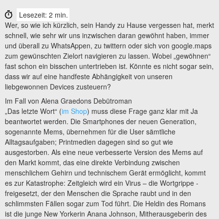
Lesezeit: 2 min.
Wer, so wie ich kürzlich, sein Handy zu Hause vergessen hat, merkt
schnell, wie sehr wir uns inzwischen daran gewöhnt haben, immer
und überall zu WhatsAppen, zu twittern oder sich von google.maps
zum gewünschten Zielort navigieren zu lassen. Wobei „gewöhnen“
fast schon ein bisschen untertrieben ist. Könnte es nicht sogar sein,
dass wir auf eine handfeste Abhängigkeit von unseren
liebgewonnen Devices zusteuern?
Im Fall von Alena Graedons Debütroman
„Das letzte Wort“ (
im Shop
) muss diese Frage ganz klar mit Ja
beantwortet werden. Die Smartphones der neuen Generation,
sogenannte Mems, übernehmen für die User sämtliche
Alltagsaufgaben; Printmedien dagegen sind so gut wie
ausgestorben. Als eine neue verbesserte Version des Mems auf
den Markt kommt, das eine direkte Verbindung zwischen
menschlichem Gehirn und technischem Gerät ermöglicht, kommt
es zur Katastrophe: Zeitgleich wird ein Virus – die Wortgrippe -
freigesetzt, der den Menschen die Sprache raubt und in den
schlimmsten Fällen sogar zum Tod führt. Die Heldin des Romans
ist die junge New Yorkerin Anana Johnson, Mitherausgeberin des