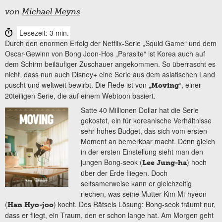
von
Michael Meyns
Lesezeit: 3 min.
Durch den enormen Erfolg der Netflix-Serie „Squid Game“ und dem
Oscar-Gewinn von Bong Joon-Hos „Parasite“ ist Korea auch auf
dem Schirm beiläufiger Zuschauer angekommen. So überrascht es
nicht, dass nun auch Disney+ eine Serie aus dem asiatischen Land
puscht und weltweit bewirbt. Die Rede ist von „
“, einer
Moving
20teiligen Serie, die auf einem Webtoon basiert.
Satte 40 Millionen Dollar hat die Serie
gekostet, ein für koreanische Verhältnisse
sehr hohes Budget, das sich vom ersten
Moment an bemerkbar macht. Denn gleich
in der ersten Einstellung sieht man den
jungen Bong-seok (
) hoch
Lee Jung-ha
über der Erde fliegen. Doch
seltsamerweise kann er gleichzeitig
riechen, was seine Mutter Kim Mi-hyeon
(
) kocht. Des Rätsels Lösung: Bong-seok träumt nur,
Han Hyo-joo
dass er fliegt, ein Traum, den er schon lange hat. Am Morgen geht