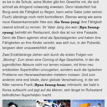
es los in die Schule, seine Mutter gibt ihm Gewichte mit, die sich
schnell als dringend notwendig erweisen. Denn tatsächlich hat
Bong-seok die Fähigkeit zu fliegen, kann seine Gabe (oder seinen
Fluch) allerdings noch nicht kontrollieren. Ebenso wenig wie seine
neue Klassenkameradin Hee-soo (
) ihre Fähigkeit
Go Youn-jung
rasend schnell zu rennen. Ihr Vater Jang Joo-won (
Ryu Seung-
) betreibt ein Restaurant, doch das ist nur eine Fassade.
ryong
Denn die Eltern agierten einst als Spezialagenten und haben ihre
Fähigkeiten an ihre Kinder vererbt, was sich nun, in der Pubertät,
langsam aber unausweichlich zeigt.
Zwei Erzählstränge ziehen sich durch die ersten Folgen von
„Moving“: Zum einen eine Coming-of-Age-Geschichte, in der die
jugendlichen Akteure nicht nur lernen müssen, mit ihren neu
entdeckten Superkräften umzugehen, sondern auch die typischen
Probleme von Heranwachsenden meistern müssen. Und zum
anderen eine erst lokale, dann globale Verschwörung, in der ein
Killer namens Frank (
) mitmischt, der bald in
Ryoo Seung-bum
Korea auftaucht und jagt auf die älteren, sich längst im Ruhestand
befindlichen Superhelden macht.