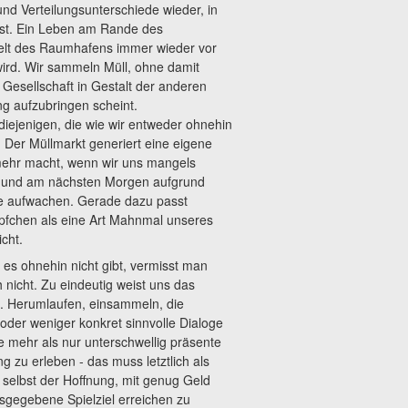
und Verteilungsunterschiede wieder, in
ist. Ein Leben am Rande des
lwelt des Raumhafens immer wieder vor
ird. Wir sammeln Müll, ohne damit
 Gesellschaft in Gestalt der anderen
g aufzubringen scheint.
diejenigen, die wie wir entweder ohnehin
 Der Müllmarkt generiert eine eigene
mehr macht, wenn wir uns mangels
 und am nächsten Morgen aufgrund
e aufwachen. Gerade dazu passt
pfchen als eine Art Mahnmal unseres
cht.
 es ohnehin nicht gibt, vermisst man
nicht. Zu eindeutig weist uns das
. Herumlaufen, einsammeln, die
der weniger konkret sinnvolle Dialoge
e mehr als nur unterschwellig präsente
u erleben - das muss letztlich als
 selbst der Hoffnung, mit genug Geld
usgegebene Spielziel erreichen zu