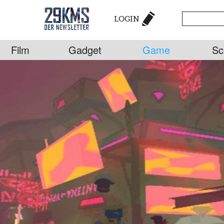
LOGIN
Film
Gadget
Game
Sc