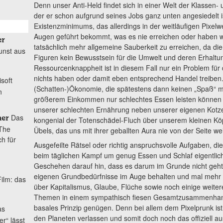
Denn unser Anti-Held findet sich in einer Welt der Klassen- 
der er schon aufgrund seines Jobs ganz unten angesiedelt 
Existenzminimums, das allerdings in der weitläufigen Pixe
Augen geführt bekommt, was es nie erreichen oder haben w
er
tatsächlich mehr allgemeine Sauberkeit zu erreichen, da die
unst aus
Figuren kein Bewusstsein für die Umwelt und deren Erhaltun
Ressourcenknappheit ist in diesem Fall nur ein Problem für 
nichts haben oder damit eben entsprechend Handel treiben.
soft
(Schatten-)Ökonomie, die spätestens dann keinen „Spaß“ 
n
größerem Einkommen nur schlechtes Essen leisten können
unserer schlechten Ernährung neben unserer eigenen Kotz
Das
ner
kongenial der Totenschädel-Fluch über unserem kleinen Kö
„The
Übels, das uns mit ihrer geballten Aura nie von der Seite wei
ch für
Ausgefeilte Rätsel oder richtig anspruchsvolle Aufgaben, die
beim täglichen Kampf um genug Essen und Schlaf eigentlich 
Geschehen darauf hin, dass es darum im Grunde nicht geht
eigenen Grundbedürfnisse im Auge behalten und mal mehr o
ilm: das
über Kapitalismus, Glaube, Flüche sowie noch einige weiter
Themen in einem sympathisch fiesen Gesamtzusammenhang z
basales Prinzip genügen. Denn bei allem dem Pixelprunk ist
as
den Planeten verlassen und somit doch noch das offiziell a
r“ lässt