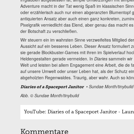
Adventure macht in der Tat wenig Spaß im klassischen Sinn
oder erzählerisch auch nur einen abgeranzten Blumentopf
antiquierten Ansatz aber auch einen ganz konkreten, zumind
Pixelgrafik verniedlicht das Elend, aber genau das macht 
der Botschaft zu verschließen.
Wir steuern ein im wahrsten Sinne verzweifeltes Mitglied de
Aussicht auf ein besseres Leben. Dieser Ansatz formuliert zu
sie gerade Blockbuster-Games mit ihren im Spielverlauf ho
Heldengestalten gerade vermeiden. In
Diaries
sammeln wir M
Welt und leisten bei allem Engagement eine Arbeit, die de 
auf unsere Umwelt oder unser Leben hat, als der Schutz ei
abgeholzten Regenwaldes. Traurig, aber wahr. Auch so k
• Sundae Month/tinybuild 
Diaries of a Spaceport Janitor
Abb. © Sundae Month/tinybuild
YouTube: Diaries of a Spaceport Janitor - Laun
Kommentare