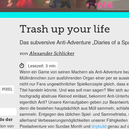
Trash up your life
Das subversive Anti-Adventure „Diaries of a Sp
von
Alexander Schlicker
Lesezeit: 3 min.
Wenn ein Game von seinen Machern als Anti-Adventure beze
Müllmännchen zum ausführenden Organ einer per se aussich
nicht nur Fans ungewöhnlicher Spielkonzepte gleich, dass 
Titel handeln könnte. Und was soll man sagen? Wer sich au
PIXEL
hochgradig abstruse Kleinod einlässt, bekommt Anti-Unterh
eigentlich Anti? Unsere Kernaufgaben geben zur Beantwortu
denn die bestehen hauptsächlich aus Müll sammeln, schlaf
sammeln. Entgegen des üblichen Spiel- und Sammeltriebs, 
allerhand Verbesserungsmöglichkeiten unserer Fähigkeiten z
de der
tion von
Pixeladventure von Sundae Month und
tinybuild
genau auf d