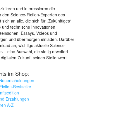
szinieren und interessieren die
 den Science-Fiction-Experten des
sich an alle, die sich für „Zukünftiges“
le und technische Innovationen
ezensionen, Essays, Videos und
orgen und übermorgen einladen. Darüber
load an, wichtige aktuelle Science-
– eine Auswahl, die stetig erweitert
 digitalen Zukunft seinen Stellenwert
ghts im Shop:
 Neuerscheinungen
iction-Bestseller
nftsedition
und Erzählungen
oren A-Z