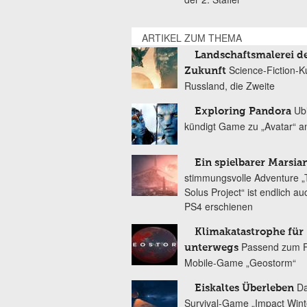
ARTIKEL ZUM THEMA
Landschaftsmalerei d
Science-Fiction-K
Zukunft
Russland, die Zweite
Ubi
Exploring Pandora
kündigt Game zu „Avatar“ a
Ein spielbarer Marsia
stimmungsvolle Adventure 
Solus Project“ ist endlich au
PS4 erschienen
Klimakatastrophe für
Passend zum F
unterwegs
Mobile-Game „Geostorm“
D
Eiskaltes Überleben
Survival-Game „Impact Winte