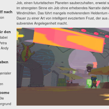
Job, einen futuristischen Planeten sauberzuhalten, erweist si
im strengsten Sinne ein Job ohne erhebendes Narrativ dahin
ff nach
Windmühlen. Das führt mangels motivierendem Heldentum od
ion
Dauer zu einer Art von intelligent evoziertem Frust, der aus
subversive Angelegenheit macht.
ür den
dabei
Petra
n Andy
Leben
genialer
ten
lcome
Die
ergrund