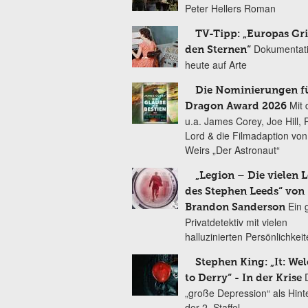
Peter Hellers Roman
TV-Tipp: „Europas Gri
Dokumentat
den Sternen“
heute auf Arte
Die Nominierungen f
Mit 
Dragon Award 2026
u.a. James Corey, Joe Hill, 
Lord & die Filmadaption vo
Weirs „Der Astronaut“
„Legion – Die vielen 
des Stephen Leeds“ von
Ein 
Brandon Sanderson
Privatdetektiv mit vielen
halluzinierten Persönlichkei
Stephen King: „It: We
to Derry“ - In der Krise
„große Depression“ als Hint
der 2. Staffel