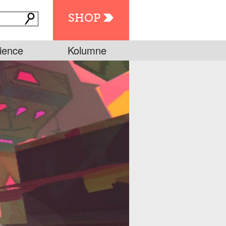
SHOP
ience
Kolumne