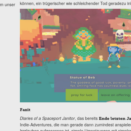
können, ein trügerischer wie schleichender Tod geradezu in
um unser
Fazit
Diaries of a Spaceport Janitor
, das bereits
Ende letzten J
Indie-Adventures, die man gerade dann zumindest anspiele
Irrglauben aufgesessen ist, simple Umsetzungen mit simple