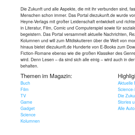
Die Zukunft und alle Aspekte, die mit ihr verbunden sind, fa
Menschen schon immer. Das Portal diezukunft.de wurde von
Heyne-Verlags mit großer Leidenschaft entwickelt und richtet 
in Literatur, Film, Comic und Computerspiel sowie für sozia
begeistern. Das Portal versammelt aktuelle Nachrichten, R
Kolumnen und will zum Mitdiskutieren über die Welt von m
hinaus bietet diezukunft.de Hunderte von E-Books zum Down
Fiction-Romane ebenso wie die großen Klassiker des Genres 
wird. Denn Lesen – da sind sich alle einig – wird auch in der
behalten.
Themen im Magazin:
Highli
Buch
Aktuelle
Film
Science-F
TV
Die Zuku
Game
Stories 
Gadget
Alle Aut
Science
Kolumnen