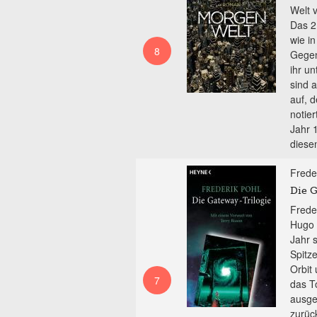
Welt v
Das 2
wie i
8
Gegen
ihr u
sind 
auf, 
notie
Jahr 
diese
Frede
Die G
Frede
Hugo 
Jahr 
Spitze
Orbit
7
das T
ausge
zurück