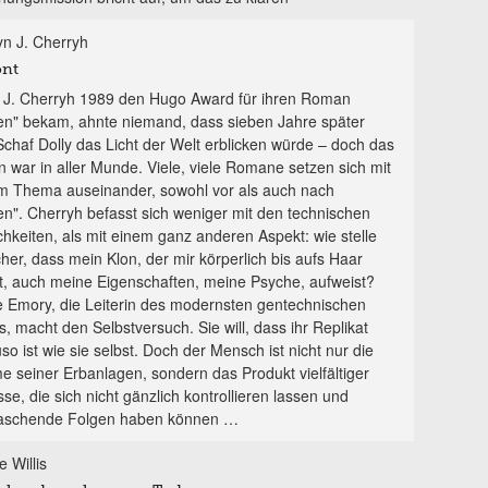
yn J. Cherryh
ont
. J. Cherryh 1989 den Hugo Award für ihren Roman
en" bekam, ahnte niemand, dass sieben Jahre später
Schaf Dolly das Licht der Welt erblicken würde – doch das
n war in aller Munde. Viele, viele Romane setzen sich mit
m Thema auseinander, sowohl vor als auch nach
en". Cherryh befasst sich weniger mit den technischen
chkeiten, als mit einem ganz anderen Aspekt: wie stelle
cher, dass mein Klon, der mir körperlich bis aufs Haar
ht, auch meine Eigenschaften, meine Psyche, aufweist?
e Emory, die Leiterin des modernsten gentechnischen
, macht den Selbstversuch. Sie will, dass ihr Replikat
o ist wie sie selbst. Doch der Mensch ist nicht nur die
 seiner Erbanlagen, sondern das Produkt vielfältiger
sse, die sich nicht gänzlich kontrollieren lassen und
aschende Folgen haben können …
 Willis