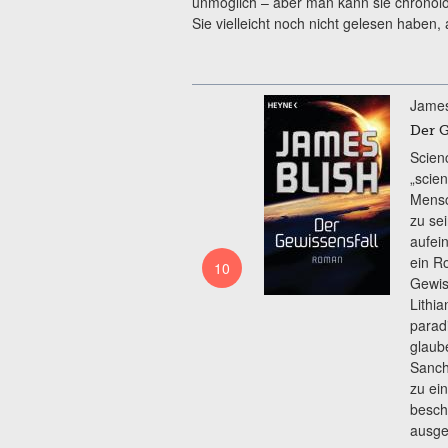
unmöglich – aber man kann sie chronolog
Sie vielleicht noch nicht gelesen haben,
James
Der G
Scien
„scie
Mensc
zu sei
aufei
ein R
10
Gewis
Lithia
parad
glaub
Sanche
zu ei
besch
ausge