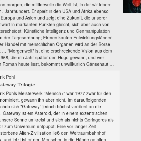
on morgen, die mittlerweile die Welt ist, in der wir leben:
1. Jahrhundert. Er spielt in den USA und Afrika ebenso
n Europa und Asien und zeigt eine Zukunft, die unserer
wart in markanten Punkten gleicht, sich aber auch von
nterscheidet: Künstliche Intelligenz und Genmanipulation
an der Tagesordnung; Firmen kaufen Entwicklungsländer
der Handel mit menschlichen Organen wird an der Börse
rt … "Morgenwelt" ist eine erschreckende Vision aus dem
1968, die ein Jahr später den Hugo gewann, und wer
n Roman heute liest, bekommt unwillkürlich Gänsehaut …
rik Pohl
ateway-Trilogie
rik Pohls Meisterwerk "Mensch+" war 1977 zwar für den
nominiert, gewann ihn aber nicht. Im darauffolgenden
schob sich "Gateway" jedoch höchst verdient an die
. Gateway ist ein Asteroid, der in einem exzentrischen
 unsere Sonne umkreist und sich als nichts Geringeres als
or zum Universum entpuppt. Eine vor langer Zeit
storbene Alien-Zivilisation ließ den Weltraumbahnhof
, und jetzt ist er den Menschen in die Hände gefallen.