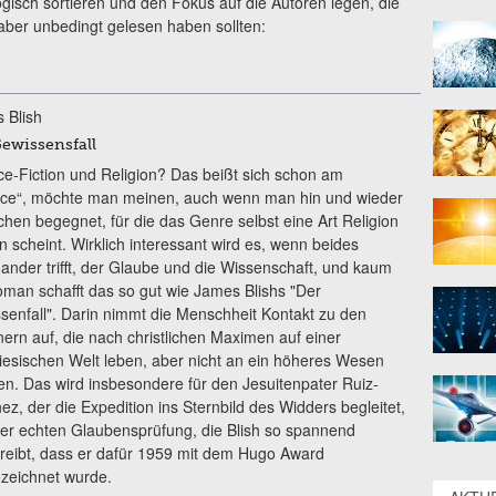
isch sortieren und den Fokus auf die Autoren legen, die
 aber unbedingt gelesen haben sollten:
 Blish
ewissensfall
ce-Fiction und Religion? Das beißt sich schon am
nce“, möchte man meinen, auch wenn man hin und wieder
hen begegnet, für die das Genre selbst eine Art Religion
n scheint. Wirklich interessant wird es, wenn beides
nander trifft, der Glaube und die Wissenschaft, und kaum
oman schafft das so gut wie James Blishs "Der
senfall". Darin nimmt die Menschheit Kontakt zu den
nern auf, die nach christlichen Maximen auf einer
iesischen Welt leben, aber nicht an ein höheres Wesen
en. Das wird insbesondere für den Jesuitenpater Ruiz-
z, der die Expedition ins Sternbild des Widders begleitet,
ner echten Glaubensprüfung, die Blish so spannend
reibt, dass er dafür 1959 mit dem Hugo Award
zeichnet wurde.