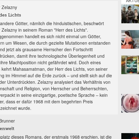
AKTUE
 Zelazny
des Lichts
andere Götter, nämlich die hinduistischen, beschwört
 Zelazny in seinem Roman "Herr des Lichts".
ggenommen handelt es sich nicht einmal um Götter,
rn um Wesen, die durch gezielte Mutationen entstanden
und jetzt als grausame Herrscher den Fortschritt
drücken, damit ihre technologische Überlegenheit und
 ihre Machtposition nicht gefährdet wird. Doch eines
 kehrt Mahasamatman, der Herr des Lichts, von seiner
g im Himmel auf die Erde zurück – und stellt sich auf die
 der Unterdrückten. Zelazny analysiert das Verhältnis von
nschaft und Religion, von Herrscher und Beherrschten,
verpackt in seine einzigartige, poetische Sprache – kein
r, dass er dafür 1968 mit dem begehrten Preis
zeichnet wurde.
Brunner
enwelt
platz dieses Romans, der erstmals 1968 erschien, ist die