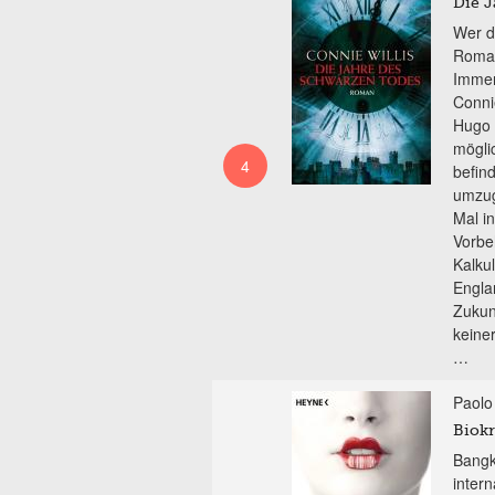
Die J
Wer d
Roman
Immer
Conni
Hugo 
mögli
4
befind
umzug
Mal in
Vorbe
Kalku
Englan
Zukun
keiner
…
Paolo
Biokr
Bangk
inter