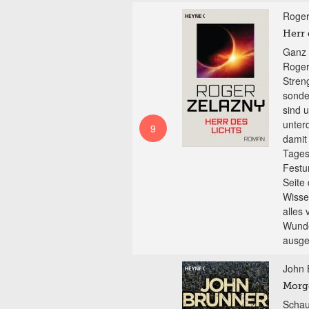
Roger
Herr 
Ganz 
Roger
Stren
sonde
sind 
unter
9
damit
Tages
Festun
Seite
Wisse
alles 
Wunde
ausge
John 
Morg
Schau