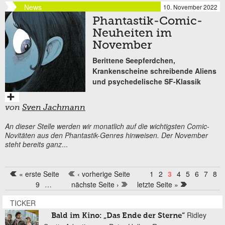
News
10. November 2022
Phantastik-Comic-
Neuheiten im
November
Berittene Seepferdchen,
Krankenscheine schreibende Aliens
und psychedelische SF-Klassik
von
Sven Jachmann
An dieser Stelle werden wir monatlich auf die wichtigsten Comic-
Novitäten aus den Phantastik-Genres hinweisen. Der November
steht bereits ganz
...
« erste Seite
‹ vorherige Seite
1
2
3
4
5
6
7
8
Seiten
9
…
nächste Seite ›
letzte Seite »
TICKER
Ridley
Bald im Kino: „Das Ende der Sterne“