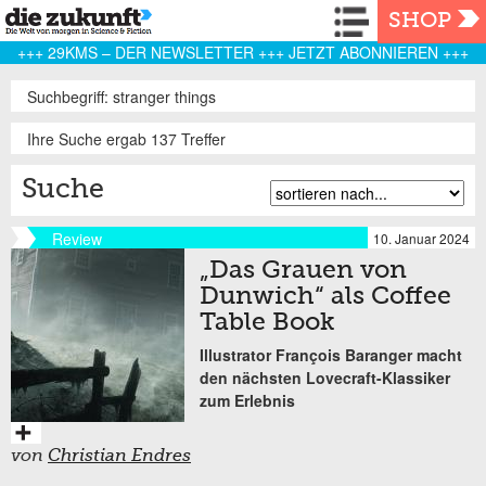
Navigation
SHOP
+++ 29KMS – DER NEWSLETTER +++ JETZT ABONNIEREN +++
Suchbegriff: stranger things
Ihre Suche ergab 137 Treffer
Suche
Review
10. Januar 2024
„Das Grauen von
Dunwich“ als Coffee
Table Book
Illustrator François Baranger macht
den nächsten Lovecraft-Klassiker
zum Erlebnis
von
Christian Endres