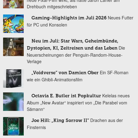
neue Pixar-Film wirkt, als hätte Jaron Lanier am
Drehbuch mitgeschrieben
Neues Futter
Gaming-Highlights im Juli 2026
für PC und Konsolen
Neu im Juli: Star Wars, Geheimbünde,
Die
Dystopien, KI, Zeitreisen und das Leben
Neuerscheinungen der Penguin-Random-House-
Verlage
Ein SF-Roman
„Voidverse“ von Damien Ober
wie ein Ghibli-Animationsfilm
Kelelas neues
Octavia E. Butler ist Popkultur
Album „New Avatar“ inspiriert von „Die Parabel vom
Sämann“
Drachen aus der
Joe Hill: „King Sorrow II“
Finsternis