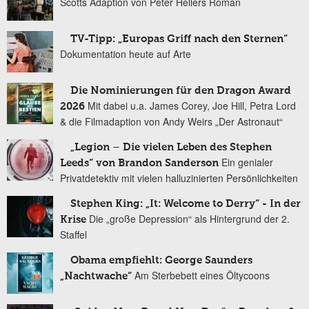
Scotts Adaption von Peter Hellers Roman
TV-Tipp: „Europas Griff nach den Sternen“
Dokumentation heute auf Arte
Die Nominierungen für den Dragon Award
Mit dabei u.a. James Corey, Joe Hill, Petra Lord
2026
& die Filmadaption von Andy Weirs „Der Astronaut“
„Legion – Die vielen Leben des Stephen
Ein genialer
Leeds“ von Brandon Sanderson
Privatdetektiv mit vielen halluzinierten Persönlichkeiten
Stephen King: „It: Welcome to Derry“ - In der
Die „große Depression“ als Hintergrund der 2.
Krise
Staffel
Obama empfiehlt: George Saunders
Am Sterbebett eines Öltycoons
„Nachtwache“