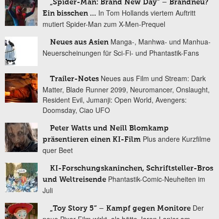
„Spider-Man: Brand New Day“ – Brandneu?
In Tom Hollands viertem Auftritt
Ein bisschen …
mutiert Spider-Man zum X-Men-Prequel
Manga-, Manhwa- und Manhua-
Neues aus Asien
Neuerscheinungen für Sci-Fi- und Phantastik-Fans
Neues aus Film und Stream: Dark
Trailer-Notes
Matter, Blade Runner 2099, Neuromancer, Onslaught,
Resident Evil, Jumanji: Open World, Avengers:
Doomsday, Ciao UFO
Peter Watts und Neill Blomkamp
Plus andere Kurzfilme
präsentieren einen KI-Film
quer Beet
KI-Forschungskaninchen, Schriftsteller-Bros
Phantastik-Comic-Neuheiten im
und Weltreisende
Juli
Der
„Toy Story 5“ – Kampf gegen Monitore