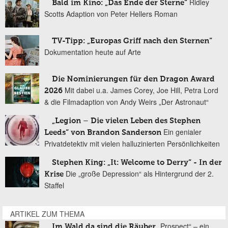
Ridley
Bald im Kino: „Das Ende der Sterne“
Scotts Adaption von Peter Hellers Roman
TV-Tipp: „Europas Griff nach den Sternen“
Dokumentation heute auf Arte
Die Nominierungen für den Dragon Award
Mit dabei u.a. James Corey, Joe Hill, Petra Lord
2026
& die Filmadaption von Andy Weirs „Der Astronaut“
„Legion – Die vielen Leben des Stephen
Ein genialer
Leeds“ von Brandon Sanderson
Privatdetektiv mit vielen halluzinierten Persönlichkeiten
Stephen King: „It: Welcome to Derry“ - In der
Die „große Depression“ als Hintergrund der 2.
Krise
Staffel
ARTIKEL ZUM THEMA
„Prospect“ – ein
Im Wald da sind die Räuber