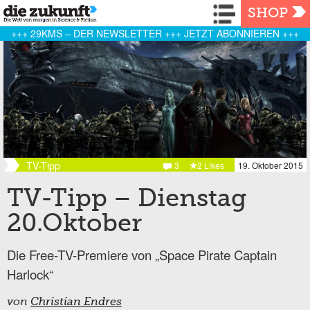
Navigation
SHOP
+++ 29KMS – DER NEWSLETTER +++ JETZT ABONNIEREN +++
TV-Tipp
3
2 Likes
19. Oktober 2015
TV-Tipp – Dienstag
20.Oktober
Die Free-TV-Premiere von „Space Pirate Captain
Harlock“
von
Christian Endres