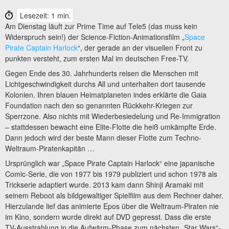
Lesezeit: 1 min.
Am Dienstag läuft zur Prime Time auf Tele5 (das muss kein
Widerspruch sein!) der Science-Fiction-Animationsfilm „
Space
Pirate Captain Harlock
“, der gerade an der visuellen Front zu
punkten versteht, zum ersten Mal im deutschen Free-TV.
Gegen Ende des 30. Jahrhunderts reisen die Menschen mit
Lichtgeschwindigkeit durchs All und unterhalten dort tausende
Kolonien. Ihren blauen Heimatplaneten indes erklärte die Gaia
Foundation nach den so genannten Rückkehr-Kriegen zur
Sperrzone. Also nichts mit Wiederbesiedelung und Re-Immigration
– stattdessen bewacht eine Elite-Flotte die heiß umkämpfte Erde.
Dann jedoch wird der beste Mann dieser Flotte zum Techno-
Weltraum-Piratenkapitän …
Ursprünglich war „Space Pirate Captain Harlock“ eine japanische
Comic-Serie, die von 1977 bis 1979 publiziert und schon 1978 als
Trickserie adaptiert wurde. 2013 kam dann Shinji Aramaki mit
seinem Reboot als bildgewaltiger Spielfilm aus dem Rechner daher.
Hierzulande lief das animierte Epos über die Weltraum-Piraten nie
im Kino, sondern wurde direkt auf DVD gepresst. Dass die erste
TV-Ausstrahlung in die Aufwärm-Phase zum nächsten „Star Wars“-