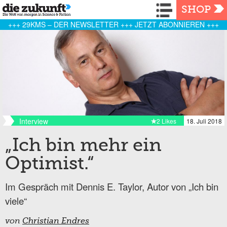
Navigation
SHOP
+++ 29KMS – DER NEWSLETTER +++ JETZT ABONNIEREN +++
Interview
2 Likes
18. Juli 2018
„Ich bin mehr ein
Optimist.“
Im Gespräch mit Dennis E. Taylor, Autor von „Ich bin
viele“
von
Christian Endres