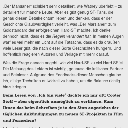
„Der Marsianer“ schildert sehr detailliert, wie Watney überlebt – zu
detailliert für manche Leute. Aber es gibt genug SF-Fans, die
genau diesen Detailreichtum lieben und denken, dass er der
Geschichte Glaubwürdigkeit verleiht, was „Der Marsianer“ zum
Goldstandard der erfolgreichen Hard-SF machte. Ich denke
dennoch nicht, dass es die
Regeln verändert hat.
In meinen Augen
warf es viel mehr ein Licht auf die Tatsache, dass es da draußen
viele Leser gibt, die nach dieser Sorte Geschichten hungern. Und
hoffentlich reagieren Autoren und Verlage mit mehr darauf.
Was die Frage danach angeht, wie viel Hard-SF zu viel Hard SF ist:
Die Meinung des Lektors ist wichtig, genauso die kritischer Partner
und Betaleser. Aufgrund des Feedbacks dieser Menschen glaube
ich, einige Techniken entwickelt zu haben, um die Balance richtig
hinzukriegen.
Beim Lesen von „Ich bin viele“ dachte ich mir oft: Cooler
Stoff – aber eigentlich unmöglich zu verfilmen. Kam
Ihnen das beim Schreiben je in den Sinn angesichts der
täglichen Ankündigungen zu neuen SF-Projekten in Film
und Fernsehen?