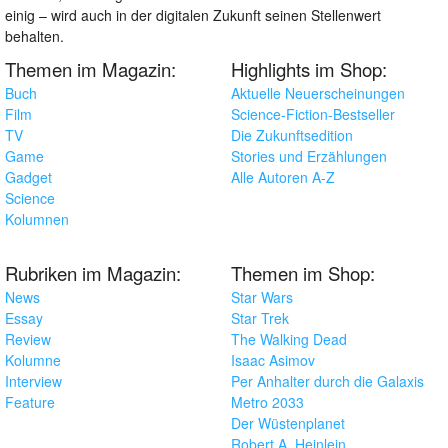
einig – wird auch in der digitalen Zukunft seinen Stellenwert
behalten.
Themen im Magazin:
Highlights im Shop:
Buch
Aktuelle Neuerscheinungen
Film
Science-Fiction-Bestseller
TV
Die Zukunftsedition
Game
Stories und Erzählungen
Gadget
Alle Autoren A-Z
Science
Kolumnen
Rubriken im Magazin:
Themen im Shop:
News
Star Wars
Essay
Star Trek
Review
The Walking Dead
Kolumne
Isaac Asimov
Interview
Per Anhalter durch die Galaxis
Feature
Metro 2033
Der Wüstenplanet
Robert A. Heinlein