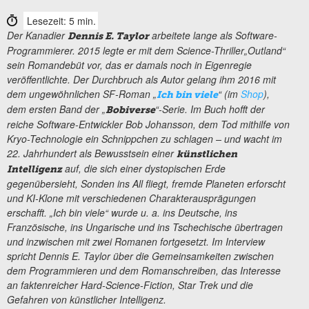
Lesezeit: 5 min.
Der Kanadier
arbeitete lange als Software-
Dennis E. Taylor
Programmierer. 2015 legte er mit dem Science-Thriller„Outland“
sein Romandebüt vor, das er damals noch in Eigenregie
veröffentlichte. Der Durchbruch als Autor gelang ihm 2016 mit
dem ungewöhnlichen SF-Roman „
“ (im
Shop
),
Ich bin viele
dem ersten Band der „
“-Serie. Im Buch hofft der
Bobiverse
reiche Software-Entwickler Bob Johansson, dem Tod mithilfe von
Kryo-Technologie ein Schnippchen zu schlagen – und wacht im
22. Jahrhundert als Bewusstsein einer
künstlichen
auf, die sich einer dystopischen Erde
Intelligenz
gegenübersieht, Sonden ins All fliegt, fremde Planeten erforscht
und KI-Klone mit verschiedenen Charakterausprägungen
erschafft. „Ich bin viele“ wurde u. a. ins Deutsche, ins
Französische, ins Ungarische und ins Tschechische übertragen
und inzwischen mit zwei Romanen fortgesetzt. Im Interview
spricht Dennis E. Taylor über die Gemeinsamkeiten zwischen
dem Programmieren und dem Romanschreiben, das Interesse
an faktenreicher Hard-Science-Fiction, Star Trek und die
Gefahren von künstlicher Intelligenz.