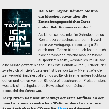
Hallo Mr. Taylor. Können Sie uns
ein bisschen etwas über die
Entstehungsgeschichte Ihres
ersten Bob-Romans erzählen?
Als ich entschied, mich im Schreiben eines
Romans zu versuchen, standen mir zwei
Ideen zur Verfügung, die seit langer Zeit
durch mein Gehirn filterten. Ich konnte mich
nicht entscheiden, welche Idee ich zuerst
ausprobieren sollte, weshalb ich im Grunde
eine Münze geworfen habe. Der erste Roman wurde „Outland“, der
zweite „Ich bin viele“. Letzterer ist lose von Larry Nivens „Wie die
Zeit vergeht“ inspiriert, allerdings wollte ich in eine andere Richtung
gehen und keinen von der Biologie eingeschränkten Protagonisten,
weshalb ein hochgeladenes Bewusstsein der nächste
offensichtliche Schritt war.
Larry Niven ist nicht unbedingt der erste Einfluss, an den
man bei einem kanadischen SF-Autor denkt – da ist man
dann doch eher bei Gibson (im
Shop
) und Atwood …