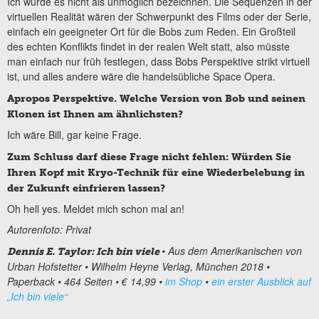
Ich würde es nicht als unmöglich bezeichnen. Die Sequenzen in der
virtuellen Realität wären der Schwerpunkt des Films oder der Serie,
einfach ein geeigneter Ort für die Bobs zum Reden. Ein Großteil
des echten Konflikts findet in der realen Welt statt, also müsste
man einfach nur früh festlegen, dass Bobs Perspektive strikt virtuell
ist, und alles andere wäre die handelsübliche Space Opera.
Apropos Perspektive. Welche Version von Bob und seinen
Klonen ist Ihnen am ähnlichsten?
Ich wäre Bill, gar keine Frage.
Zum Schluss darf diese Frage nicht fehlen: Würden Sie
Ihren Kopf mit Kryo-Technik für eine Wiederbelebung in
der Zukunft einfrieren lassen?
Oh hell yes. Meldet mich schon mal an!
Autorenfoto: Privat
• Aus dem Amerikanischen von
Dennis E. Taylor: Ich bin viele
Urban Hofstetter • Wilhelm Heyne Verlag, München 2018 •
Paperback • 464 Seiten • € 14,99 •
im Shop
•
ein erster Ausblick auf
„Ich bin viele“