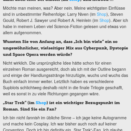
Möchte man meinen, was? Aber nein. Meine wichtigsten Einflüsse
sind in unbestimmter Reihenfolge: Larry Niven (im
Shop
), Steven
Gould, Robert J. Sawyer und Robert A. Heinlein (im
Shop
). Aber ich
habe in meinem Leben viel Science-Fiction gelesen und etwas von
allem aufgenommen.
Wussten Sie von Anfang an, dass „Ich bin viele“ ein so
ungewöhnlicher, vielseitiger Mix aus Cyberpunk, Dystopie
und Space Opera werden würde?
Nicht wirklich. Die ursprüngliche Idee hätte schon für einen
einzelnen Roman ausgereicht, doch als ich mit der Outline begann
und einige der Handlungsstränge hinzufügte, wuchs und wuchs das
Buch einfach immer weiter. Letztlich haben es verschiedene
Supblots schlichtweg deshalb nicht in die finale Trilogie geschafft,
weil es sonst in zu viele Richtungen gegangen wäre.
„Star Trek“ (im
Shop
) ist ein wichtiger Bezugspunkt im
Roman. Sind Sie ein Fan?
Ich bin nicht
fannish
im übliche Sinne – ich jage keine Autogramme
und mache kein Cosplay. Ich war bisher auch noch auf keiner
Convention. Doch ich bin definitiv ein „Star Trek“-Fan. Ich glaube,