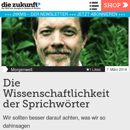
Navigation
SHOP
+++ 29KMS – DER NEWSLETTER +++ JETZT ABONNIEREN +++
Morgenwelt
1 Likes
7. März 2016
Die
Wissenschaftlichkeit
der Sprichwörter
Wir sollten besser darauf achten, was wir so
dahinsagen