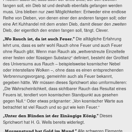
fangen soll, ein Dieb ist und deshalb ebenfalls gefangen werden
muss. Uns bleiben nur zwei Möglichkeiten: Entweder eine endlose
Reihe von Dieben, von denen einer den anderen fangen soll; oder
eine Art Kuhhandel mit dem
ersten
Dieb, damit dieser den
zweiten
Dieb, der eigentlich den ersten fangen soll, fängt. Clever.
Die alltägliche Erfahrung
„
Wo Rauch ist, da ist auch Feuer.“
lehrt uns, dass es sehr wohl Rauch ohne Feuer und auch Feuer
ohne Rauch gibt. Wenn man Rauch als „weitverstreute Einzelteile
einer festen oder flüssigen Substanz“ definiert, besteht der Großteil
des Universums aus Rauch – beispielsweise kosmischer Nebel
oder interstellare Wolken –, ohne dass es einen entsprechenden
Verbrennungsvorgang, gemeinhin auch als Feuer bekannt,
gegeben hätte. Wir müssen dieses Sprichwort also umformulieren:
„Die Wahrscheinlichkeit, dass sichtbarer Rauch das Resultat eines
Feuers ist, tendiert vom kosmischen Standpunkt aus gesehen
gegen Null.“ Oder etwas prägnanter: „Von kosmischer Warte aus
betrachtet ist viel Rauch und so gut wie kein Feuer.“
Dieses
„
Unter den Blinden ist der Einäugige König.“
Sprichwort hat H. G. Wells bereits widerlegt.
Alle schweren Elemente
„
Morgenstund hat Gold im Mund.“