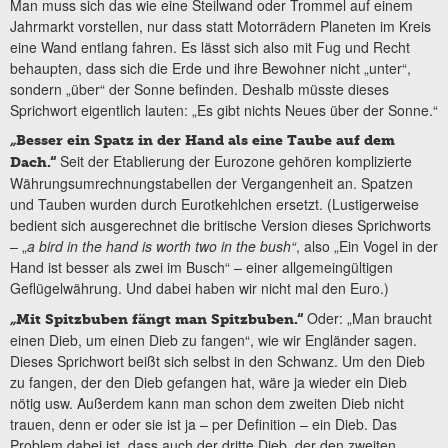
Man muss sich das wie eine Steilwand oder Trommel auf einem
Jahrmarkt vorstellen, nur dass statt Motorrädern Planeten im Kreis
eine Wand entlang fahren. Es lässt sich also mit Fug und Recht
behaupten, dass sich die Erde und ihre Bewohner nicht „unter“,
sondern „über“ der Sonne befinden. Deshalb müsste dieses
Sprichwort eigentlich lauten: „Es gibt nichts Neues über der Sonne.“
„
Besser ein Spatz in der Hand als eine Taube auf dem
Seit der Etablierung der Eurozone gehören komplizierte
Dach.“
Währungsumrechnungstabellen der Vergangenheit an. Spatzen
und Tauben wurden durch Eurotkehlchen ersetzt. (Lustigerweise
bedient sich ausgerechnet die britische Version dieses Sprichworts
– „
a bird in the hand is worth two in the bush“
, also „Ein Vogel in der
Hand ist besser als zwei im Busch“ – einer allgemeingültigen
Geflügelwährung. Und dabei haben wir nicht mal den Euro.)
Oder: „Man braucht
„
Mit Spitzbuben fängt man Spitzbuben.“
einen Dieb, um einen Dieb zu fangen“, wie wir Engländer sagen.
Dieses Sprichwort beißt sich selbst in den Schwanz. Um den Dieb
zu fangen, der den Dieb gefangen hat, wäre ja wieder ein Dieb
nötig usw. Außerdem kann man schon dem zweiten Dieb nicht
trauen, denn er oder sie ist ja – per Definition – ein Dieb. Das
Problem dabei ist, dass auch der dritte Dieb, der den zweiten