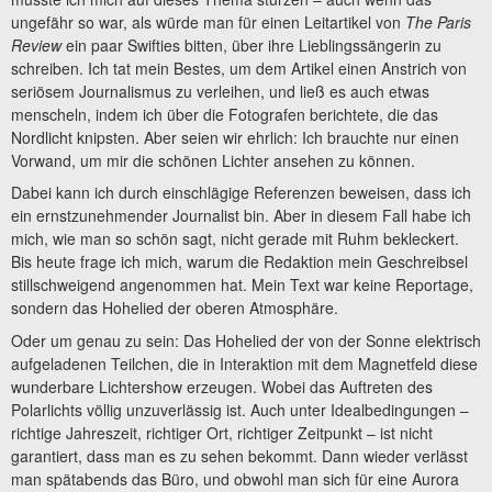
ungefähr so war, als würde man für einen Leitartikel von
The Paris
Review
ein paar Swifties bitten, über ihre Lieblingssängerin zu
schreiben. Ich tat mein Bestes, um dem Artikel einen Anstrich von
seriösem Journalismus zu verleihen, und ließ es auch etwas
menscheln, indem ich über die Fotografen berichtete, die das
Nordlicht knipsten. Aber seien wir ehrlich: Ich brauchte nur einen
Vorwand, um mir die schönen Lichter ansehen zu können.
Dabei kann ich durch einschlägige Referenzen beweisen, dass ich
ein ernstzunehmender Journalist bin. Aber in diesem Fall habe ich
mich, wie man so schön sagt, nicht gerade mit Ruhm bekleckert.
Bis heute frage ich mich, warum die Redaktion mein Geschreibsel
stillschweigend angenommen hat. Mein Text war keine Reportage,
sondern das Hohelied der oberen Atmosphäre.
Oder um genau zu sein: Das Hohelied der von der Sonne elektrisch
aufgeladenen Teilchen, die in Interaktion mit dem Magnetfeld diese
wunderbare Lichtershow erzeugen. Wobei das Auftreten des
Polarlichts völlig unzuverlässig ist. Auch unter Idealbedingungen –
richtige Jahreszeit, richtiger Ort, richtiger Zeitpunkt – ist nicht
garantiert, dass man es zu sehen bekommt. Dann wieder verlässt
man spätabends das Büro, und obwohl man sich für eine Aurora