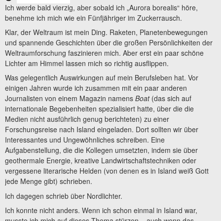
Ich werde bald vierzig, aber sobald ich „Aurora borealis“ höre,
benehme ich mich wie ein Fünfjähriger im Zuckerrausch.
Klar, der Weltraum ist mein Ding. Raketen, Planetenbewegungen
und spannende Geschichten über die großen Persönlichkeiten der
Weltraumforschung faszinieren mich. Aber erst ein paar schöne
Lichter am Himmel lassen mich so richtig ausflippen.
Was gelegentlich Auswirkungen auf mein Berufsleben hat. Vor
einigen Jahren wurde ich zusammen mit ein paar anderen
Journalisten von einem Magazin namens
Boat
(das sich auf
internationale Begebenheiten spezialisiert hatte, über die die
Medien nicht ausführlich genug berichteten) zu einer
Forschungsreise nach Island eingeladen. Dort sollten wir über
Interessantes und Ungewöhnliches schreiben. Eine
Aufgabenstellung, die die Kollegen umsetzten, indem sie über
geothermale Energie, kreative Landwirtschaftstechniken oder
vergessene literarische Helden (von denen es in Island weiß Gott
jede Menge gibt) schrieben.
Ich dagegen schrieb über Nordlichter.
Ich konnte nicht anders. Wenn ich schon einmal in Island war,
musste ich mich auf dieses Thema stürzen – auch wenn das