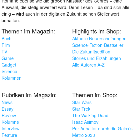
Romane ebenso wie die großen Klassiker des Genres – eine
Auswahl, die stetig erweitert wird. Denn Lesen – da sind sich alle
einig – wird auch in der digitalen Zukunft seinen Stellenwert
behalten.
Themen im Magazin:
Highlights im Shop:
Buch
Aktuelle Neuerscheinungen
Film
Science-Fiction-Bestseller
TV
Die Zukunftsedition
Game
Stories und Erzählungen
Gadget
Alle Autoren A-Z
Science
Kolumnen
Rubriken im Magazin:
Themen im Shop:
News
Star Wars
Essay
Star Trek
Review
The Walking Dead
Kolumne
Isaac Asimov
Interview
Per Anhalter durch die Galaxis
Feature
Metro 2033