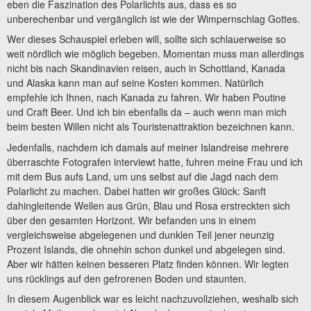
eben die Faszination des Polarlichts aus, dass es so
unberechenbar und vergänglich ist wie der Wimpernschlag Gottes.
Wer dieses Schauspiel erleben will, sollte sich schlauerweise so
weit nördlich wie möglich begeben. Momentan muss man allerdings
nicht bis nach Skandinavien reisen, auch in Schottland, Kanada
und Alaska kann man auf seine Kosten kommen. Natürlich
empfehle ich Ihnen, nach Kanada zu fahren. Wir haben Poutine
und Craft Beer. Und ich bin ebenfalls da – auch wenn man mich
beim besten Willen nicht als Touristenattraktion bezeichnen kann.
Jedenfalls, nachdem ich damals auf meiner Islandreise mehrere
überraschte Fotografen interviewt hatte, fuhren meine Frau und ich
mit dem Bus aufs Land, um uns selbst auf die Jagd nach dem
Polarlicht zu machen. Dabei hatten wir großes Glück: Sanft
dahingleitende Wellen aus Grün, Blau und Rosa erstreckten sich
über den gesamten Horizont. Wir befanden uns in einem
vergleichsweise abgelegenen und dunklen Teil jener neunzig
Prozent Islands, die ohnehin schon dunkel und abgelegen sind.
Aber wir hätten keinen besseren Platz finden können. Wir legten
uns rücklings auf den gefrorenen Boden und staunten.
In diesem Augenblick war es leicht nachzuvollziehen, weshalb sich