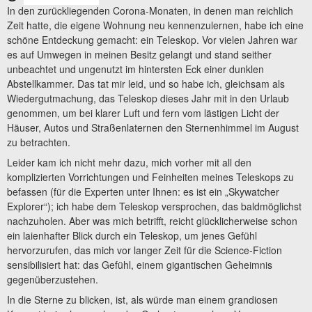
In den zurückliegenden Corona-Monaten, in denen man reichlich
Zeit hatte, die eigene Wohnung neu kennenzulernen, habe ich eine
schöne Entdeckung gemacht: ein Teleskop. Vor vielen Jahren war
es auf Umwegen in meinen Besitz gelangt und stand seither
unbeachtet und ungenutzt im hintersten Eck einer dunklen
Abstellkammer. Das tat mir leid, und so habe ich, gleichsam als
Wiedergutmachung, das Teleskop dieses Jahr mit in den Urlaub
genommen, um bei klarer Luft und fern vom lästigen Licht der
Häuser, Autos und Straßenlaternen den Sternenhimmel im August
zu betrachten.
Leider kam ich nicht mehr dazu, mich vorher mit all den
komplizierten Vorrichtungen und Feinheiten meines Teleskops zu
befassen (für die Experten unter Ihnen: es ist ein „Skywatcher
Explorer“); ich habe dem Teleskop versprochen, das baldmöglichst
nachzuholen. Aber was mich betrifft, reicht glücklicherweise schon
ein laienhafter Blick durch ein Teleskop, um jenes Gefühl
hervorzurufen, das mich vor langer Zeit für die Science-Fiction
sensibilisiert hat: das Gefühl, einem gigantischen Geheimnis
gegenüberzustehen.
In die Sterne zu blicken, ist, als würde man einem grandiosen