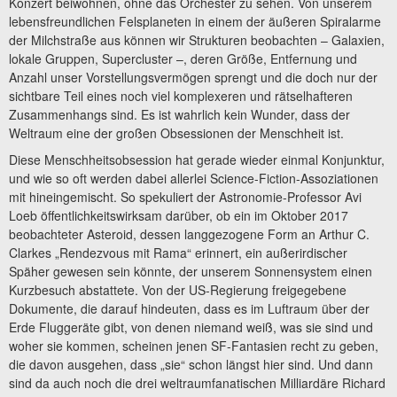
Konzert beiwohnen, ohne das Orchester zu sehen. Von unserem
lebensfreundlichen Felsplaneten in einem der äußeren Spiralarme
der Milchstraße aus können wir Strukturen beobachten – Galaxien,
lokale Gruppen, Supercluster –, deren Größe, Entfernung und
Anzahl unser Vorstellungsvermögen sprengt und die doch nur der
sichtbare Teil eines noch viel komplexeren und rätselhafteren
Zusammenhangs sind. Es ist wahrlich kein Wunder, dass der
Weltraum eine der großen Obsessionen der Menschheit ist.
Diese Menschheitsobsession hat gerade wieder einmal Konjunktur,
und wie so oft werden dabei allerlei Science-Fiction-Assoziationen
mit hineingemischt. So spekuliert der Astronomie-Professor Avi
Loeb öffentlichkeitswirksam darüber, ob ein im Oktober 2017
beobachteter Asteroid, dessen langgezogene Form an Arthur C.
Clarkes „Rendezvous mit Rama“ erinnert, ein außerirdischer
Späher gewesen sein könnte, der unserem Sonnensystem einen
Kurzbesuch abstattete. Von der US-Regierung freigegebene
Dokumente, die darauf hindeuten, dass es im Luftraum über der
Erde Fluggeräte gibt, von denen niemand weiß, was sie sind und
woher sie kommen, scheinen jenen SF-Fantasien recht zu geben,
die davon ausgehen, dass „sie“ schon längst hier sind. Und dann
sind da auch noch die drei weltraumfanatischen Milliardäre Richard