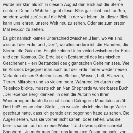
wurde mir klar, als ich in diesem August den Blick auf die Sterne
richtete. Denn in Wahrheit geht dieser Blick gar nicht nach außen,
sondern weist zurück auf die Welt, in der wir leben. Ja, dieser Blick
kann uns lehren, unsere Welt neu zu sehen. Oder sie zum ersten
Mal
wirklich
zu sehen.
Es gibt nämlich keinen Unterschied zwischen „Hier“, wo wir sind,
also auf der Erde, und „Dort“, wo alles andere ist: die Planeten, die
Sterne, die Galaxien. Es gibt keinen Unterschied zwischen der Erde
und dem Kosmos. Die Erde ist ein Bestandteil des kosmischen
Geschehens – ein Bestandteil des gigantischen Geheimnisses. Wie
im Kosmos begegnet man auch auf der Erde immer wieder neuen
Varianten dieses Geheimnisses: Steinen, Wasser, Luft, Pflanzen,
Tieren, Mikroben und so vielem mehr. Während ich durch mein
Teleskop blickte, musste ich an Nan Shepherds wunderbares Buch
„Der lebende Berg“ denken, in dem die Autorin von ihren
Wanderungen durch die schottischen Cairngorm Mountains erzählt.
Dort heißt es an einer Stelle: „Ich wusste, als ich eine lange Weile
geschaut hatte, dass ich gerade erst begonnen hatte zu sehen. Die
Augen sehen, was sie vorher nicht sahen, oder sehen, was sie
bereits sahen, auf eine neue Weise.“ Und etwas später schreibt
Shepherd: „Je mehr man über das komplexe Zusammenspiel von