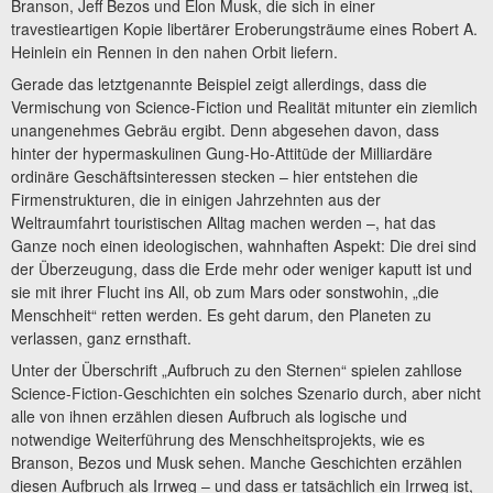
Branson, Jeff Bezos und Elon Musk, die sich in einer
travestieartigen Kopie libertärer Eroberungsträume eines Robert A.
Heinlein ein Rennen in den nahen Orbit liefern.
Gerade das letztgenannte Beispiel zeigt allerdings, dass die
Vermischung von Science-Fiction und Realität mitunter ein ziemlich
unangenehmes Gebräu ergibt. Denn abgesehen davon, dass
hinter der hypermaskulinen Gung-Ho-Attitüde der Milliardäre
ordinäre Geschäftsinteressen stecken – hier entstehen die
Firmenstrukturen, die in einigen Jahrzehnten aus der
Weltraumfahrt touristischen Alltag machen werden –, hat das
Ganze noch einen ideologischen, wahnhaften Aspekt: Die drei sind
der Überzeugung, dass die Erde mehr oder weniger kaputt ist und
sie mit ihrer Flucht ins All, ob zum Mars oder sonstwohin, „die
Menschheit“ retten werden. Es geht darum, den Planeten zu
verlassen, ganz ernsthaft.
Unter der Überschrift „Aufbruch zu den Sternen“ spielen zahllose
Science-Fiction-Geschichten ein solches Szenario durch, aber nicht
alle von ihnen erzählen diesen Aufbruch als logische und
notwendige Weiterführung des Menschheitsprojekts, wie es
Branson, Bezos und Musk sehen. Manche Geschichten erzählen
diesen Aufbruch als Irrweg – und dass er tatsächlich ein Irrweg ist,