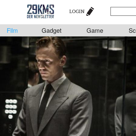
LOGIN
Film
Gadget
Game
Sc