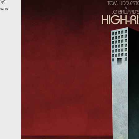
my“
h was