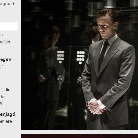
ergrund
in
dlich
iegen
d“
”, die
der
TV
nenjagd
remiere