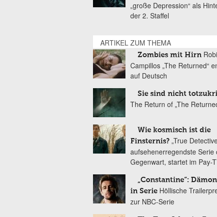
„große Depression“ als Hint
der 2. Staffel
ARTIKEL ZUM THEMA
Rob
Zombies mit Hirn
Campillos „The Returned“ en
auf Deutsch
Sie sind nicht totzukr
The Return of „The Returne
Wie kosmisch ist die
„True Detective
Finsternis?
aufsehenerregendste Serie 
Gegenwart, startet im Pay-
„Constantine“: Dämo
Höllische Trailerp
in Serie
zur NBC-Serie