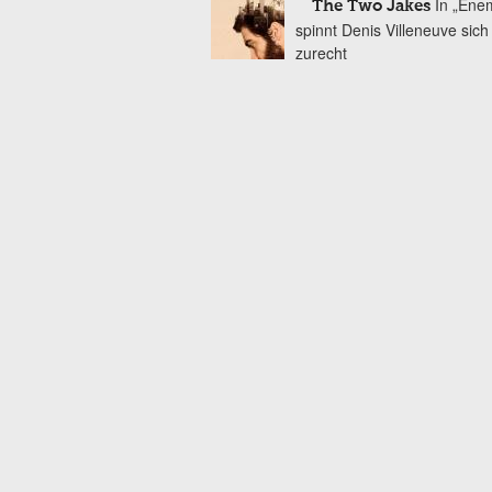
In „Ene
The Two Jakes
spinnt Denis Villeneuve sic
zurecht