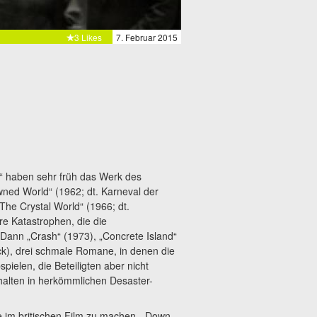
3 Likes
7. Februar 2015
“ haben sehr früh das Werk des
owned World“ (1962; dt. Karneval der
„The Crystal World“ (1966; dt.
e Katastrophen, die die
ann „Crash“ (1973), „Concrete Island“
ock), drei schmale Romane, in denen die
elen, die Beteiligten aber nicht
halten in herkömmlichen Desaster-
e im britischen Film zu machen. „Down