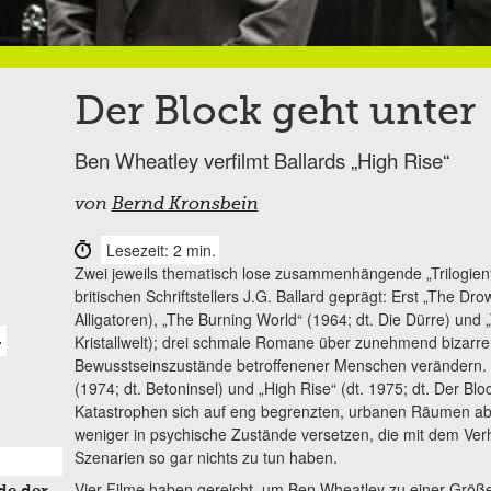
Der Block geht unter
Ben Wheatley verfilmt Ballards „High Rise“
von
Bernd Kronsbein
Lesezeit: 2 min.
Zwei jeweils thematisch lose zusammenhängende „Trilogien
britischen Schriftstellers J.G. Ballard geprägt: Erst „The Dr
Alligatoren), „The Burning World“ (1964; dt. Die Dürre) und 
Kristallwelt); drei schmale Romane über zunehmend bizarrer
L
Bewusstseinszustände betroffenener Menschen verändern. D
(1974; dt. Betoninsel) und „High Rise“ (dt. 1975; dt. Der Bl
Katastrophen sich auf eng begrenzten, urbanen Räumen abspi
weniger in psychische Zustände versetzen, die mit dem Ver
Szenarien so gar nichts zu tun haben.
Vier Filme haben gereicht, um Ben Wheatley zu einer Größ