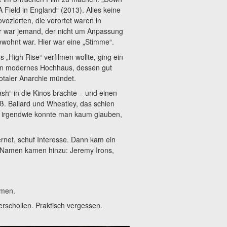
A Field in England“ (2013). Alles keine
vozierten, die verortet waren in
er war jemand, der nicht um Anpassung
wohnt war. Hier war eine „Stimme“.
 „High Rise“ verfilmen wollte, ging ein
in modernes Hochhaus, dessen gut
totaler Anarchie mündet.
sh“ in die Kinos brachte – und einen
ß. Ballard und Wheatley, das schien
er irgendwie konnte man kaum glauben,
ernet, schuf Interesse. Dann kam ein
r Namen kamen hinzu: Jeremy Irons,
mmen.
rschollen. Praktisch vergessen.