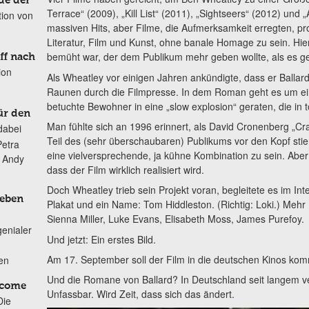
de der
Terrace“ (2009), „Kill List“ (2011), „Sightseers“ (2012) und „
tion von
massiven Hits, aber Filme, die Aufmerksamkeit erregten, pro
Literatur, Film und Kunst, ohne banale Homage zu sein. Hi
bemüht war, der dem Publikum mehr geben wollte, als es ge
ff nach
ion
Als Wheatley vor einigen Jahren ankündigte, dass er Ballards
Raunen durch die Filmpresse. In dem Roman geht es um e
betuchte Bewohner in eine „slow explosion“ geraten, die in 
ür den
Man fühlte sich an 1996 erinnert, als David Cronenberg „Cra
dabei
Teil des (sehr überschaubaren) Publikums vor den Kopf stie
Petra
eine vielversprechende, ja kühne Kombination zu sein. Ab
n Andy
dass der Film wirklich realisiert wird.
Doch Wheatley trieb sein Projekt voran, begleitete es im Int
Leben
Plakat und ein Name: Tom Hiddleston. (Richtig: Loki.) Meh
Sienna Miller, Luke Evans, Elisabeth Moss, James Purefoy.
genialer
Und jetzt: Ein erstes Bild.
Am 17. September soll der Film in die deutschen Kinos ko
ten
Und die Romane von Ballard? In Deutschland seit langem ve
lcome
Unfassbar. Wird Zeit, dass sich das ändert.
Die