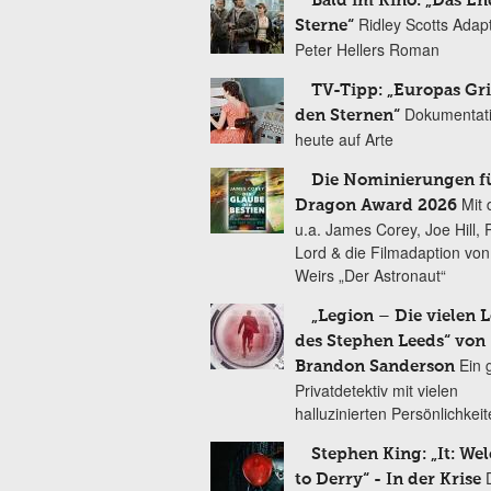
Bald im Kino: „Das En
Ridley Scotts Adap
Sterne“
Peter Hellers Roman
TV-Tipp: „Europas Gri
Dokumentat
den Sternen“
heute auf Arte
Die Nominierungen f
Mit 
Dragon Award 2026
u.a. James Corey, Joe Hill, 
Lord & die Filmadaption vo
Weirs „Der Astronaut“
„Legion – Die vielen 
des Stephen Leeds“ von
Ein 
Brandon Sanderson
Privatdetektiv mit vielen
halluzinierten Persönlichkei
Stephen King: „It: We
to Derry“ - In der Krise