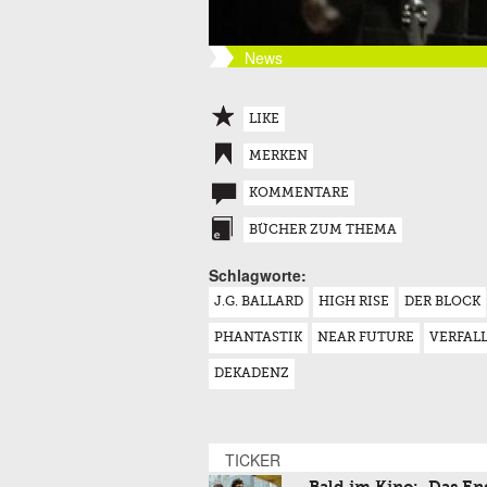
News
LIKE
MERKEN
KOMMENTARE
BÜCHER ZUM THEMA
Schlagworte:
J.G. BALLARD
HIGH RISE
DER BLOCK
PHANTASTIK
NEAR FUTURE
VERFAL
DEKADENZ
TICKER