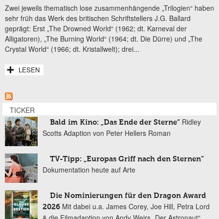
Zwei jeweils thematisch lose zusammenhängende „Trilogien“ haben
sehr früh das Werk des britischen Schriftstellers J.G. Ballard
geprägt: Erst „The Drowned World“ (1962; dt. Karneval der
Alligatoren), „The Burning World“ (1964; dt. Die Dürre) und „The
Crystal World“ (1966; dt. Kristallwelt); drei...
LESEN
TICKER
Ridley
Bald im Kino: „Das Ende der Sterne“
Scotts Adaption von Peter Hellers Roman
TV-Tipp: „Europas Griff nach den Sternen“
Dokumentation heute auf Arte
Die Nominierungen für den Dragon Award
Mit dabei u.a. James Corey, Joe Hill, Petra Lord
2026
& die Filmadaption von Andy Weirs „Der Astronaut“