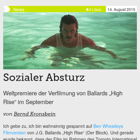
News
4 Likes
14. August 2015
Sozialer Absturz
Weltpremiere der Verfilmung von Ballards „High
Rise“ im September
von
Bernd Kronsbein
Ich gebe zu, ich bin wahnsinnig gespannt auf
Ben Wheatleys
Filmversion
von J.G. Ballards „High Rise“ (Der Block). Und gerade
wurde bekannt, dass der Film im Rahmen des Toronto International