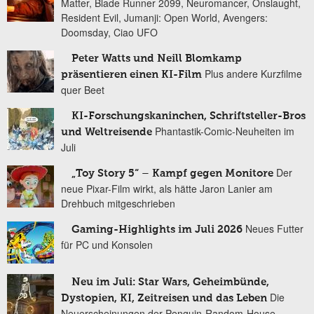
Matter, Blade Runner 2099, Neuromancer, Onslaught,
Resident Evil, Jumanji: Open World, Avengers:
Doomsday, Ciao UFO
Peter Watts und Neill Blomkamp
Plus andere Kurzfilme
präsentieren einen KI-Film
quer Beet
KI-Forschungskaninchen, Schriftsteller-Bros
Phantastik-Comic-Neuheiten im
und Weltreisende
Juli
Der
„Toy Story 5“ – Kampf gegen Monitore
neue Pixar-Film wirkt, als hätte Jaron Lanier am
Drehbuch mitgeschrieben
Neues Futter
Gaming-Highlights im Juli 2026
für PC und Konsolen
Neu im Juli: Star Wars, Geheimbünde,
Die
Dystopien, KI, Zeitreisen und das Leben
Neuerscheinungen der Penguin-Random-House-