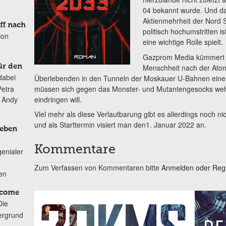
04 bekannt wurde. Und d
Aktienmehrheit der Nord S
ff nach
politisch hochumstritten i
ion
eine wichtige Rolle spielt.
Gazprom Media kümmert s
Menschheit nach der Atom
ür den
dabei
Überlebenden in den Tunneln der Moskauer U-Bahnen eine n
müssen sich gegen das Monster- und Mutantengesocks wehr
Petra
eindringen will.
n Andy
Viel mehr als diese Verlautbarung gibt es allerdings noch ni
und als Starttermin visiert man den1. Januar 2022 an.
Leben
Kommentare
genialer
Zum Verfassen von Kommentaren bitte
Anmelden oder Regis
ten
lcome
Die
ergrund