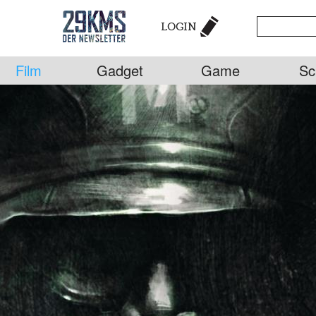
LOGIN
Film
Gadget
Game
Sc