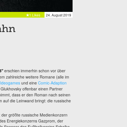
1 Likes
24. August 2019
ahn
erschien immerhin schon vor über
3“
em zahlreiche weitere Romane (alle im
Videogames
und eine
Comic-Adaption
at Glukhovsky offenbar einen Partner
nimmt, dass er den Roman nach seinen
 auf die Leinwand bringt: die russische
st der größte russische Medienkonzern
r des Energiekonzerns Gazprom, der
 als Sponsor des Fußballvereins Schalke