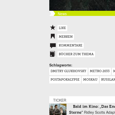
News
LIKE
MERKEN
KOMMENTARE
BÜCHER ZUM THEMA
Schlagworte:
DMITRY GLUKHOVSKY
METRO 2033
POSTAPOKALYPSE
MOSKAU
RUSSLA
TICKER
Bald im Kino: „Das En
Ridley Scotts Adap
Sterne“