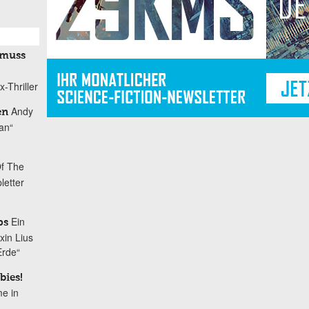
 muss
-Thriller
Andy
en
tan“
Of The
letter
Ein
ps
xin Lius
Erde“
bies!
me in