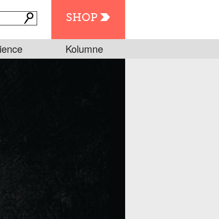
SHOP
ience
Kolumne