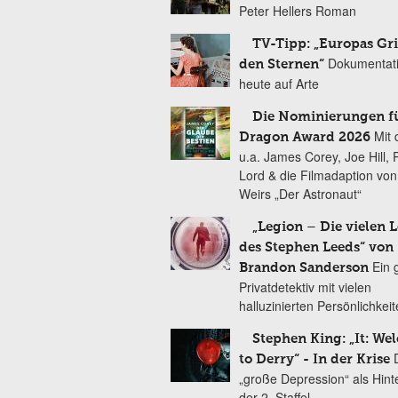
Peter Hellers Roman
TV-Tipp: „Europas Gri
Dokumentat
den Sternen“
heute auf Arte
Die Nominierungen f
Mit 
Dragon Award 2026
u.a. James Corey, Joe Hill, 
Lord & die Filmadaption vo
Weirs „Der Astronaut“
„Legion – Die vielen 
des Stephen Leeds“ von
Ein 
Brandon Sanderson
Privatdetektiv mit vielen
halluzinierten Persönlichkei
Stephen King: „It: We
to Derry“ - In der Krise
„große Depression“ als Hint
der 2. Staffel