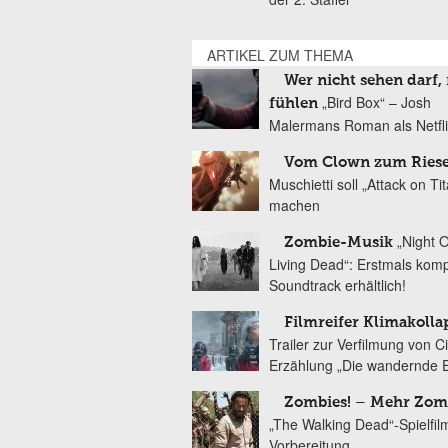
ARTIKEL ZUM THEMA
Wer nicht sehen darf,
„Bird Box“ – Josh
fühlen
Malermans Roman als Netflix
Vom Clown zum Ries
Muschietti soll „Attack on Ti
machen
„Night 
Zombie-Musik
Living Dead“: Erstmals komp
Soundtrack erhältlich!
Filmreifer Klimakolla
Trailer zur Verfilmung von Ci
Erzählung „Die wandernde 
Zombies! – Mehr Zom
„The Walking Dead“-Spielfil
Vorbereitung