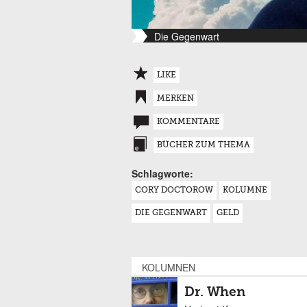
Die Gegenwart
LIKE
MERKEN
KOMMENTARE
BÜCHER ZUM THEMA
Schlagworte:
CORY DOCTOROW
KOLUMNE
DIE GEGENWART
GELD
KOLUMNEN
Dr. When