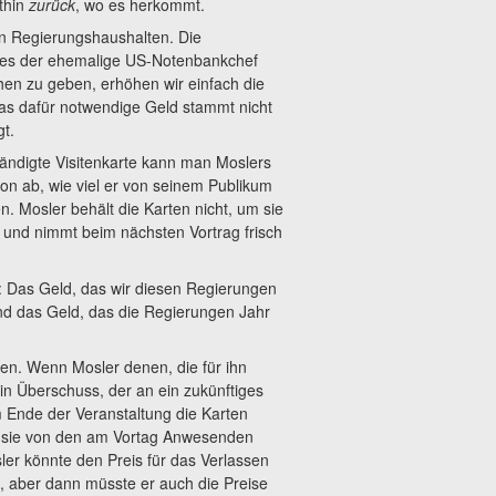
thin
zurück
, wo es herkommt.
en Regierungshaushalten. Die
e es der ehemalige US-Notenbankchef
hen zu geben, erhöhen wir einfach die
as dafür notwendige Geld stammt nicht
t.
ändigte Visitenkarte kann man Moslers
von ab, wie viel er von seinem Publikum
n. Mosler behält die Karten nicht, um sie
 und nimmt beim nächsten Vortrag frisch
: Das Geld, das wir diesen Regierungen
und das Geld, das die Regierungen Jahr
n. Wenn Mosler denen, die für ihn
ein Überschuss, der an ein zukünftiges
 Ende der Veranstaltung die Karten
ie sie von den am Vortag Anwesenden
r könnte den Preis für das Verlassen
, aber dann müsste er auch die Preise