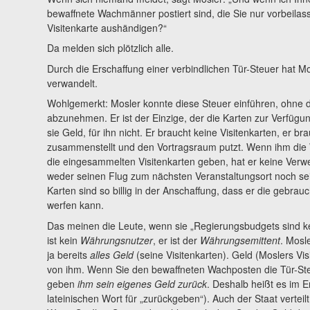
bewaffnete Wachmänner postiert sind, die Sie nur vorbeilas
Visitenkarte aushändigen?“
Da melden sich plötzlich alle.
Durch die Erschaffung einer verbindlichen Tür-Steuer hat Mo
verwandelt.
Wohlgemerkt: Mosler konnte diese Steuer einführen, ohne 
abzunehmen. Er ist der Einzige, der die Karten zur Verfügun
sie Geld, für ihn nicht. Er braucht keine Visitenkarten, er b
zusammenstellt und den Vortragsraum putzt. Wenn ihm die
die eingesammelten Visitenkarten geben, hat er keine Ver
weder seinen Flug zum nächsten Veranstaltungsort noch se
Karten sind so billig in der Anschaffung, dass er die gebra
werfen kann.
Das meinen die Leute, wenn sie „Regierungsbudgets sind k
ist kein
Währungsnutzer
, er ist der
Währungsemittent
. Mosle
ja bereits
alles
Geld
(seine Visitenkarten). Geld (Moslers Vis
von ihm. Wenn Sie den bewaffneten Wachposten die Tür-Ste
geben
ihm sein eigenes Geld zurück
. Deshalb heißt es im 
lateinischen Wort für „zurückgeben“). Auch der Staat verteil