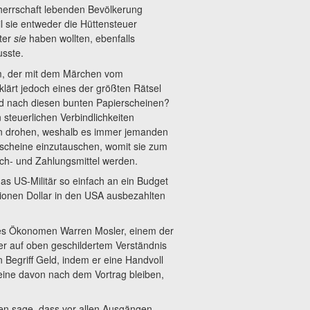
lherrschaft lebenden Bevölkerung
il sie entweder die Hüttensteuer
ter
sie
haben wollten, ebenfalls
usste.
m, der mit dem Märchen vom
klärt jedoch eines der größten Rätsel
agd nach diesen bunten Papierscheinen?
 steuerlichen Verbindlichkeiten
n drohen, weshalb es immer jemanden
ierscheine einzutauschen, womit sie zum
ch- und Zahlungsmittel werden.
 US-Militär so einfach an ein Budget
ionen Dollar in den USA ausbezahlten
es Ökonomen Warren Mosler, einem der
er auf oben geschildertem Verständnis
 Begriff Geld, indem er eine Handvoll
r eine davon nach dem Vortrag bleiben,
en sage, dass vor allen Ausgängen