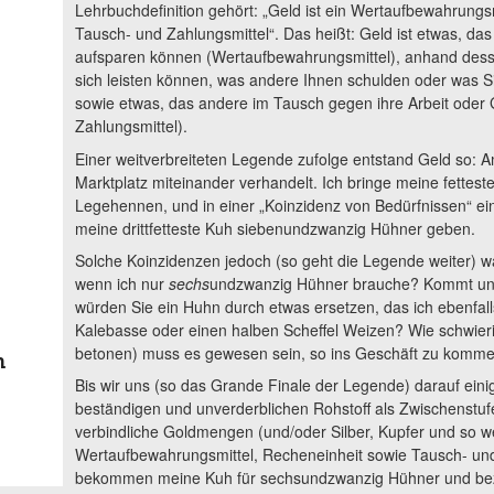
Lehrbuchdefinition gehört: „Geld ist ein Wertaufbewahrungsm
Tausch- und Zahlungsmittel“. Das heißt: Geld ist etwas, da
aufsparen können (Wertaufbewahrungsmittel), anhand dess
sich leisten können, was andere Ihnen schulden oder was S
sowie etwas, das andere im Tausch gegen ihre Arbeit oder 
Zahlungsmittel).
Einer weitverbreiteten Legende zufolge entstand Geld so: 
Marktplatz miteinander verhandelt. Ich bringe meine fettest
Legehennen, und in einer „Koinzidenz von Bedürfnissen“ eini
meine drittfetteste Kuh siebenundzwanzig Hühner geben.
Solche Koinzidenzen jedoch (so geht die Legende weiter) wa
wenn ich nur
sechs
undzwanzig Hühner brauche? Kommt uns
würden Sie ein Huhn durch etwas ersetzen, das ich ebenfalls
Kalebasse oder einen halben Scheffel Weizen? Wie schwieri
betonen) muss es gewesen sein, so ins Geschäft zu komme
n
Bis wir uns (so das Grande Finale der Legende) darauf ein
beständigen und unverderblichen Rohstoff als Zwischenstuf
verbindliche Goldmengen (und/oder Silber, Kupfer und so wei
Wertaufbewahrungsmittel, Recheneinheit sowie Tausch- und
bekommen meine Kuh für sechsundzwanzig Hühner und bezah