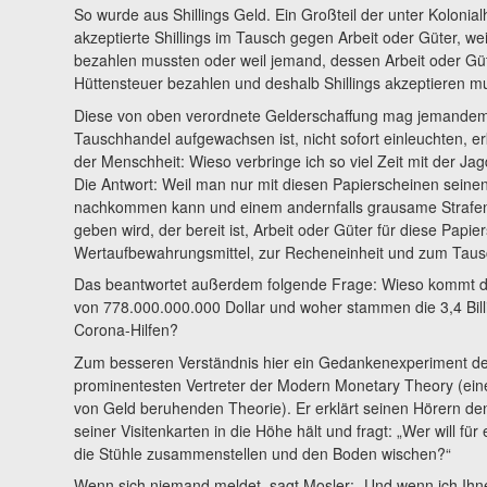
So wurde aus Shillings Geld. Ein Großteil der unter Kolonia
akzeptierte Shillings im Tausch gegen Arbeit oder Güter, we
bezahlen mussten oder weil jemand, dessen Arbeit oder Gü
Hüttensteuer bezahlen und deshalb Shillings akzeptieren m
Diese von oben verordnete Gelderschaffung mag jemande
Tauschhandel aufgewachsen ist, nicht sofort einleuchten, er
der Menschheit: Wieso verbringe ich so viel Zeit mit der J
Die Antwort: Weil man nur mit diesen Papierscheinen seinen
nachkommen kann und einem andernfalls grausame Strafe
geben wird, der bereit ist, Arbeit oder Güter für diese Pap
Wertaufbewahrungsmittel, zur Recheneinheit und zum Taus
Das beantwortet außerdem folgende Frage: Wieso kommt das
von 778.000.000.000 Dollar und woher stammen die 3,4 Bill
Corona-Hilfen?
Zum besseren Verständnis hier ein Gedankenexperiment d
prominentesten Vertreter der Modern Monetary Theory (ein
von Geld beruhenden Theorie). Er erklärt seinen Hörern den
seiner Visitenkarten in die Höhe hält und fragt: „Wer will fü
die Stühle zusammenstellen und den Boden wischen?“
Wenn sich niemand meldet, sagt Mosler: „Und wenn ich Ihn