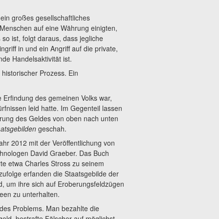
 ein großes gesellschaftliches
Menschen auf eine Währung einigten,
 ist, folgt daraus, dass jegliche
riff in und ein Angriff auf die private,
e Handelsaktivität ist.
historischer Prozess. Ein
e Erfindung des gemeinen Volks war,
rfnissen leid hatte. Im Gegenteil lassen
ührung des Geldes von oben nach unten
atsgebilden
geschah.
ahr 2012 mit der Veröffentlichung von
thnologen David Graeber. Das Buch
rte etwa Charles Stross zu seinem
zufolge erfanden die Staatsgebilde der
d, um ihre sich auf Eroberungsfeldzügen
meen zu unterhalten.
des Problems. Man bezahlte die
ld, bestrafte Fälscher auf möglichst