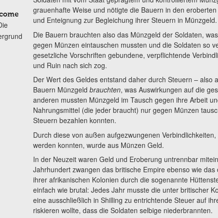
grauenhafte Weise und nötigte die Bauern in den eroberte
lcome
und Enteignung zur Begleichung ihrer Steuern in Münzgeld.
Die
Die Bauern brauchten also das Münzgeld der Soldaten, was 
ergrund
gegen Münzen eintauschen mussten und die Soldaten so ve
gesetzliche Vorschriften gebundene, verpflichtende Verbindl
und Ruin nach sich zog.
Der Wert des Geldes entstand daher durch Steuern – also a
Bauern Münzgeld
brauchten
, was Auswirkungen auf die ges
anderen mussten Münzgeld im Tausch gegen ihre Arbeit und
Nahrungsmittel (die jeder braucht) nur gegen Münzen tausch
Steuern bezahlen konnten.
Durch diese von außen aufgezwungenen Verbindlichkeiten, 
werden konnten, wurde aus Münzen Geld.
In der Neuzeit waren Geld und Eroberung untrennbar mitei
Jahrhundert zwangen das britische Empire ebenso wie das 
ihrer afrikanischen Kolonien durch die sogenannte Hüttens
einfach wie brutal: Jedes Jahr musste die unter britischer 
eine ausschließlich in Shilling zu entrichtende Steuer auf ih
riskieren wollte, dass die Soldaten selbige niederbrannten.