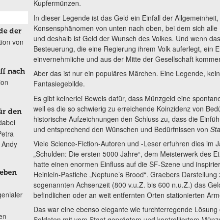
Kupfermünzen.
In dieser Legende ist das Geld ein Einfall der Allgemeinheit,
Konsensphänomen von unten nach oben, bei dem sich alle 
de der
und deshalb ist Geld der Wunsch des Volkes. Und wenn das so
tion von
Besteuerung, die eine Regierung ihrem Volk auferlegt, ein Eing
einvernehmliche und aus der Mitte der Gesellschaft kommend
ff nach
Aber das ist nur ein populäres Märchen. Eine Legende, kein 
ion
Fantasiegebilde.
Es gibt keinerlei Beweis dafür, dass Münzgeld eine spontan
weil es die so schwierig zu erreichende Koinzidenz von Bedü
ür den
historische Aufzeichnungen den Schluss zu, dass die Einf
dabei
und entsprechend den Wünschen und Bedürfnissen von
Sta
Petra
Viele Science-Fiction-Autoren und -Leser erfuhren dies im J
n Andy
„Schulden: Die ersten 5000 Jahre“, dem Meisterwerk des E
hatte einen enormen Einfluss auf die SF-Szene und inspirie
Leben
Heinlein-Pastiche „Neptune’s Brood“.
Graebers Darstellung 
sogenannten Achsenzeit (800 v.u.Z. bis 600 n.u.Z.) das Gel
genialer
befindlichen oder an weit entfernten Orten stationierten Ar
Das war eine ebenso elegante wie furchterregende Lösung 
ten
Soldaten mit vom Staat geprägtem und kontrolliertem Münzge