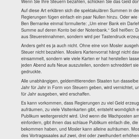
Wenn Sie Ihre Steuern bezahlen, schicken Sie das Geld dor
Auf diese Art erklären sich die spektakulären Summen in d
Regierungen fügen einfach ein paar Nullen hinzu. Oder wi
Ben Bernanke einmal formulierte: „Um einer Bank ein Darle
Summe auf deren Konto bei der Notenbank.“ Soll heißen: D
aus Steuereinnahmen, sondern wird per Tastendruck erzeug
Anders geht es ja auch nicht. Ohne eine von Mosler ausgeh
Steuer nicht bezahlen. Moslers Kartenvorrat hängt nicht da
einsammelt, sondern wie viele Karten er hat herstellen lasse
jeden Abend aufs Neue auszuteilen, sondern schreddert sie
gedruckte.
Alle unabhängigen, geldemittierenden Staaten tun dasselbe
Jahr für Jahr in Form von Steuern geben, wird vernichtet, 
für Jahr ausgeben, wird erschaffen.
Es kann vorkommen, dass Regierungen zu viel Geld erzeuge
aufräumen, zu viele Visitenkarten gibt, entsteht womöglich 
Publikum weitergereicht wird. Und wenn die Wachposten am
einfordern, gibt ihnen das schlaue Publikum einfach die, d
bekommen haben, und Mosler kann alleine aufräumen. Mosle
des Vortragssaales auf zwei, drei oder zweihundert erhöhen