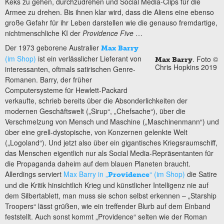
Keks zu gehen, durchzudrehen und Social Media-Clips für die
Armee zu drehen. Bis ihnen klar wird, dass die Aliens eine ebenso
große Gefahr für ihr Leben darstellen wie die genauso fremdartige,
nichtmenschliche KI der
Providence Five
…
Der 1973 geborene Australier
Max Barry
(im Shop)
ist ein verlässlicher Lieferant von
. Foto ©
Max Barry
Chris Hopkins 2019
interessanten, oftmals satirischen Genre-
Romanen. Barry, der früher
Computersysteme für Hewlett-Packard
verkaufte, schrieb bereits über die Absonderlichkeiten der
modernen Geschäftswelt („Sirup“, „Chefsache“), über die
Verschmelzung von Mensch und Maschine („Maschinenmann“) und
über eine grell-dystopische, von Konzernen gelenkte Welt
(„Logoland“). Und jetzt also über ein gigantisches Kriegsraumschiff,
das Menschen eigentlich nur als Social Media-Repräsentanten für
die Propaganda daheim auf dem blauen Planeten braucht.
Allerdings serviert
Max Barry in „
“ (im Shop)
die Satire
Providence
und die Kritik hinsichtlich Krieg und künstlicher Intelligenz nie auf
dem Silbertablett, man muss sie schon selbst erkennen – „Starship
Troopers“ lässt grüßen, wie ein treffender Blurb auf dem Einband
feststellt. Auch sonst kommt „Providence“ selten wie der Roman