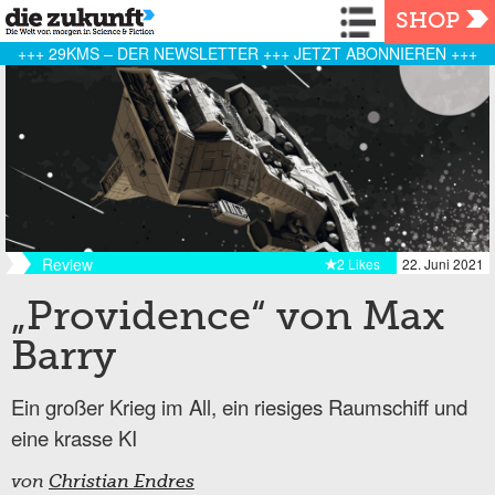
Navigation
SHOP
+++ 29KMS – DER NEWSLETTER +++ JETZT ABONNIEREN +++
Review
2 Likes
22. Juni 2021
„Providence“ von Max
Barry
Ein großer Krieg im All, ein riesiges Raumschiff und
eine krasse KI
von
Christian Endres