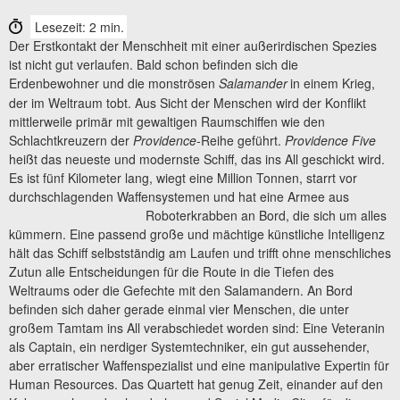
Lesezeit: 2 min.
Der Erstkontakt der Menschheit mit einer außerirdischen Spezies
ist nicht gut verlaufen. Bald schon befinden sich die
Erdenbewohner und die monströsen
Salamander
in einem Krieg,
der im Weltraum tobt. Aus Sicht der Menschen wird der Konflikt
mittlerweile primär mit gewaltigen Raumschiffen wie den
Schlachtkreuzern der
Providence-
Reihe geführt.
Providence Five
heißt das neueste und modernste Schiff, das ins All geschickt wird.
Es ist fünf Kilometer lang, wiegt eine Million Tonnen, starrt vor
durchschlagenden Waffensystemen und hat eine Armee aus
Roboterkrabben an Bord, die sich
um alles
kümmern. Eine passend große und mächtige künstliche Intelligenz
hält das Schiff selbstständig am Laufen und trifft ohne menschliches
Zutun alle Entscheidungen für die Route in die Tiefen des
Weltraums oder die Gefechte mit den Salamandern. An Bord
befinden sich daher gerade einmal vier Menschen, die unter
großem Tamtam ins All verabschiedet worden sind: Eine Veteranin
als Captain, ein nerdiger Systemtechniker, ein gut aussehender,
aber erratischer Waffenspezialist und eine manipulative Expertin für
Human Resources. Das Quartett hat genug Zeit, einander auf den