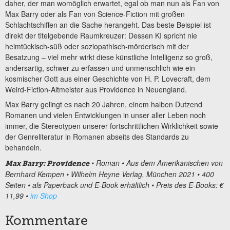
daher, der man womöglich erwartet, egal ob man nun als Fan von
Max Barry oder als Fan von Science-Fiction mit großen
Schlachtschiffen an die Sache herangeht. Das beste Beispiel ist
direkt der titelgebende Raumkreuzer: Dessen KI spricht nie
heimtückisch-süß oder soziopathisch-mörderisch mit der
Besatzung – viel mehr wirkt diese künstliche Intelligenz so groß,
andersartig, schwer zu erfassen und unmenschlich wie ein
kosmischer Gott aus einer Geschichte von H. P. Lovecraft, dem
Weird-Fiction-Altmeister aus Providence in Neuengland.
Max Barry gelingt es nach 20 Jahren, einem halben Dutzend
Romanen und vielen Entwicklungen in unser aller Leben noch
immer, die Stereotypen unserer fortschrittlichen Wirklichkeit sowie
der Genreliteratur in Romanen abseits des Standards zu
behandeln.
• Roman • Aus dem Amerikanischen von
Max Barry: Providence
Bernhard Kempen • Wilhelm Heyne Verlag, München 2021 • 400
Seiten • als Paperback und E-Book erhältlich • Preis des E-Books: €
11,99 •
im Shop
Kommentare