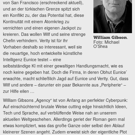
von San Francisco (erschreckend aktuell),
und an der türkischen Grenze spitzt sich
ein Konflikt zu, der das Potential hat, diese
Kontinuität mit einem Atomkrieg zu
vernichten und einen eigenen Jackpot zu
kreieren. Das wollen Wilf und seine strenge
.
William Gibson
Chefin verhindern. Verity ist für ihr
Foto: Michael
O’Shea
Vorhaben deshalb so interessant, weil sie
die neuartige, hoch entwickelte künstliche
Intelligenz Eunice testet – eine
selbstständige KI mit einer gewaltigen Handlungsmacht, wie es
noch keine gegeben hat. Doch die Firma, in deren Obhut Eunice’
erwachte, macht schließlich Jagd auf Eunice und Verity. Gut, dass
Wilf und andere – darunter ein paar Bekannte aus „Peripherie“ –
zur Hilfe eilen …
William Gibsons „Agency“ ist von Anfang an perfekter Cyberpunk:
Auf einschüchternd brutale Weise cutting edge hinsichtlich Ideen,
Tech und Sprache, auf verblüffende Weise nah an unserem
aktuellen Weltgeschehen. Allerdings geriet der Roman gern mal
etwas kompliziert, was das große Ganze oder selbst den Ablauf
kleinerer Szenen angeht. Zudem erweist sich der eigentliche Plot