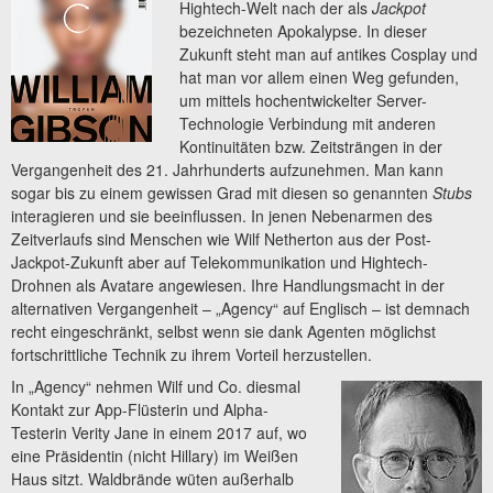
Hightech-Welt nach der als
Jackpot
bezeichneten Apokalypse. In dieser
Zukunft steht man auf antikes Cosplay und
hat man vor allem einen Weg gefunden,
um mittels hochentwickelter Server-
Technologie Verbindung mit anderen
Kontinuitäten bzw. Zeitsträngen in der
Vergangenheit des 21. Jahrhunderts aufzunehmen. Man kann
sogar bis zu einem gewissen Grad mit diesen so genannten
Stubs
interagieren und sie beeinflussen. In jenen Nebenarmen des
Zeitverlaufs sind Menschen wie Wilf Netherton aus der Post-
Jackpot-Zukunft aber auf Telekommunikation und Hightech-
Drohnen als Avatare angewiesen. Ihre Handlungsmacht in der
alternativen Vergangenheit – „Agency“ auf Englisch – ist demnach
recht eingeschränkt, selbst wenn sie dank Agenten möglichst
fortschrittliche Technik zu ihrem Vorteil herzustellen.
In „Agency“ nehmen Wilf und Co. diesmal
Kontakt zur App-Flüsterin und Alpha-
Testerin Verity Jane in einem 2017 auf, wo
eine Präsidentin (nicht Hillary) im Weißen
Haus sitzt. Waldbrände wüten außerhalb