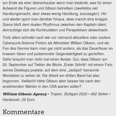
am Ende als eher überschaubar wenn man bedenkt, was für einen
Aufwand die Figuren und Gibson betreiben (zweifellos viel
Handlungsmacht, aber etwas wenig Handlung, sozusagen). Hin
und wieder spürt man darüber hinaus, dass manch eine knappe
Szene bloß dem dualen Rhythmus zwischen den Kapiteln dient,
demzufolge sich die Kontinuitäten und Perspektiven abwechseln.
Trotz allem schreibt nach wie vor niemand aktuellere oder coolere
Cyberpunk-Science-Fiction als Altmeister William Gibson, und als
Fan des Genres kann man gar nicht anders, als das Dauerfeuer an
krassen Ideen und pulsierender Gegenwärtigkeit zu genießen.
Dafür braucht man nicht mal einen Avatar. Gut, dass Gibson am
20. September auf Twitter die Worte „Erster Schritt“ mit einem Foto
seines Desktops postete, auf dem eine „Jackpot“ benannte
Worddatei zu sehen ist. Die Arbeit am dritten Band hat also
begonnen. Vielleicht hätte Gibson aber besser bis nach den
anstehenden Wahlen in den USA warten sollen?
• Tropen, Stuttgart 2020 • 492 Seiten •
William Gibson: Agency
Hardcover: 25 Euro
Kommentare