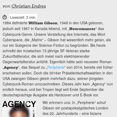
von
Christian Endres
Lesezeit: 3 min.
1984 definierte
, 1948 in den USA geboren,
William Gibson
jedoch seit 1967 in Kanada lebend, mit „
“ das
Neuromancer
Cyberpunk-Genre. Unsere Vorstellung des Internets, das Wort
Cyberspace, die „Matrix“ – Gibson hat wesentlich mehr getan, als
nur ein Subgenre der Science-Fiction zu begründen. Bis heute
schreibt der inzwischen 72-jährige SF-Veteran starke
Zukunftsliteratur, die sich meist nach elektrisierender
Gegenwartsliteratur anfühlt. Eigentlich hätte sein neuester Roman
„
“, das Sequel zu „
Peripherie
“ von 2014, bereits viel früher
Agency
erscheinen sollen. Doch die 2016er Präsidentschaftswahlen in den
USA zwangen Gibson gleich mehrfach dazu, seinen jüngsten
Cyberpunk-Roman umzuschreiben. Dieses Jahr kam „Agency“ nun
endlich heraus, und bei Tropen liegt seit Ende September die
deutschsprachige Ausgabe als Hardcover und E-Book vor.
Wir erinnern uns: In „Peripherie“ schuf
Gibson ein postapokalyptisches London
des 22. Jahrhunderts – eine bizarre