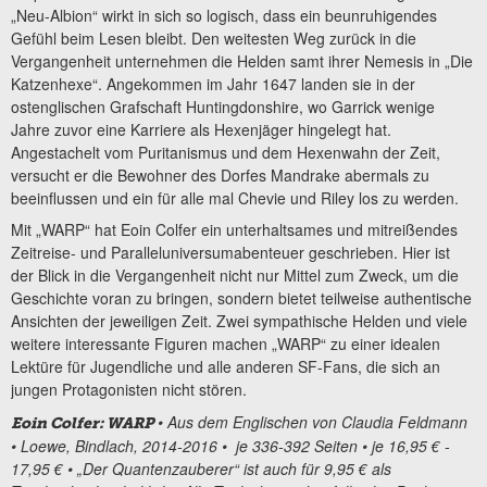
„Neu-Albion“ wirkt in sich so logisch, dass ein beunruhigendes
Gefühl beim Lesen bleibt. Den weitesten Weg zurück in die
Vergangenheit unternehmen die Helden samt ihrer Nemesis in „Die
Katzenhexe“. Angekommen im Jahr 1647 landen sie in der
ostenglischen Grafschaft Huntingdonshire, wo Garrick wenige
Jahre zuvor eine Karriere als Hexenjäger hingelegt hat.
Angestachelt vom Puritanismus und dem Hexenwahn der Zeit,
versucht er die Bewohner des Dorfes Mandrake abermals zu
beeinflussen und ein für alle mal Chevie und Riley los zu werden.
Mit „WARP“ hat Eoin Colfer ein unterhaltsames und mitreißendes
Zeitreise- und Paralleluniversumabenteuer geschrieben. Hier ist
der Blick in die Vergangenheit nicht nur Mittel zum Zweck, um die
Geschichte voran zu bringen, sondern bietet teilweise authentische
Ansichten der jeweiligen Zeit. Zwei sympathische Helden und viele
weitere interessante Figuren machen „WARP“ zu einer idealen
Lektüre für Jugendliche und alle anderen SF-Fans, die sich an
jungen Protagonisten nicht stören.
• Aus dem Englischen von Claudia Feldmann
Eoin Colfer: WARP
• Loewe, Bindlach, 2014-2016 • je 336-392 Seiten • je 16,95 € -
17,95 € • „Der Quantenzauberer“ ist auch für 9,95 € als