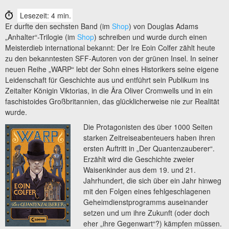
Lesezeit: 4 min.
Er durfte den sechsten Band (im
Shop
) von Douglas Adams
„Anhalter“-Trilogie (im
Shop
) schreiben und wurde durch einen
Meisterdieb international bekannt: Der Ire Eoin Colfer zählt heute
zu den bekanntesten SFF-Autoren von der grünen Insel. In seiner
neuen Reihe „WARP“ lebt der Sohn eines Historikers seine eigene
Leidenschaft für Geschichte aus und entführt sein Publikum ins
Zeitalter Königin Viktorias, in die Ära Oliver Cromwells und in ein
faschistoides Großbritannien, das glücklicherweise nie zur Realität
wurde.
Die Protagonisten des über 1000 Seiten
starken Zeitreiseabenteuers haben ihren
ersten Auftritt in „Der Quantenzauberer“.
Erzählt wird die Geschichte zweier
Waisenkinder aus dem 19. und 21.
Jahrhundert, die sich über ein Jahr hinweg
mit den Folgen eines fehlgeschlagenen
Geheimdienstprogramms auseinander
setzen und um ihre Zukunft (oder doch
eher „ihre Gegenwart“?) kämpfen müssen.