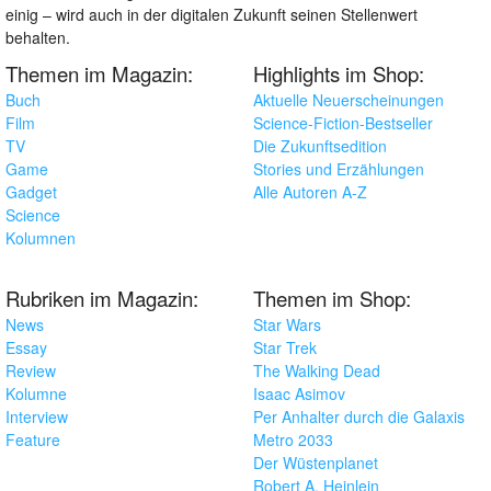
einig – wird auch in der digitalen Zukunft seinen Stellenwert
behalten.
Themen im Magazin:
Highlights im Shop:
Buch
Aktuelle Neuerscheinungen
Film
Science-Fiction-Bestseller
TV
Die Zukunftsedition
Game
Stories und Erzählungen
Gadget
Alle Autoren A-Z
Science
Kolumnen
Rubriken im Magazin:
Themen im Shop:
News
Star Wars
Essay
Star Trek
Review
The Walking Dead
Kolumne
Isaac Asimov
Interview
Per Anhalter durch die Galaxis
Feature
Metro 2033
Der Wüstenplanet
Robert A. Heinlein