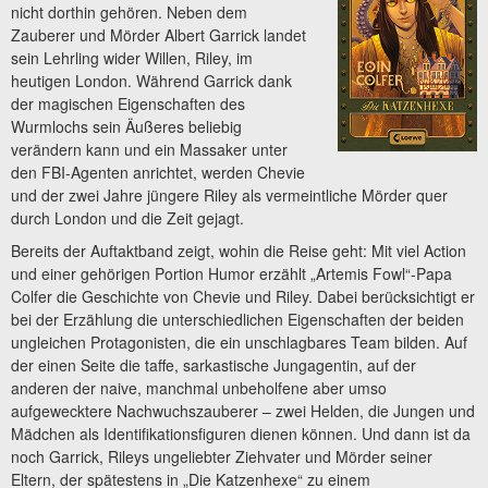
nicht dorthin gehören. Neben dem
Zauberer und Mörder Albert Garrick landet
sein Lehrling wider Willen, Riley, im
heutigen London. Während Garrick dank
der magischen Eigenschaften des
Wurmlochs sein Äußeres beliebig
verändern kann und ein Massaker unter
den FBI-Agenten anrichtet, werden Chevie
und der zwei Jahre jüngere Riley als vermeintliche Mörder quer
durch London und die Zeit gejagt.
Bereits der Auftaktband zeigt, wohin die Reise geht: Mit viel Action
und einer gehörigen Portion Humor erzählt „Artemis Fowl“-Papa
Colfer die Geschichte von Chevie und Riley. Dabei berücksichtigt er
bei der Erzählung die unterschiedlichen Eigenschaften der beiden
ungleichen Protagonisten, die ein unschlagbares Team bilden. Auf
der einen Seite die taffe, sarkastische Jungagentin, auf der
anderen der naive, manchmal unbeholfene aber umso
aufgewecktere Nachwuchszauberer – zwei Helden, die Jungen und
Mädchen als Identifikationsfiguren dienen können. Und dann ist da
noch Garrick, Rileys ungeliebter Ziehvater und Mörder seiner
Eltern, der spätestens in „Die Katzenhexe“ zu einem