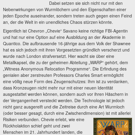
Dabei setzen sie sich nicht nur mit den
Nebenwirkungen von Wurmlöchern und den Eigenschaften einer
jeden Epoche auseinander, sondern treten auch gegen einen Feind
an, der die Welt in ein unendliches Chaos stürzen könnte.
Eigentlich ist Chevron „Chevie“ Savano keine richtige FBI-Agentin
und hat nur eine Option auf eine Ausbildung an der Akademie in
Quantico. Die aufbrausende 16-jährige aus dem Volk der Shawnee
hat es sich jedoch mit ihren Vorgesetzten gründlich verscherzt und
wurde nach London strafversetzt. Hier wacht sie über eine
Metallkapsel, die zu der geheimen Abteilung „WARP“ gehört, dem
„Witness Anonymous Relocation Programme“. Die Erfindung des
genialen aber zerstreuten Professors Charles Smart ermöglicht
eine völlig neue Form des Zeugenschutzes: Ihm ist zu verdanken,
dass Kronzeugen nicht mehr nur mit einer neuen Identität
ausgestattet werden können, sondern auch vor ihren Häschern in
der Vergangenheit versteckt werden. Die Technologie ist jedoch
nicht ganz ausgereift und die Zeitreise durch eine Art Wurmloch
(oder besser gesagt, durch eine Zwischendimension) ist mit allerlei
Risiken verbunden.
Chevie erlebt, wie eine
Rückholaktion schief geht und zwei
Menschen im 21. Jahrhundert landen, die