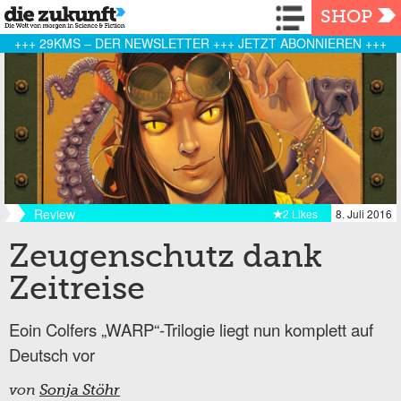
Navigation
SHOP
+++ 29KMS – DER NEWSLETTER +++ JETZT ABONNIEREN +++
Review
2 Likes
8. Juli 2016
Zeugenschutz dank
Zeitreise
Eoin Colfers „WARP“-Trilogie liegt nun komplett auf
Deutsch vor
von
Sonja Stöhr