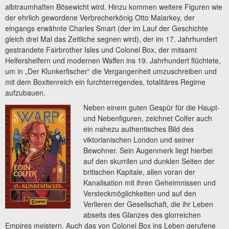
albtraumhaften Bösewicht wird. Hinzu kommen weitere Figuren wie
der ehrlich gewordene Verbrecherkönig Otto Malarkey, der
eingangs erwähnte Charles Smart (der im Lauf der Geschichte
gleich drei Mal das Zeitliche segnen wird), der im 17. Jahrhundert
gestrandete Fairbrother Isles und Colonel Box, der mitsamt
Helfershelfern und modernen Waffen ins 19. Jahrhundert flüchtete,
um in „Der Klunkerfischer“ die Vergangenheit umzuschreiben und
mit dem Boxitenreich ein furchterregendes, totalitäres Regime
aufzubauen.
Neben einem guten Gespür für die Haupt-
und Nebenfiguren, zeichnet Colfer auch
ein nahezu authentisches Bild des
viktorianischen London und seiner
Bewohner. Sein Augenmerk liegt hierbei
auf den skurrilen und dunklen Seiten der
britischen Kapitale, allen voran der
Kanalisation mit ihren Geheimnissen und
Versteckmöglichkeiten und auf den
Verlieren der Gesellschaft, die ihr Leben
abseits des Glanzes des glorreichen
Empires meistern. Auch das von Colonel Box ins Leben gerufene