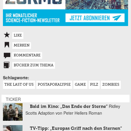
LIKE
MERKEN
KOMMENTARE
BÜCHER ZUM THEMA
Schlagworte:
THE LAST OF US
POSTAPOKALYPSE
GAME
PILZ
ZOMBIES
TICKER
Ridley
Bald im Kino: „Das Ende der Sterne“
Scotts Adaption von Peter Hellers Roman
TV-Tipp: „Europas Griff nach den Sternen“