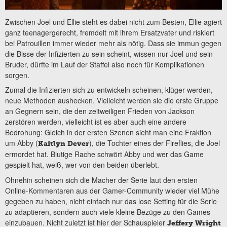
Zwischen Joel und Ellie steht es dabei nicht zum Besten, Ellie agiert
ganz teenagergerecht, fremdelt mit ihrem Ersatzvater und riskiert
bei Patrouillen immer wieder mehr als nötig. Dass sie immun gegen
die Bisse der Infizierten zu sein scheint, wissen nur Joel und sein
Bruder, dürfte im Lauf der Staffel also noch für Komplikationen
sorgen.
Zumal die Infizierten sich zu entwickeln scheinen, klüger werden,
neue Methoden aushecken. Vielleicht werden sie die erste Gruppe
an Gegnern sein, die den zeitweiligen Frieden von Jackson
zerstören werden, vielleicht ist es aber auch eine andere
Bedrohung: Gleich in der ersten Szenen sieht man eine Fraktion
um Abby (
), die Tochter eines der Fireflies, die Joel
Kaitlyn Dever
ermordet hat. Blutige Rache schwört Abby und wer das Game
gespielt hat, weiß, wer von den beiden überlebt.
Ohnehin scheinen sich die Macher der Serie laut den ersten
Online-Kommentaren aus der Gamer-Community wieder viel Mühe
gegeben zu haben, nicht einfach nur das lose Setting für die Serie
zu adaptieren, sondern auch viele kleine Bezüge zu den Games
einzubauen. Nicht zuletzt ist hier der Schauspieler
Jeffery Wright