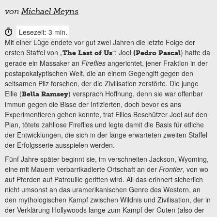
von
Michael Meyns
Lesezeit: 3 min.
Mit einer Lüge endete vor gut zwei Jahren die letzte Folge der
ersten Staffel von „
“: Joel
) hatte da
The Last of Us
(Pedro Pascal
gerade ein Massaker an
Fireflies
angerichtet, jener Fraktion in der
postapokalyptischen Welt, die an einem Gegengift gegen den
seltsamen Pilz forschen, der die Zivilisation zerstörte. Die junge
Ellie (
) versprach Hoffnung, denn sie war offenbar
Bella Ramsey
immun gegen die Bisse der Infizierten, doch bevor es ans
Experimentieren gehen konnte, trat Ellies Beschützer Joel auf den
Plan, tötete zahllose Fireflies und legte damit die Basis für etliche
der Entwicklungen, die sich in der lange erwarteten zweiten Staffel
der Erfolgsserie ausspielen werden.
Fünf Jahre später beginnt sie, im verschneiten Jackson, Wyoming,
eine mit Mauern verbarrikadierte Ortschaft an der
Frontier
, von wo
auf Pferden auf Patrouille geritten wird. All das erinnert sicherlich
nicht umsonst an das uramerikanischen Genre des Western, an
den mythologischen Kampf zwischen Wildnis und Zivilisation, der in
der Verklärung Hollywoods lange zum Kampf der Guten (also der