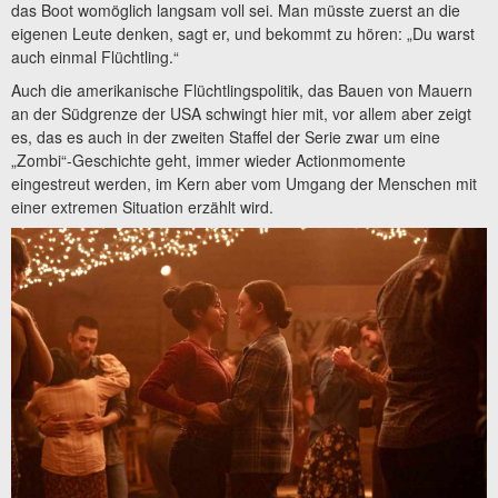
das Boot womöglich langsam voll sei. Man müsste zuerst an die
eigenen Leute denken, sagt er, und bekommt zu hören: „Du warst
auch einmal Flüchtling.“
Auch die amerikanische Flüchtlingspolitik, das Bauen von Mauern
an der Südgrenze der USA schwingt hier mit, vor allem aber zeigt
es, das es auch in der zweiten Staffel der Serie zwar um eine
„Zombi“-Geschichte geht, immer wieder Actionmomente
eingestreut werden, im Kern aber vom Umgang der Menschen mit
einer extremen Situation erzählt wird.