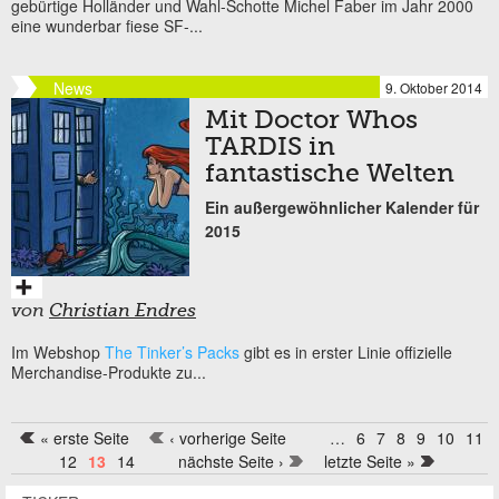
gebürtige Holländer und Wahl-Schotte Michel Faber im Jahr 2000
eine wunderbar fiese SF-...
News
9. Oktober 2014
Mit Doctor Whos
TARDIS in
fantastische Welten
Ein außergewöhnlicher Kalender für
2015
von
Christian Endres
Im Webshop
The Tinker’s Packs
gibt es in erster Linie offizielle
Merchandise-Produkte zu...
« erste Seite
‹ vorherige Seite
…
6
7
8
9
10
11
Seiten
12
13
14
nächste Seite ›
letzte Seite »