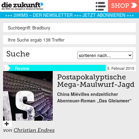
Navigation
SHOP
+++ 29KMS – DER NEWSLETTER +++ JETZT ABONNIEREN +++
Suchbegriff: Bradbury
Ihre Suche ergab 138 Treffer
Suche
Review
5. Februar 2015
Postapokalyptische
Mega-Maulwurf-Jagd
China Miévilles endzeitlicher
Abenteuer-Roman „Das Gleismeer“
von
Christian Endres