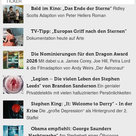
TICKER
Ridley
Bald im Kino: „Das Ende der Sterne“
Scotts Adaption von Peter Hellers Roman
TV-Tipp: „Europas Griff nach den Sternen“
Dokumentation heute auf Arte
Die Nominierungen für den Dragon Award
Mit dabei u.a. James Corey, Joe Hill, Petra Lord
2026
& die Filmadaption von Andy Weirs „Der Astronaut“
„Legion – Die vielen Leben des Stephen
Ein genialer
Leeds“ von Brandon Sanderson
Privatdetektiv mit vielen halluzinierten Persönlichkeiten
Stephen King: „It: Welcome to Derry“ - In der
Die „große Depression“ als Hintergrund der 2.
Krise
Staffel
Obama empfiehlt: George Saunders
Am Sterbebett eines Öltycoons
„Nachtwache“