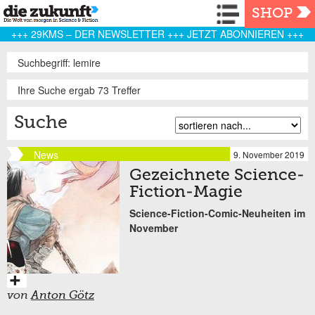
Navigation
SHOP
+++ 29KMS – DER NEWSLETTER +++ JETZT ABONNIEREN +++
Suchbegriff: lemire
Ihre Suche ergab 73 Treffer
Suche
News
9. November 2019
Gezeichnete Science-
Fiction-Magie
Science-Fiction-Comic-Neuheiten im
November
von
Anton Götz