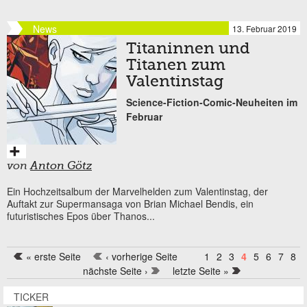
News
13. Februar 2019
Titaninnen und
Titanen zum
Valentinstag
Science-Fiction-Comic-Neuheiten im
Februar
von
Anton Götz
Ein Hochzeitsalbum der Marvelhelden zum Valentinstag, der
Auftakt zur Supermansaga von Brian Michael Bendis, ein
futuristisches Epos über Thanos...
« erste Seite
‹ vorherige Seite
1
2
3
4
5
6
7
8
Seiten
nächste Seite ›
letzte Seite »
TICKER