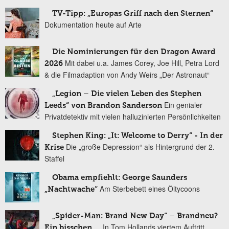
TV-Tipp: „Europas Griff nach den Sternen“
Dokumentation heute auf Arte
Die Nominierungen für den Dragon Award
Mit dabei u.a. James Corey, Joe Hill, Petra Lord
2026
& die Filmadaption von Andy Weirs „Der Astronaut“
„Legion – Die vielen Leben des Stephen
Ein genialer
Leeds“ von Brandon Sanderson
Privatdetektiv mit vielen halluzinierten Persönlichkeiten
Stephen King: „It: Welcome to Derry“ - In der
Die „große Depression“ als Hintergrund der 2.
Krise
Staffel
Obama empfiehlt: George Saunders
Am Sterbebett eines Öltycoons
„Nachtwache“
„Spider-Man: Brand New Day“ – Brandneu?
In Tom Hollands viertem Auftritt
Ein bisschen …