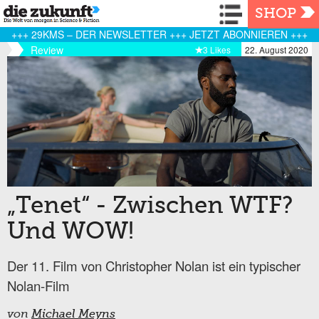
Navigation
SHOP
+++ 29KMS – DER NEWSLETTER +++ JETZT ABONNIEREN +++
Review
3 Likes
22. August 2020
„Tenet“ - Zwischen WTF?
Und WOW!
Der 11. Film von Christopher Nolan ist ein typischer
Nolan-Film
von
Michael Meyns