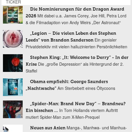
TICKER
Die Nominierungen für den Dragon Award
Mit dabei u.a. James Corey, Joe Hill, Petra Lord
2026
& die Filmadaption von Andy Weirs „Der Astronaut“
„Legion – Die vielen Leben des Stephen
Ein genialer
Leeds“ von Brandon Sanderson
Privatdetektiv mit vielen halluzinierten Persönlichkeiten
Stephen King: „It: Welcome to Derry“ - In der
Die „große Depression“ als Hintergrund der 2.
Krise
Staffel
Obama empfiehlt: George Saunders
Am Sterbebett eines Öltycoons
„Nachtwache“
„Spider-Man: Brand New Day“ – Brandneu?
In Tom Hollands viertem Auftritt
Ein bisschen …
mutiert Spider-Man zum X-Men-Prequel
Manga-, Manhwa- und Manhua-
Neues aus Asien