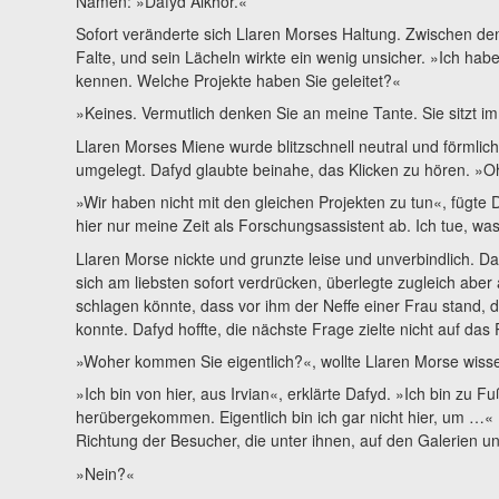
Namen: »Dafyd Alkhor.«
Sofort veränderte sich Llaren Morses Haltung. Zwischen de
Falte, und sein Lächeln wirkte ein wenig unsicher. »Ich ha
kennen. Welche Projekte haben Sie geleitet?«
»Keines. Vermutlich denken Sie an meine Tante. Sie sitzt 
Llaren Morses Miene wurde blitzschnell neutral und förmlich
umgelegt. Dafyd glaubte beinahe, das Klicken zu hören. »Oh, 
»Wir haben nicht mit den gleichen Projekten zu tun«, fügte D
hier nur meine Zeit als Forschungsassistent ab. Ich tue, wa
Llaren Morse nickte und grunzte leise und unverbindlich. Dan
sich am liebsten sofort verdrücken, überlegte zugleich aber 
schlagen könnte, dass vor ihm der Neffe einer Frau stand, d
konnte. Dafyd hoffte, die nächste Frage zielte nicht auf das
»Woher kommen Sie eigentlich?«, wollte Llaren Morse wiss
»Ich bin von hier, aus Irvian«, erklärte Dafyd. »Ich bin zu
herübergekommen. Eigentlich bin ich gar nicht hier, um …«
Richtung der Besucher, die unter ihnen, auf den Galerien 
»Nein?«