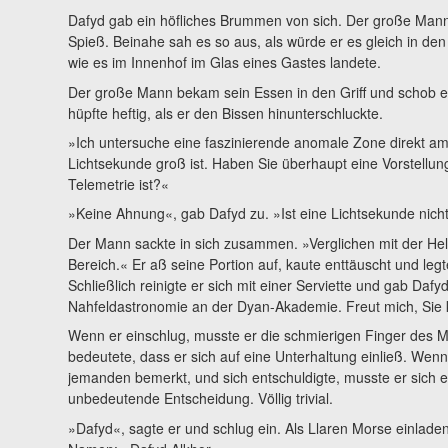
Dafyd gab ein höfliches Brummen von sich. Der große Mann
Spieß. Beinahe sah es so aus, als würde er es gleich in den 
wie es im Innenhof im Glas eines Gastes landete.
Der große Mann bekam sein Essen in den Griff und schob e
hüpfte heftig, als er den Bissen hinunterschluckte.
»Ich untersuche eine faszinierende anomale Zone direkt a
Lichtsekunde groß ist. Haben Sie überhaupt eine Vorstellung,
Telemetrie ist?«
»Keine Ahnung«, gab Dafyd zu. »Ist eine Lichtsekunde nicht
Der Mann sackte in sich zusammen. »Verglichen mit der Helio
Bereich.« Er aß seine Portion auf, kaute enttäuscht und leg
Schließlich reinigte er sich mit einer Serviette und gab Daf
Nahfeldastronomie an der Dyan-Akademie. Freut mich, Sie
Wenn er einschlug, musste er die schmierigen Finger des 
bedeutete, dass er sich auf eine Unterhaltung einließ. Wenn e
jemanden bemerkt, und sich entschuldigte, musste er sich e
unbedeutende Entscheidung. Völlig trivial.
»Dafyd«, sagte er und schlug ein. Als Llaren Morse einladen