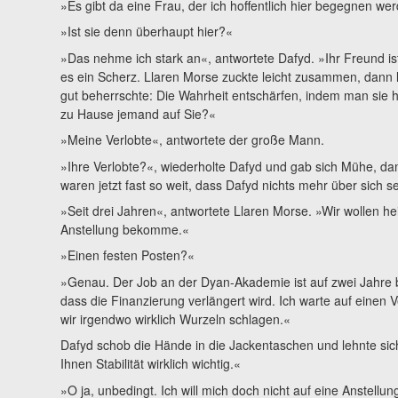
»Es gibt da eine Frau, der ich hoffentlich hier begegnen we
»Ist sie denn überhaupt hier?«
»Das nehme ich stark an«, antwortete Dafyd. »Ihr Freund ist 
es ein Scherz. Llaren Morse zuckte leicht zusammen, dann l
gut beherrschte: Die Wahrheit entschärfen, indem man sie 
zu Hause jemand auf Sie?«
»Meine Verlobte«, antwortete der große Mann.
»Ihre Verlobte?«, wiederholte Dafyd und gab sich Mühe, dam
waren jetzt fast so weit, dass Dafyd nichts mehr über sich 
»Seit drei Jahren«, antwortete Llaren Morse. »Wir wollen he
Anstellung bekomme.«
»Einen festen Posten?«
»Genau. Der Job an der Dyan-Akademie ist auf zwei Jahre be
dass die Finanzierung verlängert wird. Ich warte auf einen 
wir irgendwo wirklich Wurzeln schlagen.«
Dafyd schob die Hände in die Jackentaschen und lehnte sich
Ihnen Stabilität wirklich wichtig.«
»O ja, unbedingt. Ich will mich doch nicht auf eine Anstellu