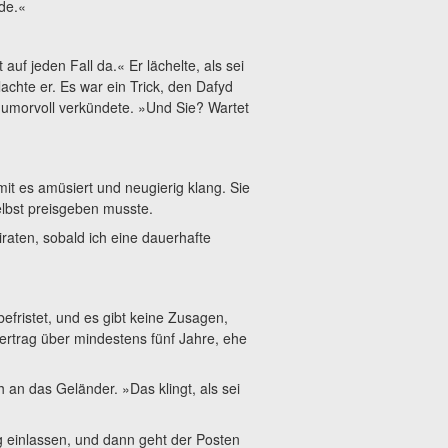
rde.«
auf jeden Fall da.« Er lächelte, als sei
achte er. Es war ein Trick, den Dafyd
humorvoll verkündete. »Und Sie? Wartet
it es amüsiert und neugierig klang. Sie
selbst preisgeben musste.
iraten, sobald ich eine dauerhafte
fristet, und es gibt keine Zusagen,
Vertrag über mindestens fünf Jahre, ehe
 an das Geländer. »Das klingt, als sei
ng einlassen, und dann geht der Posten