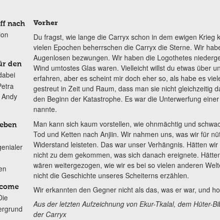
Vorher
ff nach
ion
Du fragst, wie lange die Carryx schon in dem ewigen Krieg k
vielen Epochen beherrschen die Carryx die Sterne. Wir habe
Augenlosen bezwungen. Wir haben die Logothetes niedergeb
ür den
Wind umtostes Glas waren. Vielleicht willst du etwas über
dabei
erfahren, aber es scheint mir doch eher so, als habe es vi
Petra
gestreut in Zeit und Raum, dass man sie nicht gleichzeitig 
n Andy
den Beginn der Katastrophe. Es war die Unterwerfung einer 
nannte.
Man kann sich kaum vorstellen, wie ohnmächtig und schwach
Leben
Tod und Ketten nach Anjiin. Wir nahmen uns, was wir für nütz
Widerstand leisteten. Das war unser Verhängnis. Hätten wir
genialer
nicht zu dem gekommen, was sich danach ereignete. Hätten
wären weitergezogen, wie wir es bei so vielen anderen Welt
ten
nicht die Geschichte unseres Scheiterns erzählen.
lcome
Wir erkannten den Gegner nicht als das, was er war, und hol
Die
Aus der letzten Aufzeichnung von Ekur-Tkalal, dem Hüter-Bi
ergrund
der Carryx