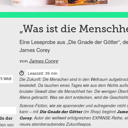
„Was ist die Menschhe
Eine Leseprobe aus „Die Gnade der Götter“,
James Corey
von
James Corey
Lesezeit: 39 min.
Die Zukunft: Die Menschen sind in den Weltraum aufgebroc
'S WAR
besiedelt. Da tauchen eines Tages wie aus dem Nichts außer
brutaler Gewalt über die Menschheit her. Die wenigen Über
Aliens gebracht. Was sie dort entdecken, wird die Geschic
Science-Fiction, wie sie spannender und aufregender nicht 
kann – mit
(im Shop) beginnt
Die Gnade der Götter
Jame
, Autor der weltweit erfolgreichen EXPANSE-Reihe, e
Corey
de der
neues atemberaubendes Zukunftsepos.
tion von