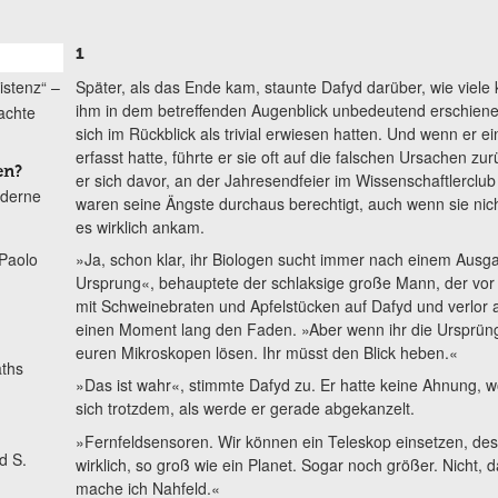
1
Später, als das Ende kam, staunte Dafyd darüber, wie viele
istenz“ –
ihm in dem betreffenden Augenblick unbedeutend erschiene
achte
sich im Rückblick als trivial erwiesen hatten. Und wenn er e
erfasst hatte, führte er sie oft auf die falschen Ursachen zu
en?
er sich davor, an der Jahresendfeier im Wissenschaftlerclub 
oderne
waren seine Ängste durchaus berechtigt, auch wenn sie nich
es wirklich ankam.
Paolo
»Ja, schon klar, ihr Biologen sucht immer nach einem Ausga
Ursprung«, behauptete der schlaksige große Mann, der vor 
mit Schweinebraten und Apfelstücken auf Dafyd und verlor 
einen Moment lang den Faden. »Aber wenn ihr die Ursprüng
euren Mikroskopen lösen. Ihr müsst den Blick heben.«
ths
»Das ist wahr«, stimmte Dafyd zu. Er hatte keine Ahnung, w
sich trotzdem, als werde er gerade abgekanzelt.
»Fernfeldsensoren. Wir können ein Teleskop einsetzen, desse
d S.
wirklich, so groß wie ein Planet. Sogar noch größer. Nicht, 
mache ich Nahfeld.«