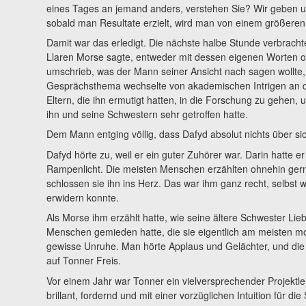
eines Tages an jemand anders, verstehen Sie? Wir geben un
sobald man Resultate erzielt, wird man von einem größeren
Damit war das erledigt. Die nächste halbe Stunde verbracht
Llaren Morse sagte, entweder mit dessen eigenen Worten ode
umschrieb, was der Mann seiner Ansicht nach sagen wollte, 
Gesprächsthema wechselte von akademischen Intrigen an 
Eltern, die ihn ermutigt hatten, in die Forschung zu gehen, 
ihn und seine Schwestern sehr getroffen hatte.
Dem Mann entging völlig, dass Dafyd absolut nichts über sic
Dafyd hörte zu, weil er ein guter Zuhörer war. Darin hatte er
Rampenlicht. Die meisten Menschen erzählten ohnehin gern
schlossen sie ihn ins Herz. Das war ihm ganz recht, selbst
erwidern konnte.
Als Morse ihm erzählt hatte, wie seine ältere Schwester L
Menschen gemieden hatte, die sie eigentlich am meisten mo
gewisse Unruhe. Man hörte Applaus und Gelächter, und die 
auf Tonner Freis.
Vor einem Jahr war Tonner ein vielversprechender Projektle
brillant, fordernd und mit einer vorzüglichen Intuition für die