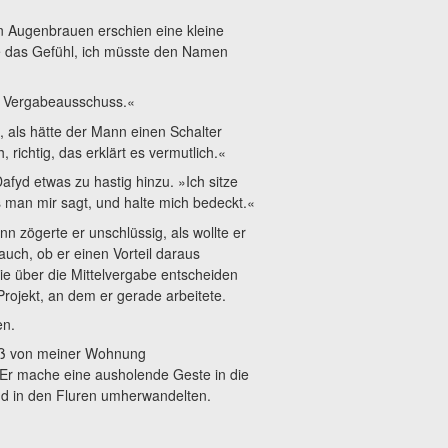
n Augenbrauen erschien eine kleine
be das Gefühl, ich müsste den Namen
im Vergabeausschuss.«
, als hätte der Mann einen Schalter
richtig, das erklärt es vermutlich.«
afyd etwas zu hastig hinzu. »Ich sitze
s man mir sagt, und halte mich bedeckt.«
n zögerte er unschlüssig, als wollte er
auch, ob er einen Vorteil daraus
ie über die Mittelvergabe entscheiden
 Projekt, an dem er gerade arbeitete.
en.
 Fuß von meiner Wohnung
 Er mache eine ausholende Geste in die
und in den Fluren umherwandelten.