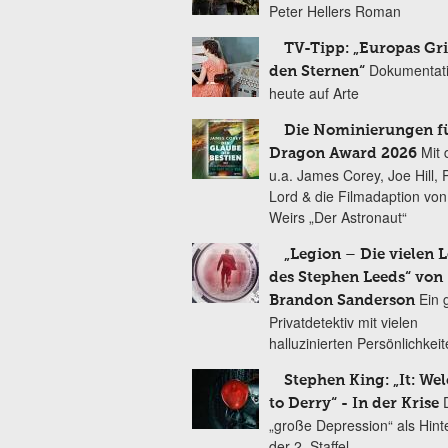
Peter Hellers Roman
TV-Tipp: „Europas Gri
Dokumentat
den Sternen“
heute auf Arte
Die Nominierungen f
Mit 
Dragon Award 2026
u.a. James Corey, Joe Hill, 
Lord & die Filmadaption vo
Weirs „Der Astronaut“
„Legion – Die vielen 
des Stephen Leeds“ von
Ein 
Brandon Sanderson
Privatdetektiv mit vielen
halluzinierten Persönlichkei
Stephen King: „It: We
to Derry“ - In der Krise
„große Depression“ als Hint
der 2. Staffel