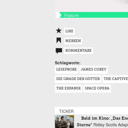
Feature
LIKE
MERKEN
KOMMENTARE
Schlagworte:
LESEPROBE
JAMES COREY
DIE GNADE DER GÖTTER
THE CAPTIVE
THE EXPANSE
SPACE OPERA
TICKER
Bald im Kino: „Das En
Ridley Scotts Adap
Sterne“