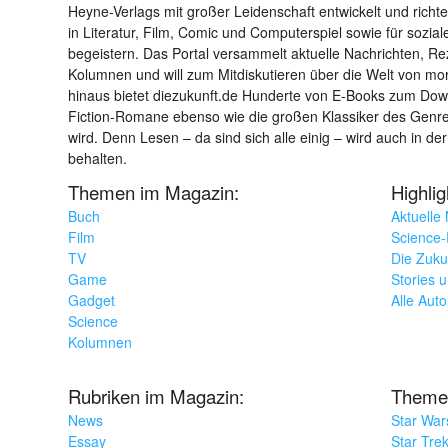
Heyne-Verlags mit großer Leidenschaft entwickelt und richtet 
in Literatur, Film, Comic und Computerspiel sowie für sozia
begeistern. Das Portal versammelt aktuelle Nachrichten, R
Kolumnen und will zum Mitdiskutieren über die Welt von m
hinaus bietet diezukunft.de Hunderte von E-Books zum Down
Fiction-Romane ebenso wie die großen Klassiker des Genres 
wird. Denn Lesen – da sind sich alle einig – wird auch in der
behalten.
Themen im Magazin:
Highli
Buch
Aktuelle
Film
Science-F
TV
Die Zuku
Game
Stories 
Gadget
Alle Aut
Science
Kolumnen
Rubriken im Magazin:
Theme
News
Star War
Essay
Star Tre