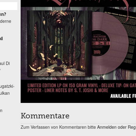
en?
oderne
nd
ul Di
“
ugatzki-
ulkan
on
Kommentare
Zum Verfassen von Kommentaren bitte
Anmelden oder Regis