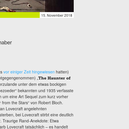
15. November 2018
haber
ts
vor einiger Zeit hingewiesen
hatten)
 entgegengenommen) „
The Haunter of
ierzulande unter dem etwas bockigen
apezoeder“ bekannten und 1935
verfasste
ch um eine Art Sequel zum kurz vorher
 from the Stars“ von Robert Bloch.
h an Lovecraft angelehnten
erben, bei Lovecraft stirbt eine deutlich
r. Traurige Rand-Anekdote: Etwa
arb Lovecraft tatsächlich – es handelt