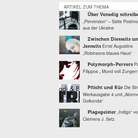
ARTIKEL ZUM THEMA
Über Venedig schreib
„Perversion“ – Satte Postm
aus der Ukraine
Zwischen Diesseits u
Ernst Augustins
Jenseits
„Robinsons blaues Haus“
Pa
Polymorph-Pervers
Filippos „ Mund voll Zungen
Die Str
Pflicht und Kür
Werkausgabe 4 und „Atomv
Golkonda“
„Indigo“ v
Plagegeister
Clemens J. Setz