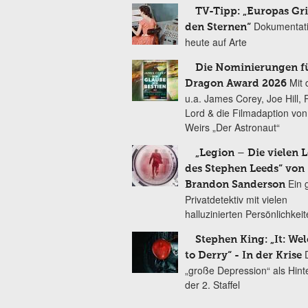
TV-Tipp: „Europas Gri
Dokumentat
den Sternen“
heute auf Arte
Die Nominierungen f
Mit 
Dragon Award 2026
u.a. James Corey, Joe Hill, 
Lord & die Filmadaption vo
Weirs „Der Astronaut“
„Legion – Die vielen 
des Stephen Leeds“ von
Ein 
Brandon Sanderson
Privatdetektiv mit vielen
halluzinierten Persönlichkei
Stephen King: „It: We
to Derry“ - In der Krise
„große Depression“ als Hint
der 2. Staffel