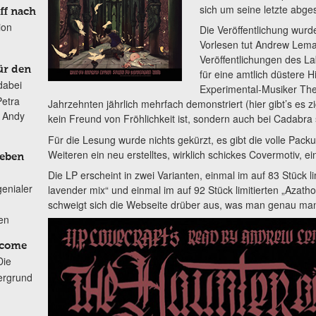
sich um seine letzte abg
ff nach
ion
Die Veröffentlichung wur
Vorlesen tut Andrew Leman
Veröffentlichungen des L
ür den
für eine amtlich düstere 
dabei
Experimental-Musiker Theo
Petra
Jahrzehnten jährlich mehrfach demonstriert (hier gibt’s es z
n Andy
kein Freund von Fröhlichkeit ist, sondern auch bei Cadabra
Für die Lesung wurde nichts gekürzt, es gibt die volle Pack
Weiteren ein neu erstelltes, wirklich schickes Covermotiv, e
Leben
Die LP erscheint in zwei Varianten, einmal im auf 83 Stück li
genialer
lavender mix“ und einmal im auf 92 Stück limitierten „Azathoth
schweigt sich die Webseite drüber aus, was man genau man 
ten
lcome
Die
ergrund