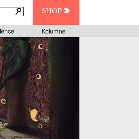
SHOP
ience
Kolumne