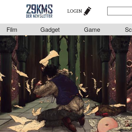
LOGIN
Film
Gadget
Game
Sc