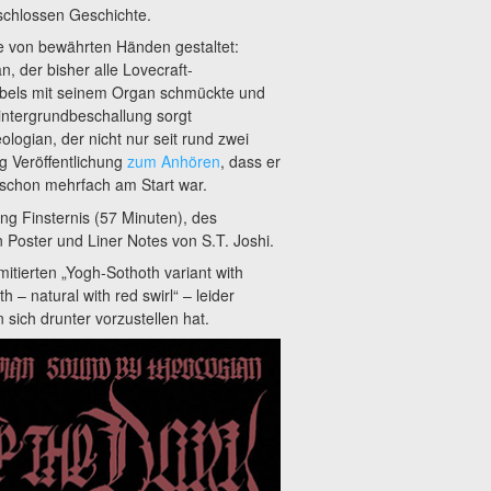
eschlossen Geschichte.
de von bewährten Händen gestaltet:
, der bisher alle Lovecraft-
abels mit seinem Organ schmückte und
Hintergrundbeschallung sorgt
logian, der nicht nur seit rund zwei
ig Veröffentlichung
zum Anhören
, dass er
 schon mehrfach am Start war.
ung Finsternis (57 Minuten), des
in Poster und Liner Notes von S.T. Joshi.
mitierten „Yogh-Sothoth variant with
 – natural with red swirl“ – leider
sich drunter vorzustellen hat.