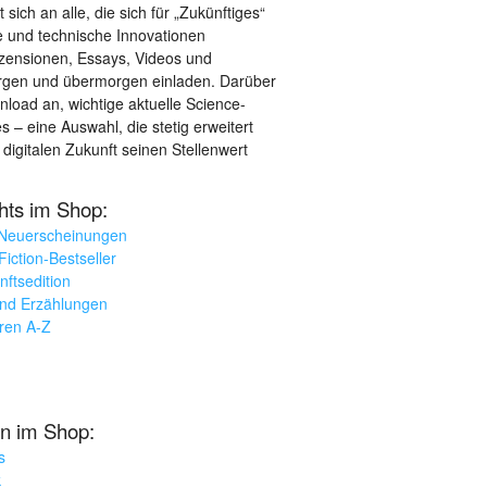
sich an alle, die sich für „Zukünftiges“
le und technische Innovationen
ezensionen, Essays, Videos und
orgen und übermorgen einladen. Darüber
load an, wichtige aktuelle Science-
– eine Auswahl, die stetig erweitert
 digitalen Zukunft seinen Stellenwert
ghts im Shop:
 Neuerscheinungen
iction-Bestseller
nftsedition
und Erzählungen
oren A-Z
n im Shop:
s
k