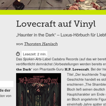
Lovecraft auf Vinyl
„Haunter in the Dark“ – Luxus-Hörbuch für Lieb
von
Thorsten Hanisch
Lesezeit: 2 min.
Das
Spoken-Arts
-Label Cadabra Records (auf das wir berei
veröffentlicht demnächst (Vorbestellungen werden bereits
“ von Phantastik-Guru
. Bei der h
the Dark
H.P. Lovecraft
Titel „Der leuchtende Tr
Geschichte handelt es si
erschienen „The Shambler
Bloch ließ seinen deutlic
de der
Hauptcharakter am Ende st
tion von
an Bloch angelehnte Figu
eineinhalb Jahre später st