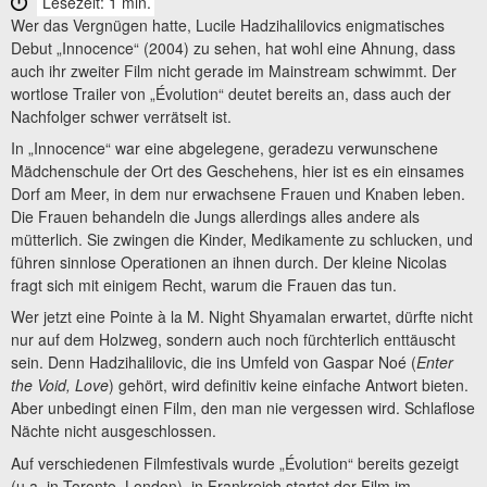
Lesezeit: 1 min.
Wer das Vergnügen hatte, Lucile Hadzihalilovics enigmatisches
Debut „Innocence“ (2004) zu sehen, hat wohl eine Ahnung, dass
auch ihr zweiter Film nicht gerade im Mainstream schwimmt. Der
wortlose Trailer von „Évolution“ deutet bereits an, dass auch der
Nachfolger schwer verrätselt ist.
In „Innocence“ war eine abgelegene, geradezu verwunschene
Mädchenschule der Ort des Geschehens, hier ist es ein einsames
Dorf am Meer, in dem nur erwachsene Frauen und Knaben leben.
Die Frauen behandeln die Jungs allerdings alles andere als
mütterlich. Sie zwingen die Kinder, Medikamente zu schlucken, und
führen sinnlose Operationen an ihnen durch. Der kleine Nicolas
fragt sich mit einigem Recht, warum die Frauen das tun.
Wer jetzt eine Pointe à la M. Night Shyamalan erwartet, dürfte nicht
nur auf dem Holzweg, sondern auch noch fürchterlich enttäuscht
sein. Denn Hadzihalilovic, die ins Umfeld von Gaspar Noé (
Enter
the Void, Love
) gehört, wird definitiv keine einfache Antwort bieten.
Aber unbedingt einen Film, den man nie vergessen wird. Schlaflose
Nächte nicht ausgeschlossen.
Auf verschiedenen Filmfestivals wurde „Évolution“ bereits gezeigt
(u.a. in Toronto, London), in Frankreich startet der Film im