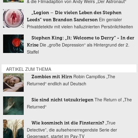
& die Filmadaption von Andy Weirs „Der Astronaut“
„Legion – Die vielen Leben des Stephen
Ein genialer
Leeds“ von Brandon Sanderson
Privatdetektiv mit vielen halluzinierten Persönlichkeiten
Stephen King: „It: Welcome to Derry“ - In der
Die „große Depression“ als Hintergrund der 2.
Krise
Staffel
ARTIKEL ZUM THEMA
Robin Campillos „The
Zombies mit Hirn
Returned“ endlich auf Deutsch
The Return of „The
Sie sind nicht totzukriegen
Returned“
„True
Wie kosmisch ist die Finsternis?
Detective”, die aufsehenerregendste Serie der
Gegenwart, startet im Pay-TV