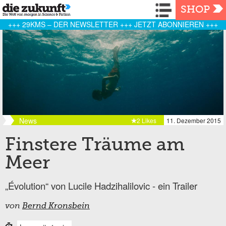
Navigation
SHOP
+++ 29KMS – DER NEWSLETTER +++ JETZT ABONNIEREN +++
News
2 Likes
11. Dezember 2015
Finstere Träume am
Meer
„Évolution“ von Lucile Hadzihalilovic - ein Trailer
von
Bernd Kronsbein