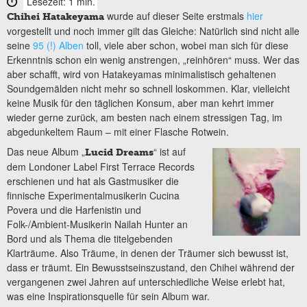
Lesezeit: 1 min.
wurde auf dieser Seite erstmals
hier
Chihei Hatakeyama
vorgestellt und noch immer gilt das Gleiche: Natürlich sind nicht alle
seine
95 (!) Alben
toll, viele aber schon, wobei man sich für diese
Erkenntnis schon ein wenig anstrengen, „reinhören“ muss. Wer das
aber schafft, wird von Hatakeyamas minimalistisch gehaltenen
Soundgemälden nicht mehr so schnell loskommen. Klar, vielleicht
keine Musik für den täglichen Konsum, aber man kehrt immer
wieder gerne zurück, am besten nach einem stressigen Tag, im
abgedunkeltem Raum – mit einer Flasche Rotwein.
Das neue Album „
“ ist auf
Lucid Dreams
dem Londoner Label First Terrace Records
erschienen und hat als Gastmusiker die
finnische Experimentalmusikerin Cucina
Povera und die Harfenistin und
Folk-/Ambient-Musikerin Nailah Hunter an
Bord und als Thema die titelgebenden
Klarträume. Also Träume, in denen der Träumer sich bewusst ist,
dass er träumt. Ein Bewusstseinszustand, den Chihei während der
vergangenen zwei Jahren auf unterschiedliche Weise erlebt hat,
was eine Inspirationsquelle für sein Album war.