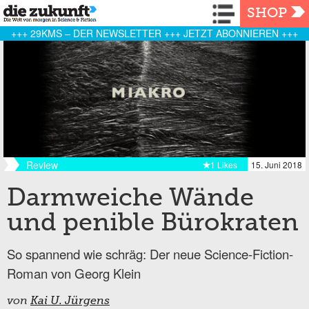
Navigation
SHOP
+++ 29KMS – DER NEWSLETTER +++ JETZT ABONNIEREN +++
Review
1 Likes
15. Juni 2018
Darmweiche Wände
und penible Bürokraten
So spannend wie schräg: Der neue Science-Fiction-
Roman von Georg Klein
von
Kai U. Jürgens