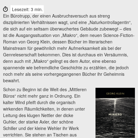
Lesezeit: 3 min.
Ein Bürotrupp, der einen Ausbruchsversuch aus streng
disziplinierten Verhältnissen wagt, und eine „Naturkontrollagentin“,
die sich auf ein seltsam überwuchertes Gebäude zubewegt – dies
ist die Ausgangssituation von „Miakro“, dem neuen Science-Fiction-
Roman von Georg Klein, dessen Bücher im literarischen
Mainstream für gewöhnlich mehr Aufmerksamkeit als bei der
Genreleserschaft bekommen. Dies ist durchaus ein Versäumnis,
denn auch mit „Miakro“ gelingt es dem Autor, eine ebenso
spannende wie befremdliche Geschichte zu erzählen, die jedoch
noch mehr als seine vorhergegangenen Bücher ihr Geheimnis
bewahrt.
Schon zu Beginn ist die Welt des „Mittleren
Büros“ nicht mehr ganz in Ordnung. Ein
kalter Wind pfeift durch die organisch
wirkenden Räumlichkeiten, in denen unter
Leitung des klugen Nettler der dicke
Guhler, der starke Axler, der schöne
Schiller und der kleine Wehler ihr Werk
verrichten. Sie stehen an Tischen aus