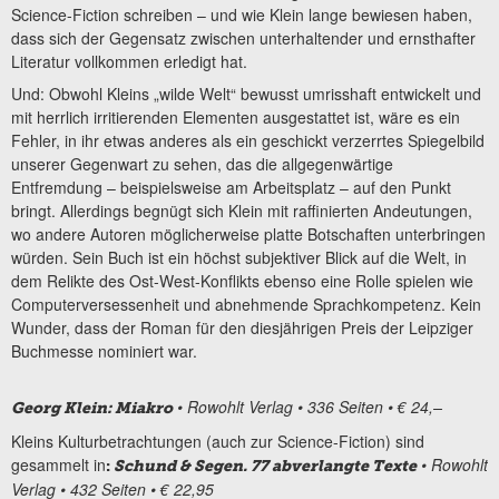
Science-Fiction schreiben – und wie Klein lange bewiesen haben,
dass sich der Gegensatz zwischen unterhaltender und ernsthafter
Literatur vollkommen erledigt hat.
Und: Obwohl Kleins „wilde Welt“ bewusst umrisshaft entwickelt und
mit herrlich irritierenden Elementen ausgestattet ist, wäre es ein
Fehler, in ihr etwas anderes als ein geschickt verzerrtes Spiegelbild
unserer Gegenwart zu sehen, das die allgegenwärtige
Entfremdung – beispielsweise am Arbeitsplatz – auf den Punkt
bringt. Allerdings begnügt sich Klein mit raffinierten Andeutungen,
wo andere Autoren möglicherweise platte Botschaften unterbringen
würden. Sein Buch ist ein höchst subjektiver Blick auf die Welt, in
dem Relikte des Ost-West-Konflikts ebenso eine Rolle spielen wie
Computerversessenheit und abnehmende Sprachkompetenz. Kein
Wunder, dass der Roman für den diesjährigen Preis der Leipziger
Buchmesse nominiert war.
• Rowohlt Verlag • 336 Seiten • € 24,–
Georg Klein: Miakro
Kleins Kulturbetrachtungen (auch zur Science-Fiction) sind
gesammelt in
• Rowohlt
:
Schund & Segen. 77 abverlangte Texte
Verlag • 432 Seiten • € 22,95