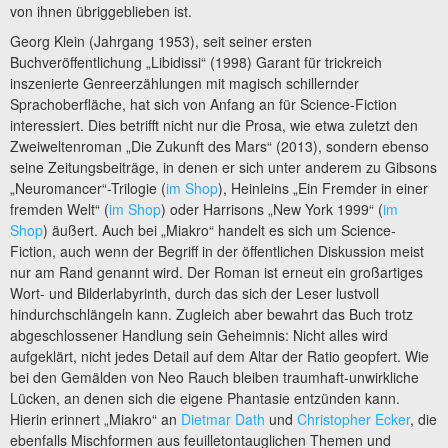
von ihnen übriggeblieben ist.
Georg Klein (Jahrgang 1953), seit seiner ersten
Buchveröffentlichung „Libidissi“ (1998) Garant für trickreich
inszenierte Genreerzählungen mit magisch schillernder
Sprachoberfläche, hat sich von Anfang an für Science-Fiction
interessiert. Dies betrifft nicht nur die Prosa, wie etwa zuletzt den
Zweiweltenroman „Die Zukunft des Mars“ (2013), sondern ebenso
seine Zeitungsbeiträge, in denen er sich unter anderem zu Gibsons
„Neuromancer“-Trilogie (
im Shop
), Heinleins „Ein Fremder in einer
fremden Welt“ (
im Shop
) oder Harrisons „New York 1999“ (
im
Shop
) äußert. Auch bei „Miakro“ handelt es sich um Science-
Fiction, auch wenn der Begriff in der öffentlichen Diskussion meist
nur am Rand genannt wird. Der Roman ist erneut ein großartiges
Wort- und Bilderlabyrinth, durch das sich der Leser lustvoll
hindurchschlängeln kann. Zugleich aber bewahrt das Buch trotz
abgeschlossener Handlung sein Geheimnis: Nicht alles wird
aufgeklärt, nicht jedes Detail auf dem Altar der Ratio geopfert. Wie
bei den Gemälden von Neo Rauch bleiben traumhaft-unwirkliche
Lücken, an denen sich die eigene Phantasie entzünden kann.
Hierin erinnert „Miakro“ an
Dietmar Dath
und
Christopher Ecker
, die
ebenfalls Mischformen aus feuilletontauglichen Themen und