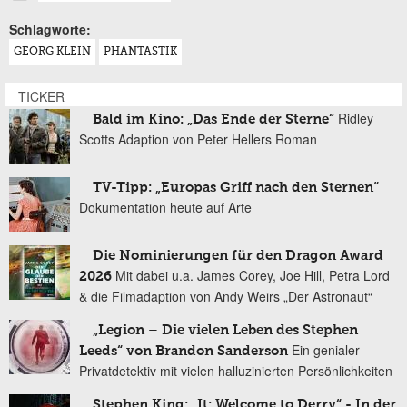
Schlagworte:
GEORG KLEIN
PHANTASTIK
TICKER
Ridley
Bald im Kino: „Das Ende der Sterne“
Scotts Adaption von Peter Hellers Roman
TV-Tipp: „Europas Griff nach den Sternen“
Dokumentation heute auf Arte
Die Nominierungen für den Dragon Award
Mit dabei u.a. James Corey, Joe Hill, Petra Lord
2026
& die Filmadaption von Andy Weirs „Der Astronaut“
„Legion – Die vielen Leben des Stephen
Ein genialer
Leeds“ von Brandon Sanderson
Privatdetektiv mit vielen halluzinierten Persönlichkeiten
Stephen King: „It: Welcome to Derry“ - In der