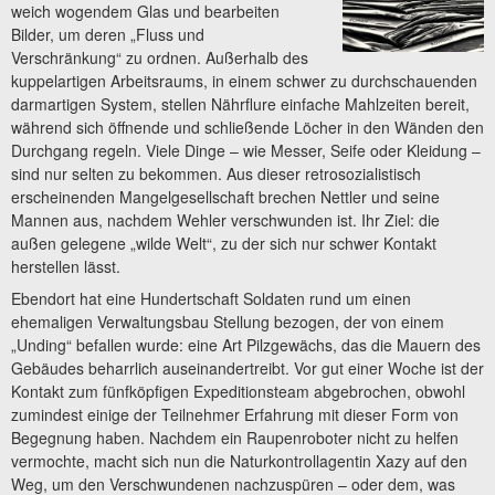
weich wogendem Glas und bearbeiten
Bilder, um deren „Fluss und
Verschränkung“ zu ordnen. Außerhalb des
kuppelartigen Arbeitsraums, in einem schwer zu durchschauenden
darmartigen System, stellen Nährflure einfache Mahlzeiten bereit,
während sich öffnende und schließende Löcher in den Wänden den
Durchgang regeln. Viele Dinge – wie Messer, Seife oder Kleidung –
sind nur selten zu bekommen. Aus dieser retrosozialistisch
erscheinenden Mangelgesellschaft brechen Nettler und seine
Mannen aus, nachdem Wehler verschwunden ist. Ihr Ziel: die
außen gelegene „wilde Welt“, zu der sich nur schwer Kontakt
herstellen lässt.
Ebendort hat eine Hundertschaft Soldaten rund um einen
ehemaligen Verwaltungsbau Stellung bezogen, der von einem
„Unding“ befallen wurde: eine Art Pilzgewächs, das die Mauern des
Gebäudes beharrlich auseinandertreibt. Vor gut einer Woche ist der
Kontakt zum fünfköpfigen Expeditionsteam abgebrochen, obwohl
zumindest einige der Teilnehmer Erfahrung mit dieser Form von
Begegnung haben. Nachdem ein Raupenroboter nicht zu helfen
vermochte, macht sich nun die Naturkontrollagentin Xazy auf den
Weg, um den Verschwundenen nachzuspüren – oder dem, was