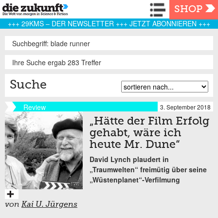
Navigation
SHOP
+++ 29KMS – DER NEWSLETTER +++ JETZT ABONNIEREN +++
Suchbegriff: blade runner
Ihre Suche ergab 283 Treffer
Suche
Review
3. September 2018
„Hätte der Film Erfolg
gehabt, wäre ich
heute Mr. Dune“
David Lynch plaudert in
„Traumwelten“ freimütig über seine
„Wüstenplanet“-Verfilmung
von
Kai U. Jürgens