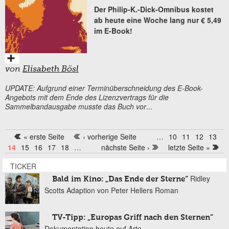
Der Philip-K.-Dick-Omnibus kostet
ab heute eine Woche lang nur € 5,49
im E-Book!
von
Elisabeth Bösl
UPDATE: Aufgrund einer Terminüberschneidung des E-Book-
Angebots mit dem Ende des Lizenzvertrags für die
Sammelbandausgabe musste das Buch vor
...
« erste Seite
‹ vorherige Seite
…
10
11
12
13
Seiten
14
15
16
17
18
…
nächste Seite ›
letzte Seite »
TICKER
Ridley
Bald im Kino: „Das Ende der Sterne“
Scotts Adaption von Peter Hellers Roman
TV-Tipp: „Europas Griff nach den Sternen“
Dokumentation heute auf Arte