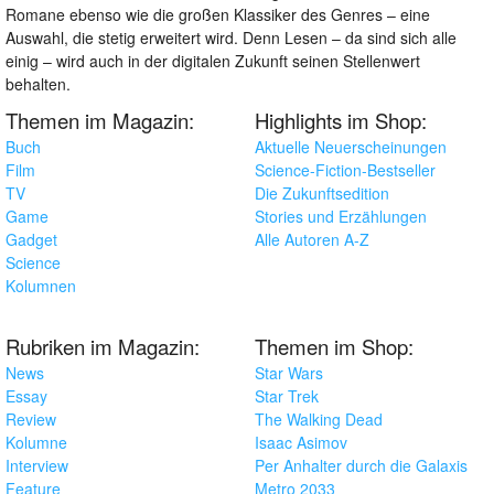
Romane ebenso wie die großen Klassiker des Genres – eine
Auswahl, die stetig erweitert wird. Denn Lesen – da sind sich alle
einig – wird auch in der digitalen Zukunft seinen Stellenwert
behalten.
Themen im Magazin:
Highlights im Shop:
Buch
Aktuelle Neuerscheinungen
Film
Science-Fiction-Bestseller
TV
Die Zukunftsedition
Game
Stories und Erzählungen
Gadget
Alle Autoren A-Z
Science
Kolumnen
Rubriken im Magazin:
Themen im Shop:
News
Star Wars
Essay
Star Trek
Review
The Walking Dead
Kolumne
Isaac Asimov
Interview
Per Anhalter durch die Galaxis
Feature
Metro 2033