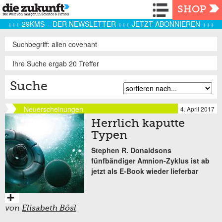
Navigation
SHOP
+++ 29KMS – DER NEWSLETTER +++ JETZT ABONNIEREN +++
Suchbegriff: alien covenant
Ihre Suche ergab 20 Treffer
Suche
Neuerscheinungen
4. April 2017
Herrlich kaputte
Typen
Stephen R. Donaldsons
fünfbändiger Amnion-Zyklus ist ab
jetzt als E-Book wieder lieferbar
von
Elisabeth Bösl