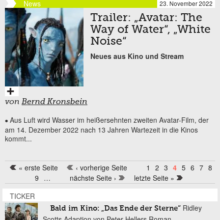
News
23. November 2022
Trailer: „Avatar: The
Way of Water“, „White
Noise“
Neues aus Kino und Stream
von
Bernd Kronsbein
Aus Luft wird Wasser im heißersehnten zweiten Avatar-Film, der
•
am 14. Dezember 2022 nach 13 Jahren Wartezeit in die Kinos
kommt...
« erste Seite
‹ vorherige Seite
1
2
3
4
5
6
7
8
Seiten
9
…
nächste Seite ›
letzte Seite »
TICKER
Ridley
Bald im Kino: „Das Ende der Sterne“
Scotts Adaption von Peter Hellers Roman