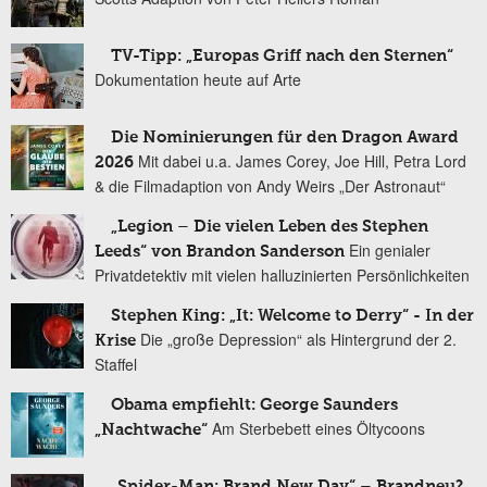
TV-Tipp: „Europas Griff nach den Sternen“
Dokumentation heute auf Arte
Die Nominierungen für den Dragon Award
Mit dabei u.a. James Corey, Joe Hill, Petra Lord
2026
& die Filmadaption von Andy Weirs „Der Astronaut“
„Legion – Die vielen Leben des Stephen
Ein genialer
Leeds“ von Brandon Sanderson
Privatdetektiv mit vielen halluzinierten Persönlichkeiten
Stephen King: „It: Welcome to Derry“ - In der
Die „große Depression“ als Hintergrund der 2.
Krise
Staffel
Obama empfiehlt: George Saunders
Am Sterbebett eines Öltycoons
„Nachtwache“
„Spider-Man: Brand New Day“ – Brandneu?