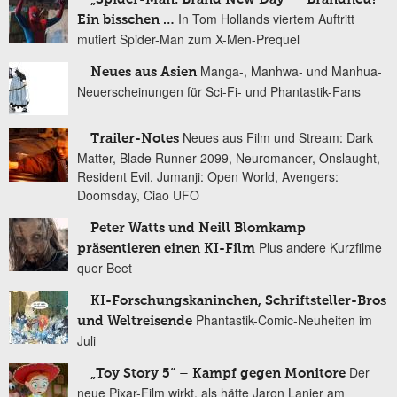
In Tom Hollands viertem Auftritt
Ein bisschen …
mutiert Spider-Man zum X-Men-Prequel
Manga-, Manhwa- und Manhua-
Neues aus Asien
Neuerscheinungen für Sci-Fi- und Phantastik-Fans
Neues aus Film und Stream: Dark
Trailer-Notes
Matter, Blade Runner 2099, Neuromancer, Onslaught,
Resident Evil, Jumanji: Open World, Avengers:
Doomsday, Ciao UFO
Peter Watts und Neill Blomkamp
Plus andere Kurzfilme
präsentieren einen KI-Film
quer Beet
KI-Forschungskaninchen, Schriftsteller-Bros
Phantastik-Comic-Neuheiten im
und Weltreisende
Juli
Der
„Toy Story 5“ – Kampf gegen Monitore
neue Pixar-Film wirkt, als hätte Jaron Lanier am