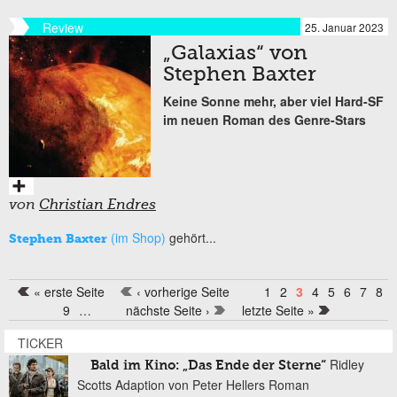
Review
25. Januar 2023
„Galaxias“ von
Stephen Baxter
Keine Sonne mehr, aber viel Hard-SF
im neuen Roman des Genre-Stars
von
Christian Endres
(im Shop)
gehört...
Stephen Baxter
« erste Seite
‹ vorherige Seite
1
2
3
4
5
6
7
8
Seiten
9
…
nächste Seite ›
letzte Seite »
TICKER
Ridley
Bald im Kino: „Das Ende der Sterne“
Scotts Adaption von Peter Hellers Roman