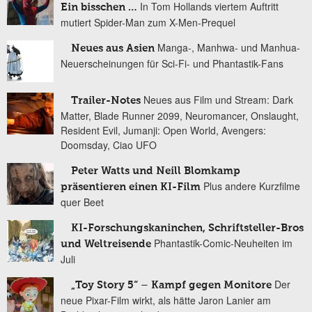
In Tom Hollands viertem Auftritt
Ein bisschen …
mutiert Spider-Man zum X-Men-Prequel
Manga-, Manhwa- und Manhua-
Neues aus Asien
Neuerscheinungen für Sci-Fi- und Phantastik-Fans
Neues aus Film und Stream: Dark
Trailer-Notes
Matter, Blade Runner 2099, Neuromancer, Onslaught,
Resident Evil, Jumanji: Open World, Avengers:
Doomsday, Ciao UFO
Peter Watts und Neill Blomkamp
Plus andere Kurzfilme
präsentieren einen KI-Film
quer Beet
KI-Forschungskaninchen, Schriftsteller-Bros
Phantastik-Comic-Neuheiten im
und Weltreisende
Juli
Der
„Toy Story 5“ – Kampf gegen Monitore
neue Pixar-Film wirkt, als hätte Jaron Lanier am