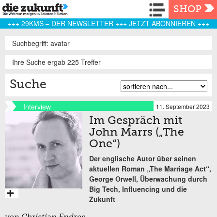
Navigation
SHOP
+++ 29KMS – DER NEWSLETTER +++ JETZT ABONNIEREN +++
Suchbegriff: avatar
Ihre Suche ergab 225 Treffer
Suche
Interview
11. September 2023
Im Gespräch mit
John Marrs („The
One“)
Der englische Autor über seinen
aktuellen Roman „The Marriage Act“,
George Orwell, Überwachung durch
Big Tech, Influencing und die
Zukunft