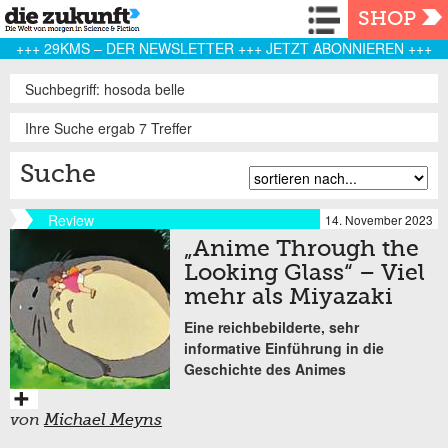
Navigation
SHOP
+++ 29KMS – DER NEWSLETTER +++ JETZT ABONNIEREN +++
Suchbegriff: hosoda belle
Ihre Suche ergab 7 Treffer
Suche
Review
14. November 2023
„Anime Through the
Looking Glass“ – Viel
mehr als Miyazaki
Eine reichbebilderte, sehr
informative Einführung in die
Geschichte des Animes
von
Michael Meyns