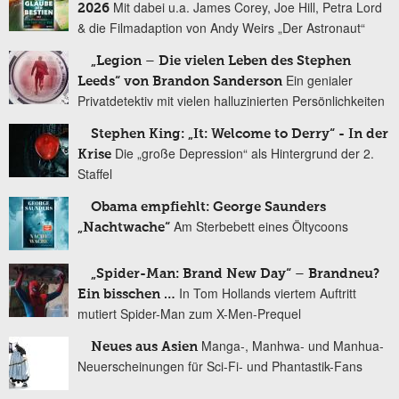
Mit dabei u.a. James Corey, Joe Hill, Petra Lord
2026
& die Filmadaption von Andy Weirs „Der Astronaut“
„Legion – Die vielen Leben des Stephen
Ein genialer
Leeds“ von Brandon Sanderson
Privatdetektiv mit vielen halluzinierten Persönlichkeiten
Stephen King: „It: Welcome to Derry“ - In der
Die „große Depression“ als Hintergrund der 2.
Krise
Staffel
Obama empfiehlt: George Saunders
Am Sterbebett eines Öltycoons
„Nachtwache“
„Spider-Man: Brand New Day“ – Brandneu?
In Tom Hollands viertem Auftritt
Ein bisschen …
mutiert Spider-Man zum X-Men-Prequel
Manga-, Manhwa- und Manhua-
Neues aus Asien
Neuerscheinungen für Sci-Fi- und Phantastik-Fans