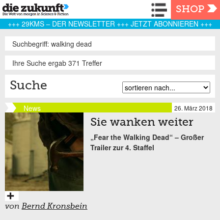
Navigation
SHOP
+++ 29KMS – DER NEWSLETTER +++ JETZT ABONNIEREN +++
Suchbegriff: walking dead
Ihre Suche ergab 371 Treffer
Suche
News
26. März 2018
Sie wanken weiter
„Fear the Walking Dead“ – Großer
Trailer zur 4. Staffel
von
Bernd Kronsbein