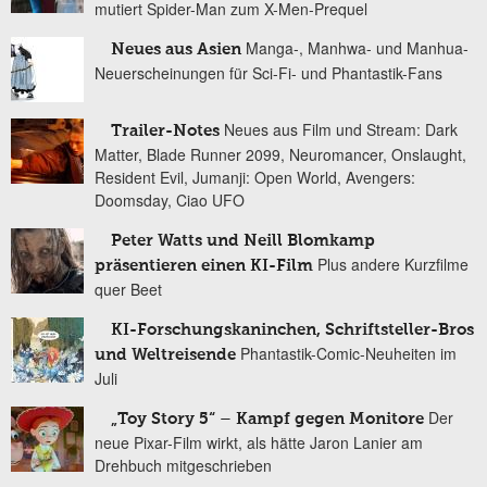
mutiert Spider-Man zum X-Men-Prequel
Manga-, Manhwa- und Manhua-
Neues aus Asien
Neuerscheinungen für Sci-Fi- und Phantastik-Fans
Neues aus Film und Stream: Dark
Trailer-Notes
Matter, Blade Runner 2099, Neuromancer, Onslaught,
Resident Evil, Jumanji: Open World, Avengers:
Doomsday, Ciao UFO
Peter Watts und Neill Blomkamp
Plus andere Kurzfilme
präsentieren einen KI-Film
quer Beet
KI-Forschungskaninchen, Schriftsteller-Bros
Phantastik-Comic-Neuheiten im
und Weltreisende
Juli
Der
„Toy Story 5“ – Kampf gegen Monitore
neue Pixar-Film wirkt, als hätte Jaron Lanier am
Drehbuch mitgeschrieben