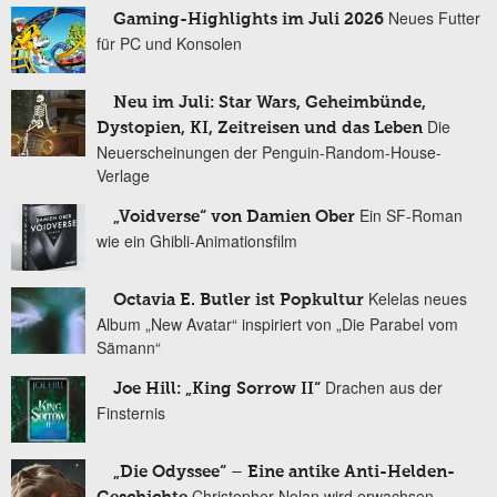
Neues Futter
Gaming-Highlights im Juli 2026
für PC und Konsolen
Neu im Juli: Star Wars, Geheimbünde,
Die
Dystopien, KI, Zeitreisen und das Leben
Neuerscheinungen der Penguin-Random-House-
Verlage
Ein SF-Roman
„Voidverse“ von Damien Ober
wie ein Ghibli-Animationsfilm
Kelelas neues
Octavia E. Butler ist Popkultur
Album „New Avatar“ inspiriert von „Die Parabel vom
Sämann“
Drachen aus der
Joe Hill: „King Sorrow II“
Finsternis
„Die Odyssee“ – Eine antike Anti-Helden-
Christopher Nolan wird erwachsen