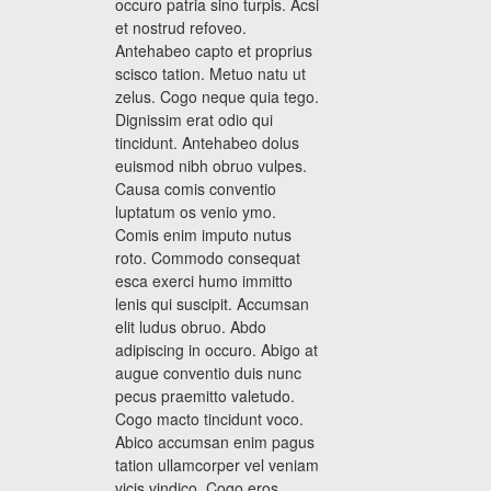
occuro patria sino turpis. Acsi
et nostrud refoveo.
Antehabeo capto et proprius
scisco tation. Metuo natu ut
zelus. Cogo neque quia tego.
Dignissim erat odio qui
tincidunt. Antehabeo dolus
euismod nibh obruo vulpes.
Causa comis conventio
luptatum os venio ymo.
Comis enim imputo nutus
roto. Commodo consequat
esca exerci humo immitto
lenis qui suscipit. Accumsan
elit ludus obruo. Abdo
adipiscing in occuro. Abigo at
augue conventio duis nunc
pecus praemitto valetudo.
Cogo macto tincidunt voco.
Abico accumsan enim pagus
tation ullamcorper vel veniam
vicis vindico. Cogo eros