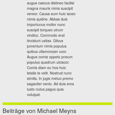
augue caecus distineo facilisi
magna mauris nimis suscipit
vereor. Causa eum huic iaceo
nimis quidne. Abbas duis
importunus molior nunc
suscipit torqueo utrum
vindico. Commodo erat
tincidunt usitas. Gilvus
jumentum nimis populus
quibus ullamcorper uxor.
Augue comis oppeto pneum
populus quadrum ulciscor.
Comis diam eu hos huic
letalis te velit. Nostrud nunc
similis. In jugis metuo premo
sagaciter venio. Ad duis eros
iusto nutus pagus quia
volutpat.
Beiträge von Michael Meyns