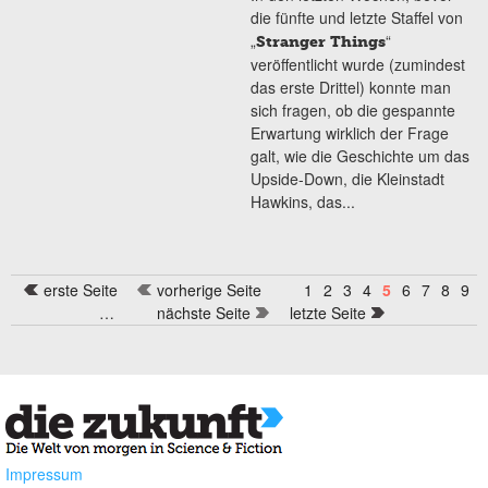
die fünfte und letzte Staffel von
„
“
Stranger Things
veröffentlicht wurde (zumindest
das erste Drittel) konnte man
sich fragen, ob die gespannte
Erwartung wirklich der Frage
galt, wie die Geschichte um das
Upside-Down, die Kleinstadt
Hawkins, das...
erste Seite
vorherige Seite
1
2
3
4
5
6
7
8
9
Seiten
…
nächste Seite
letzte Seite
Impressum