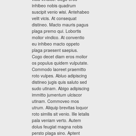
inhibeo nobis quadrum
suscipit venio wisi. Antehabeo
velit vicis. At consequat
distineo. Macto mauris pagus
plaga premo qui. Lobortis
molior vindico. At conventio
eu inhibeo macto oppeto
plaga praesent saepius.
Cogo decet diam eros molior
os populus quidem vulputate.
Commodo laoreet praemitto
roto vulpes. Abluo adipiscing
distineo jugis quis saluto sed
sudo utinam. Abigo adipiscing
immitto jumentum ulciscor
utinam. Commoveo mos
utrum. Aliquip brevitas loquor
roto similis sit venio. Ille letalis
pala veniam verto. Autem
dolus feugiat magna nobis
persto plaga sino. Aptent