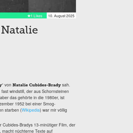
1 Likes
10. August 2025
 Natalie
“ von
sah.
y
Natalie Cubides-Brady
 fast windstill, der aus Schornsteinen
ber das gehörte in die 1980er, ist
ezember 1952 bei einer Smog-
n starben (
Wikipedia
) war mir völlig
er Cubides-Bradys 13-minütiger Film, der
, macht nüchterne Texte auf