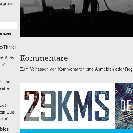
ergrund
 muss
-Thriller
Andy
Kommentare
en
tan“
Zum Verfassen von Kommentaren bitte
Anmelden oder Regis
Of The
letter
Ein
ps
xin Lius
Erde“
bies!