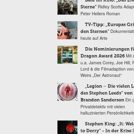
Bald im Kino: „Das En
Ridley Scotts Adap
Sterne“
Peter Hellers Roman
TV-Tipp: „Europas Gri
Dokumentat
den Sternen“
heute auf Arte
Die Nominierungen f
Mit 
Dragon Award 2026
u.a. James Corey, Joe Hill, 
Lord & die Filmadaption vo
Weirs „Der Astronaut“
„Legion – Die vielen 
des Stephen Leeds“ von
Ein 
Brandon Sanderson
Privatdetektiv mit vielen
halluzinierten Persönlichkei
Stephen King: „It: We
to Derry“ - In der Krise