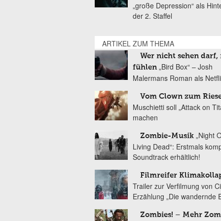
„große Depression“ als Hint
der 2. Staffel
ARTIKEL ZUM THEMA
Wer nicht sehen darf,
„Bird Box“ – Josh
fühlen
Malermans Roman als Netflix
Vom Clown zum Ries
Muschietti soll „Attack on Ti
machen
„Night 
Zombie-Musik
Living Dead“: Erstmals komp
Soundtrack erhältlich!
Filmreifer Klimakolla
Trailer zur Verfilmung von Ci
Erzählung „Die wandernde 
Zombies! – Mehr Zom