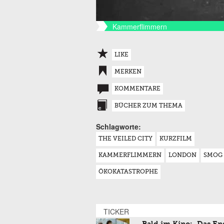
Kammerflimmern
LIKE
MERKEN
KOMMENTARE
BÜCHER ZUM THEMA
Schlagworte:
THE VEILED CITY
KURZFILM
KAMMERFLIMMERN
LONDON
SMOG
ÖKOKATASTROPHE
TICKER