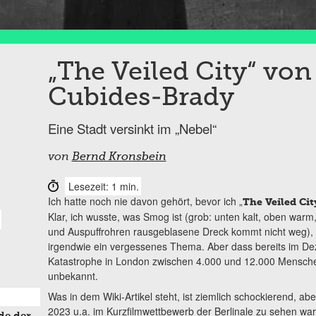
„The Veiled City“ von
Cubides-Brady
Eine Stadt versinkt im „Nebel“
von
Bernd Kronsbein
Lesezeit: 1 min.
Ich hatte noch nie davon gehört, bevor ich „
The Veiled Cit
Klar, ich wusste, was Smog ist (grob: unten kalt, oben warm,
und Auspuffrohren rausgeblasene Dreck kommt nicht weg), a
irgendwie ein vergessenes Thema. Aber dass bereits im D
Katastrophe in London zwischen 4.000 und 12.000 Mensche
unbekannt.
Was in dem Wiki-Artikel steht, ist ziemlich schockierend, ab
2023 u.a. im Kurzfilmwettbewerb der Berlinale zu sehen war