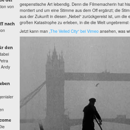
de der
gespenstische Art lebendig. Denn die Filmemacherin hat h
tion von
montiert und um eine Stimme aus dem Off ergänzt; die Stim
aus der Zukunft in diesen „Nebel“ zurückgereist ist, um di
großen Katastrophe zu erleben, in die die Welt ungebremst g
ff nach
ion
Jetzt kann man
„The Veiled City“ bei Vimeo
ansehen, was wir
ür den
dabei
Petra
n Andy
Leben
genialer
ten
lcome
Die