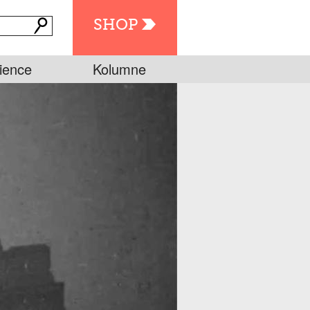
SHOP
ience
Kolumne