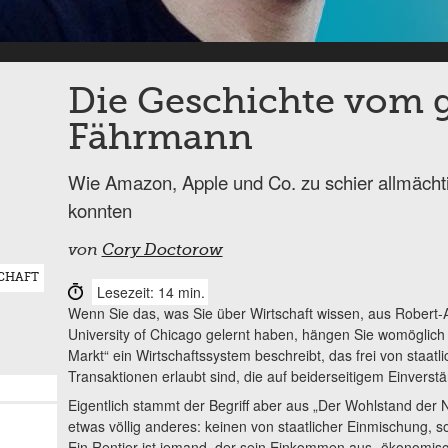
Die Geschichte vom 
Fährmann
Wie Amazon, Apple und Co. zu schier allmäch
konnten
von
Cory Doctorow
CHAFT
Lesezeit: 14 min.
Wenn Sie das, was Sie über Wirtschaft wissen, aus Robert
University of Chicago gelernt haben, hängen Sie womöglich 
Markt“ ein Wirtschaftssystem beschreibt, das frei von staatl
Transaktionen erlaubt sind, die auf beiderseitigem Einverst
Eigentlich stammt der Begriff aber aus „Der Wohlstand der
etwas völlig anderes: keinen von staatlicher Einmischung, s
Ein Rentier ist jemand, der sein Einkommen aus „ökonomisch