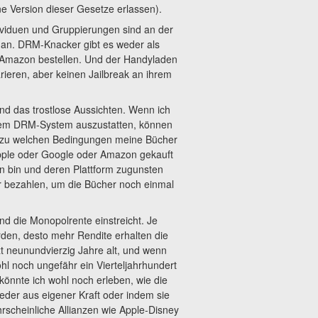
e Version dieser Gesetze erlassen).
dividuen und Gruppierungen sind an der
 an. DRM-Knacker gibt es weder als
 Amazon bestellen. Und der Handyladen
rieren, aber keinen Jailbreak an ihrem
nd das trostlose Aussichten. Wenn ich
inem DRM-System auszustatten, können
nd zu welchen Bedingungen meine Bücher
Apple oder Google oder Amazon gekauft
n bin und deren Plattform zugunsten
r bezahlen, um die Bücher noch einmal
nd die Monopolrente einstreicht. Je
en, desto mehr Rendite erhalten die
zt neunundvierzig Jahre alt, und wenn
 noch ungefähr ein Vierteljahrhundert
önnte ich wohl noch erleben, wie die
der aus eigener Kraft oder indem sie
rscheinliche Allianzen wie Apple-Disney