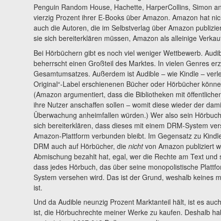
Penguin Random House, Hachette, HarperCollins, Simon an
vierzig Prozent ihrer E-Books über Amazon. Amazon hat nich
auch die Autoren, die im Selbstverlag über Amazon publizie
sie sich bereiterklären müssen, Amazon als alleinige Verkau
Bei Hörbüchern gibt es noch viel weniger Wettbewerb. Aud
beherrscht einen Großteil des Marktes. In vielen Genres erz
Gesamtumsatzes. Außerdem ist Audible – wie Kindle – verle
Original“-Label erschienenen Bücher oder Hörbücher können
(Amazon argumentiert, dass die Bibliotheken mit öffentliche
ihre Nutzer anschaffen sollen – womit diese wieder der dam
Überwachung anheimfallen würden.) Wer also sein Hörbuch 
sich bereiterklären, dass dieses mit einem DRM-System vers
Amazon-Plattform verbunden bleibt. Im Gegensatz zu Kindle 
DRM auch auf Hörbücher, die
nicht
von Amazon publiziert w
Abmischung bezahlt hat, egal, wer die Rechte am Text und
dass jedes Hörbuch, das über seine monopolistische Plattf
System versehen wird. Das ist der Grund, weshalb keines me
ist.
Und da Audible neunzig Prozent Marktanteil hält, ist es auc
ist, die Hörbuchrechte meiner Werke zu kaufen. Deshalb ha