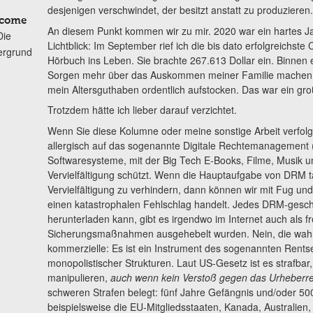
desjenigen verschwindet, der besitzt anstatt zu produzieren.
lcome
An diesem Punkt kommen wir zu mir. 2020 war ein hartes Ja
Die
Lichtblick: Im September rief ich die bis dato erfolgreichs
ergrund
Hörbuch ins Leben. Sie brachte 267.613 Dollar ein. Binnen 
Sorgen mehr über das Auskommen meiner Familie machen, 
mein Altersguthaben ordentlich aufstocken. Das war ein gro
Trotzdem hätte ich lieber darauf verzichtet.
Wenn Sie diese Kolumne oder meine sonstige Arbeit verfolg
allergisch auf das sogenannte Digitale Rechtemanagement 
Softwaresysteme, mit der Big Tech E-Books, Filme, Musik un
Vervielfältigung schützt. Wenn die Hauptaufgabe von DRM ta
Vervielfältigung zu verhindern, dann können wir mit Fug un
einen katastrophalen Fehlschlag handelt. Jedes DRM-gesc
herunterladen kann, gibt es irgendwo im Internet auch als frei
Sicherungsmaßnahmen ausgehebelt wurden. Nein, die wahr
kommerzielle: Es ist ein Instrument des sogenannten Rentsee
monopolistischer Strukturen. Laut US-Gesetz ist es strafba
manipulieren,
auch wenn kein Verstoß gegen das Urheberrec
schweren Strafen belegt: fünf Jahre Gefängnis und/oder 500
beispielsweise die EU-Mitgliedsstaaten, Kanada, Australie