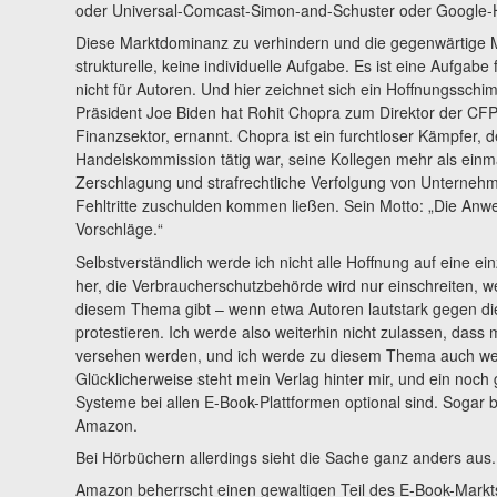
oder Universal-Comcast-Simon-and-Schuster oder Google-H
Diese Marktdominanz zu verhindern und die gegenwärtige M
strukturelle, keine individuelle Aufgabe. Es ist eine Aufgab
nicht für Autoren. Und hier zeichnet sich ein Hoffnungssch
Präsident Joe Biden hat Rohit Chopra zum Direktor der CF
Finanzsektor, ernannt. Chopra ist ein furchtloser Kämpfer, d
Handelskommission tätig war, seine Kollegen mehr als einmal
Zerschlagung und strafrechtliche Verfolgung von Unternehme
Fehltritte zuschulden kommen ließen. Sein Motto: „Die Anwe
Vorschläge.“
Selbstverständlich werde ich nicht alle Hoffnung auf eine ei
her, die Verbraucherschutzbehörde wird nur einschreiten, we
diesem Thema gibt – wenn etwa Autoren lautstark gegen d
protestieren. Ich werde also weiterhin nicht zulassen, da
versehen werden, und ich werde zu diesem Thema auch wei
Glücklicherweise steht mein Verlag hinter mir, und ein noch
Systeme bei allen E-Book-Plattformen optional sind. Sogar 
Amazon.
Bei Hörbüchern allerdings sieht die Sache ganz anders aus.
Amazon beherrscht einen gewaltigen Teil des E-Book-Markts.