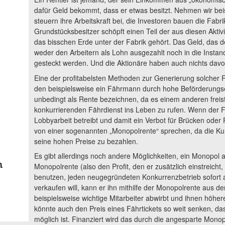
dafür Geld bekommt, dass er etwas besitzt. Nehmen wir beis
steuern ihre Arbeitskraft bei, die Investoren bauen die Fabr
Grundstücksbesitzer schöpft einen Teil der aus diesen Aktiv
das bisschen Erde unter der Fabrik gehört. Das Geld, das 
weder den Arbeitern als Lohn ausgezahlt noch in die Insta
gesteckt werden. Und die Aktionäre haben auch nichts davo
Eine der profitabelsten Methoden zur Generierung solcher 
den beispielsweise ein Fährmann durch hohe Beförderungsen
unbedingt als Rente bezeichnen, da es einem anderen freis
konkurrierenden Fährdienst ins Leben zu rufen. Wenn der 
Lobbyarbeit betreibt und damit ein Verbot für Brücken ode
von einer sogenannten „Monopolrente“ sprechen, da die Ku
seine hohen Preise zu bezahlen.
Es gibt allerdings noch andere Möglichkeiten, ein Monopo
n
Monopolrente (also den Profit, den er zusätzlich einstreicht
benutzen, jeden neugegründeten Konkurrenzbetrieb sofort 
verkaufen will, kann er ihn mithilfe der Monopolrente aus 
beispielsweise wichtige Mitarbeiter abwirbt und ihnen höher
könnte auch den Preis eines Fährtickets so weit senken, das
möglich ist. Finanziert wird das durch die angesparte Monop