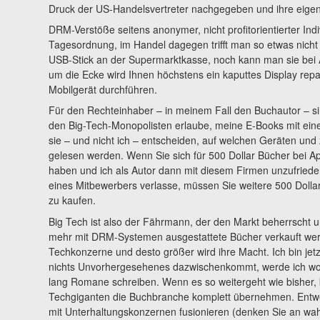
Druck der US-Handelsvertreter nachgegeben und ihre eigen
DRM-Verstöße seitens anonymer, nicht profitorientierter In
Tagesordnung, im Handel dagegen trifft man so etwas nicht
USB-Stick an der Supermarktkasse, noch kann man sie bei
um die Ecke wird Ihnen höchstens ein kaputtes Display repa
Mobilgerät durchführen.
Für den Rechteinhaber – in meinem Fall den Buchautor – si
den Big-Tech-Monopolisten erlaube, meine E-Books mit e
sie – und nicht ich – entscheiden, auf welchen Geräten u
gelesen werden. Wenn Sie sich für 500 Dollar Bücher bei 
haben und ich als Autor dann mit diesem Firmen unzufriede
eines Mitbewerbers verlasse, müssen Sie weitere 500 Dolla
zu kaufen.
Big Tech ist also der Fährmann, der den Markt beherrscht u
mehr mit DRM-Systemen ausgestattete Bücher verkauft werd
Techkonzerne und desto größer wird ihre Macht. Ich bin jet
nichts Unvorhergesehenes dazwischenkommt, werde ich wohl
lang Romane schreiben. Wenn es so weitergeht wie bisher, k
Techgiganten die Buchbranche komplett übernehmen. Entwe
mit Unterhaltungskonzernen fusionieren (denken Sie an wah