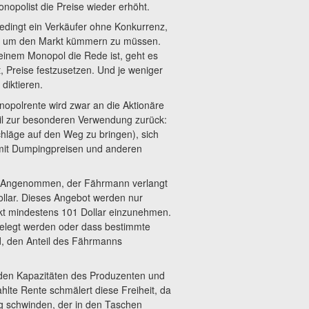
nopolist die Preise wieder erhöht.
bedingt ein Verkäufer ohne Konkurrenz,
ich um den Markt kümmern zu müssen.
einem Monopol die Rede ist, geht es
 Preise festzusetzen. Und je weniger
 diktieren.
nopolrente wird zwar an die Aktionäre
eil zur besonderen Verwendung zurück:
chläge auf den Weg zu bringen), sich
 mit Dumpingpreisen und anderen
ft. Angenommen, der Fährmann verlangt
llar. Dieses Angebot werden nur
kt mindestens 101 Dollar einzunehmen.
gelegt werden oder dass bestimmte
nd, den Anteil des Fährmanns
 den Kapazitäten des Produzenten und
te Rente schmälert diese Freiheit, da
g schwinden, der in den Taschen