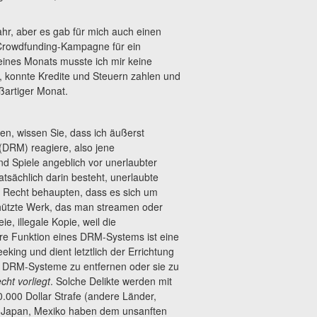
hr, aber es gab für mich auch einen
te Crowdfunding-Kampagne für ein
eines Monats musste ich mir keine
konnte Kredite und Steuern zahlen und
ßartiger Monat.
en, wissen Sie, dass ich äußerst
(DRM) reagiere, also jene
d Spiele angeblich vor unerlaubter
tsächlich darin besteht, unerlaubte
d Recht behaupten, dass es sich um
hützte Werk, das man streamen oder
e, illegale Kopie, weil die
e Funktion eines DRM-Systems ist eine
king und dient letztlich der Errichtung
r, DRM-Systeme zu entfernen oder sie zu
ht vorliegt
. Solche Delikte werden mit
.000 Dollar Strafe (andere Länder,
n, Japan, Mexiko haben dem unsanften