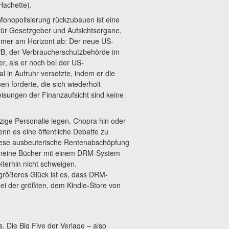
achette).
onopolisierung rückzubauen ist eine
e für Gesetzgeber und Aufsichtsorgane,
immer am Horizont ab: Der neue US-
PB, der Verbraucherschutzbehörde im
er, als er noch bei der US-
 in Aufruhr versetzte, indem er die
n forderte, die sich wiederholt
isungen der Finanzaufsicht sind keine
nzige Personalie legen. Chopra hin oder
nn es eine öffentliche Debatte zu
iese ausbeuterische Rentenabschöpfung
ss meine Bücher mit einem DRM-System
terhin nicht schweigen.
 größeres Glück ist es, dass DRM-
bei der größten, dem Kindle-Store von
 Die Big Five der Verlage – also