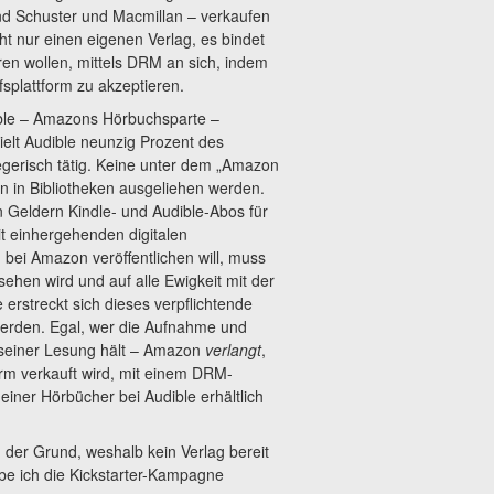
d Schuster und Macmillan – verkaufen
t nur einen eigenen Verlag, es bindet
ren wollen, mittels DRM an sich, indem
fsplattform zu akzeptieren.
ible – Amazons Hörbuchsparte –
ielt Audible neunzig Prozent des
gerisch tätig. Keine unter dem „Amazon
 in Bibliotheken ausgeliehen werden.
n Geldern Kindle- und Audible-Abos für
it einhergehenden digitalen
bei Amazon veröffentlichen will, muss
ehen wird und auf alle Ewigkeit mit der
erstreckt sich dieses verpflichtende
erden. Egal, wer die Aufnahme und
 seiner Lesung hält – Amazon
verlangt
,
orm verkauft wird, mit einem DRM-
iner Hörbücher bei Audible erhältlich
h der Grund, weshalb kein Verlag bereit
be ich die Kickstarter-Kampagne