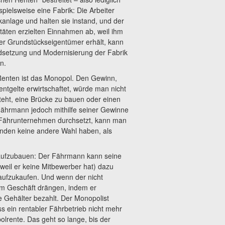
pielsweise eine Fabrik: Die Arbeiter
ikanlage und halten sie instand, und der
itäten erzielten Einnahmen ab, weil ihm
der Grundstückseigentümer erhält, kann
ndsetzung und Modernisierung der Fabrik
n.
Renten ist das Monopol. Den Gewinn,
tgelte erwirtschaftet, würde man nicht
teht, eine Brücke zu bauen oder einen
Fährmann jedoch mithilfe seiner Gewinne
r Fährunternehmen durchsetzt, kann man
nden keine andere Wahl haben, als
l aufzubauen: Der Fährmann kann seine
, weil er keine Mitbewerber hat) dazu
aufzukaufen. Und wenn der nicht
dem Geschäft drängen, indem er
e Gehälter bezahlt. Der Monopolist
s ein rentabler Fährbetrieb nicht mehr
olrente. Das geht so lange, bis der