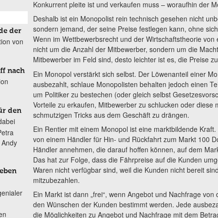
Konkurrent pleite ist und verkaufen muss – woraufhin der Mo
Deshalb ist ein Monopolist rein technisch gesehen nicht un
sondern jemand, der seine Preise festlegen kann, ohne s
de der
Wenn im Wettbewerbsrecht und der Wirtschaftstheorie von 
tion von
nicht um die Anzahl der Mitbewerber, sondern um die Macht,
Mitbewerber im Feld sind, desto leichter ist es, die Preise zu
ff nach
Ein Monopol verstärkt sich selbst. Der Löwenanteil einer Mo
ion
ausbezahlt, schlaue Monopolisten behalten jedoch einen T
um Politiker zu bestechen (oder gleich selbst Gesetzesvors
Vorteile zu erkaufen, Mitbewerber zu schlucken oder diese
ür den
schmutzigen Tricks aus dem Geschäft zu drängen.
dabei
Ein Rentier mit einem Monopol ist eine marktbildende Kra
Petra
von einem Händler für Hin- und Rückfahrt zum Markt 100 Do
n Andy
Händler annehmen, die darauf hoffen können, auf dem Mar
Das hat zur Folge, dass die Fährpreise auf die Kunden um
Waren nicht verfügbar sind, weil die Kunden nicht bereit si
Leben
mitzubezahlen.
genialer
Ein Markt ist dann „frei“, wenn Angebot und Nachfrage von
den Wünschen der Kunden bestimmt werden. Jede ausbezahl
ten
die Möglichkeiten zu Angebot und Nachfrage mit dem Betra