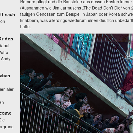
Romero pflegt und die Bausteine aus dessen Kasten imme
(Ausnahmen wie Jim Jarmuschs „The Dead Don’t Die“ von 20
fauligen Genossen zum Beispiel in Japan oder Korea schwe
ff nach
knabbern, was allerdings wiederum einen deutlich unbedar
ion
hatte.
ür den
dabei
Petra
n Andy
Leben
genialer
ten
lcome
Die
ergrund