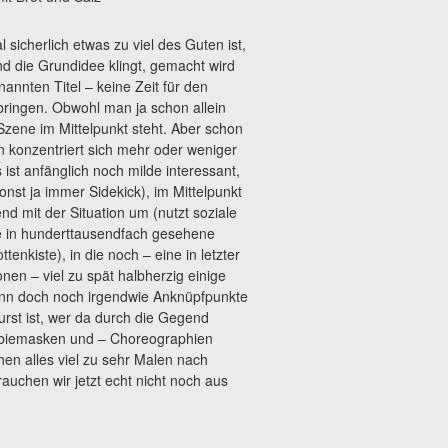
cherlich etwas zu viel des Guten ist,
nd die Grundidee klingt, gemacht wird
annten Titel – keine Zeit für den
ringen. Obwohl man ja schon allein
r Szene im Mittelpunkt steht. Aber schon
n konzentriert sich mehr oder weniger
s ist anfänglich noch milde interessant,
nst ja immer Sidekick), im Mittelpunkt
d mit der Situation um (nutzt soziale
le in hunderttausendfach gesehene
enkiste), in die noch – eine in letzter
nen – viel zu spät halbherzig einige
nn doch noch irgendwie Anknüpfpunkte
urst ist, wer da durch die Gegend
ombiemasken und – Choreographien
hen alles viel zu sehr Malen nach
uchen wir jetzt echt nicht noch aus