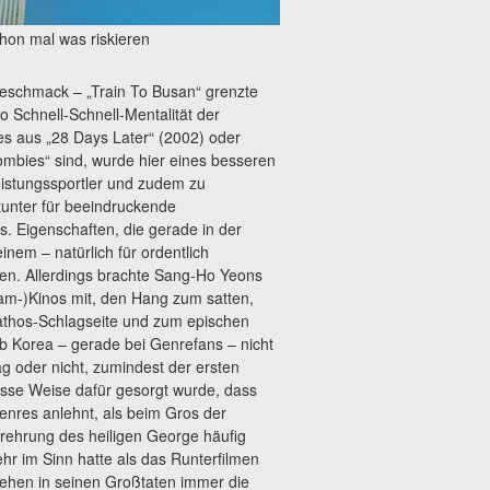
hon mal was riskieren
Geschmack – „Train To Busan“ grenzte
so Schnell-Schnell-Mentalität der
es aus „28 Days Later“ (2002) oder
ombies“ sind, wurde hier eines besseren
eistungssportler und zudem zu
unter für beeindruckende
s. Eigenschaften, die gerade in der
inem – natürlich für ordentlich
gen. Allerdings brachte Sang-Ho Yeons
am-)Kinos mit, den Hang zum satten,
Pathos-Schlagseite und zum epischen
 Korea – gerade bei Genrefans – nicht
g oder nicht, zumindest der ersten
se Weise dafür gesorgt wurde, dass
nres anlehnt, als beim Gros der
rehrung des heiligen George häufig
hr im Sinn hatte als das Runterfilmen
ehen in seinen Großtaten immer die