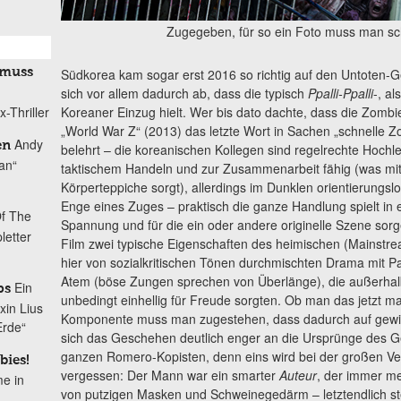
Zugegeben, für so ein Foto muss man sc
 muss
Südkorea kam sogar erst 2016 so richtig auf den Untoten-
sich vor allem dadurch ab, dass die typisch
Ppalli-Ppalli
-, al
-Thriller
Koreaner Einzug hielt. Wer bis dato dachte, dass die Zombi
„World War Z“ (2013) das letzte Wort in Sachen „schnelle Z
Andy
en
belehrt – die koreanischen Kollegen sind regelrechte Hochl
tan“
taktischem Handeln und zur Zusammenarbeit fähig (was mit
Körperteppiche sorgt), allerdings im Dunklen orientierungslo
Enge eines Zuges – praktisch die ganze Handlung spielt in e
Of The
Spannung und für die ein oder andere originelle Szene sor
letter
Film zwei typische Eigenschaften des heimischen (Mainstre
hier von sozialkritischen Tönen durchmischten Drama mit 
Atem (böse Zungen sprechen von Überlänge), die außerhalb
Ein
ps
unbedingt einhellig für Freude sorgten. Ob man das jetzt ma
xin Lius
Komponente muss man zugestehen, dass dadurch auf gewis
Erde“
sich das Geschehen deutlich enger an die Ursprünge des Ge
ganzen Romero-Kopisten, denn eins wird bei der großen Ve
bies!
vergessen: Der Mann war ein smarter
Auteur
, der immer me
me in
von putzigen Masken und Schweinegedärm – letztendlich st