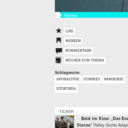
Review
LIKE
MERKEN
KOMMENTARE
BÜCHER ZUM THEMA
Schlagworte:
APOKALYPSE
ZOMBIES
PANDEMIE
SÜDKOREA
TICKER
Bald im Kino: „Das En
Ridley Scotts Adap
Sterne“