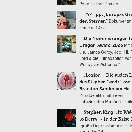
Peter Hellers Roman
TV-Tipp: „Europas Gri
Dokumentat
den Sternen“
heute auf Arte
Die Nominierungen f
Mit 
Dragon Award 2026
u.a. James Corey, Joe Hill, 
Lord & die Filmadaption vo
Weirs „Der Astronaut“
„Legion – Die vielen 
des Stephen Leeds“ von
Ein 
Brandon Sanderson
Privatdetektiv mit vielen
halluzinierten Persönlichkei
Stephen King: „It: We
to Derry“ - In der Krise
„große Depression“ als Hint
der 2. Staffel