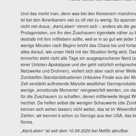
Und das merkt man, denn was bei den Koreanern manchmal si
ist bei den Amerikanern viel zu oft viel zu wenig: So spanne
nicht viel draus: „#amLeben“ nimmt sich – anders als die gen
Protagonisten, um ihn den Zuschauern irgendwie näher zu b
deshalb mit ihm mitfiebern sollte, weil er in so gut wie jede
wenige Minuten nach Beginn bricht das Chaos los und forta
alles darauf, wie unser Held mit der Situation fertig wird. Da
immerhin steht nicht alle Tage ein ausgesprochener Nerd (so
einer Untoten-Apokalypse und der geht natürlich entsprechen
Netzwerke und Drohnen), verliert sich aber nach einer Wei
Zombiefilm-Standardsituationen (inklusive Finale aus der Mott
Zeit verstärkt auftretende Marotte westlicher Genreproduktio
wenige „emotionale Momente“ reingewürfelt werden, um da
für die Zuschauern zu schaffen, denen mittlerweile längst W
hechtet. Da helfen selbst die wenigen Schauwerte (die Z
können sich sehen lassen) nicht weiter, das ist im Wesentlic
Zahlen, wir kennen’s schon zu Genüge aus den USA, das bra
Korea.
„#amLeben“ ist seit dem 10.09.2020 bei Netflix abrufbar.