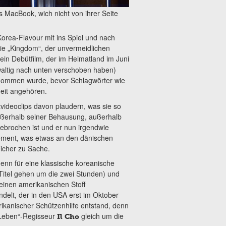
as MacBook, wich nicht von ihrer Seite
Korea-Flavour mit ins Spiel und nach
rie „Kingdom“, der unvermeidlichen
 ein Debütfilm, der im Heimatland im Juni
waltig nach unten verschoben haben)
enommen wurde, bevor Schlagwörter wie
eit angehören.
tvideoclips davon plaudern, was sie so
ußerhalb seiner Behausung, außerhalb
ebrochen ist und er nun irgendwie
ement, was etwas an den dänischen
reicher zu Sache.
denn für eine klassische koreanische
 Titel gehen um die zwei Stunden) und
 einen amerikanischen Stoff
delt, der in den USA erst im Oktober
erikanischer Schützenhilfe entstand, denn
mLeben“-Regisseur
gleich um die
Il Cho