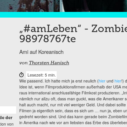
„#amLeben“ - Zombie
98978767te
Ami auf Koreanisch
von
Thorsten Hanisch
Lesezeit: 5 min.
Wie passend. Ich hatte mich ja erst neulich (
hier
und
hier
!) 
Idee ist, wenn Filmproduktionsfirmen außerhalb der USA me
raus international anschlussfähige Filmkost produzieren. „In
nämlich nur allzu oft, dass man guckt, was die Amerikane
halt auch macht, nur mit viel weniger Geld. Und dabei soll
Filmen ja eigentlich sein, dass es sich um … nun ja, eben u
gedreht worden sind. Und das kann gerade beim Zombiefilm
de der
in Amerika nach wie vor am liebsten das Erbe des überle
tion von