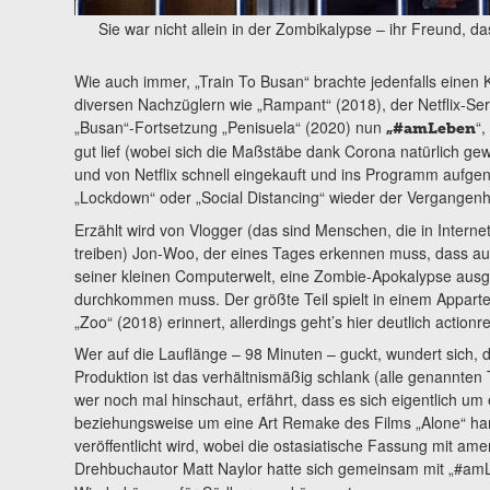
Sie war nicht allein in der Zombikalypse – ihr Freund, d
Wie auch immer, „Train To Busan“ brachte jedenfalls einen 
diversen Nachzüglern wie „Rampant“ (2018), der Netflix-Se
„Busan“-Fortsetzung „Penisuela“ (2020) nun
“,
„#amLeben
gut lief (wobei sich die Maßstäbe dank Corona natürlich ge
und von Netflix schnell eingekauft und ins Programm aufg
„Lockdown“ oder „Social Distancing“ wieder der Vergangenh
Erzählt wird von Vlogger (das sind Menschen, die in Interne
treiben) Jon-Woo, der eines Tages erkennen muss, dass a
seiner kleinen Computerwelt, eine Zombie-Apokalypse ausg
durchkommen muss. Der größte Teil spielt in einem Appart
„Zoo“ (2018) erinnert, allerdings geht’s hier deutlich action
Wer auf die Lauflänge – 98 Minuten – guckt, wundert sich, 
Produktion ist das verhältnismäßig schlank (alle genannten
wer noch mal hinschaut, erfährt, dass es sich eigentlich um
beziehungsweise um eine Art Remake des Films „Alone“ han
veröffentlicht wird, wobei die ostasiatische Fassung mit am
Drehbuchautor Matt Naylor hatte sich gemeinsam mit „#a