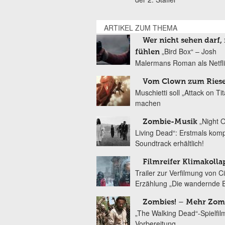
ARTIKEL ZUM THEMA
Wer nicht sehen darf,
„Bird Box“ – Josh
fühlen
Malermans Roman als Netflix
Vom Clown zum Ries
Muschietti soll „Attack on Ti
machen
„Night 
Zombie-Musik
Living Dead“: Erstmals komp
Soundtrack erhältlich!
Filmreifer Klimakolla
Trailer zur Verfilmung von Ci
Erzählung „Die wandernde 
Zombies! – Mehr Zom
„The Walking Dead“-Spielfil
Vorbereitung