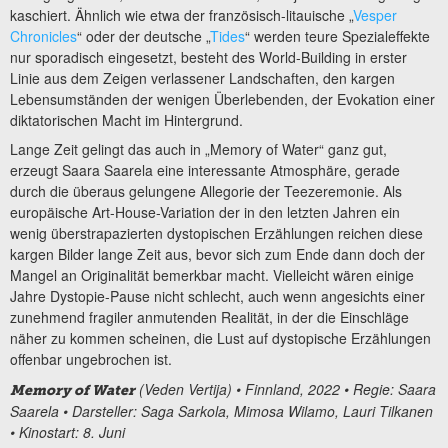
kaschiert. Ähnlich wie etwa der französisch-litauische „
Vesper
Chronicles
“ oder der deutsche „
Tides
“ werden teure Spezialeffekte
nur sporadisch eingesetzt, besteht des World-Building in erster
Linie aus dem Zeigen verlassener Landschaften, den kargen
Lebensumständen der wenigen Überlebenden, der Evokation einer
diktatorischen Macht im Hintergrund.
Lange Zeit gelingt das auch in „Memory of Water“ ganz gut,
erzeugt Saara Saarela eine interessante Atmosphäre, gerade
durch die überaus gelungene Allegorie der Teezeremonie. Als
europäische Art-House-Variation der in den letzten Jahren ein
wenig überstrapazierten dystopischen Erzählungen reichen diese
kargen Bilder lange Zeit aus, bevor sich zum Ende dann doch der
Mangel an Originalität bemerkbar macht. Vielleicht wären einige
Jahre Dystopie-Pause nicht schlecht, auch wenn angesichts einer
zunehmend fragiler anmutenden Realität, in der die Einschläge
näher zu kommen scheinen, die Lust auf dystopische Erzählungen
offenbar ungebrochen ist.
(Veden Vertija) • Finnland, 2022 • Regie: Saara
Memory of Water
Saarela • Darsteller: Saga Sarkola, Mimosa Wilamo, Lauri Tilkanen
• Kinostart: 8. Juni