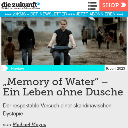
Navigation
SHOP
+++ 29KMS – DER NEWSLETTER +++ JETZT ABONNIEREN +++
Review
9. Juni 2023
„Memory of Water“ –
Ein Leben ohne Dusche
Der respektable Versuch einer skandinavischen
Dystopie
von
Michael Meyns