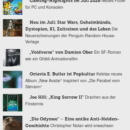
Neues Futter
Gaming-Highlights im Juli 2026
für PC und Konsolen
Neu im Juli: Star Wars, Geheimbünde,
Die
Dystopien, KI, Zeitreisen und das Leben
Neuerscheinungen der Penguin-Random-House-
Verlage
Ein SF-Roman
„Voidverse“ von Damien Ober
wie ein Ghibli-Animationsfilm
Kelelas neues
Octavia E. Butler ist Popkultur
Album „New Avatar“ inspiriert von „Die Parabel vom
Sämann“
Drachen aus der
Joe Hill: „King Sorrow II“
Finsternis
„Die Odyssee“ – Eine antike Anti-Helden-
Christopher Nolan wird erwachsen
Geschichte