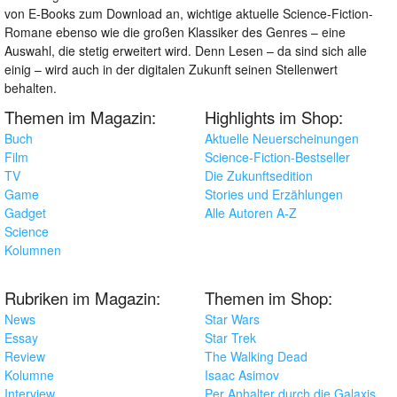
von E-Books zum Download an, wichtige aktuelle Science-Fiction-
Romane ebenso wie die großen Klassiker des Genres – eine
Auswahl, die stetig erweitert wird. Denn Lesen – da sind sich alle
einig – wird auch in der digitalen Zukunft seinen Stellenwert
behalten.
Themen im Magazin:
Highlights im Shop:
Buch
Aktuelle Neuerscheinungen
Film
Science-Fiction-Bestseller
TV
Die Zukunftsedition
Game
Stories und Erzählungen
Gadget
Alle Autoren A-Z
Science
Kolumnen
Rubriken im Magazin:
Themen im Shop:
News
Star Wars
Essay
Star Trek
Review
The Walking Dead
Kolumne
Isaac Asimov
Interview
Per Anhalter durch die Galaxis