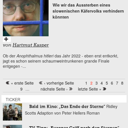
Wie wir das Aussterben eines
slowenischen Käfervolks verhindern
könnten
von
Hartmut Kasper
Ob der
Anophthalmus hitleri
das Jahr 2022 - eben erst entkorkt,
jagt es schon seinem schaumweintrunkenen grande Finale
entgegen -...
« erste Seite
‹ vorherige Seite
1
2
3
4
5
6
7
8
Seiten
9
…
nächste Seite ›
letzte Seite »
TICKER
Ridley
Bald im Kino: „Das Ende der Sterne“
Scotts Adaption von Peter Hellers Roman