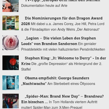
TV-Tipp: „Europas Griff nach den Sternen“
Dokumentation heute auf Arte
Die Nominierungen für den Dragon Award
Mit dabei u.a. James Corey, Joe Hill, Petra Lord
2026
& die Filmadaption von Andy Weirs „Der Astronaut“
„Legion – Die vielen Leben des Stephen
Ein genialer
Leeds“ von Brandon Sanderson
Privatdetektiv mit vielen halluzinierten Persönlichkeiten
Stephen King: „It: Welcome to Derry“ - In der
Die „große Depression“ als Hintergrund der 2.
Krise
Staffel
Obama empfiehlt: George Saunders
Am Sterbebett eines Öltycoons
„Nachtwache“
„Spider-Man: Brand New Day“ – Brandneu?
In Tom Hollands viertem Auftritt
Ein bisschen …
mutiert Spider-Man zum X-Men-Prequel