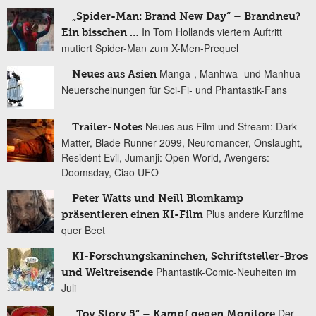
„Spider-Man: Brand New Day“ – Brandneu?
In Tom Hollands viertem Auftritt
Ein bisschen …
mutiert Spider-Man zum X-Men-Prequel
Manga-, Manhwa- und Manhua-
Neues aus Asien
Neuerscheinungen für Sci-Fi- und Phantastik-Fans
Neues aus Film und Stream: Dark
Trailer-Notes
Matter, Blade Runner 2099, Neuromancer, Onslaught,
Resident Evil, Jumanji: Open World, Avengers:
Doomsday, Ciao UFO
Peter Watts und Neill Blomkamp
Plus andere Kurzfilme
präsentieren einen KI-Film
quer Beet
KI-Forschungskaninchen, Schriftsteller-Bros
Phantastik-Comic-Neuheiten im
und Weltreisende
Juli
Der
„Toy Story 5“ – Kampf gegen Monitore