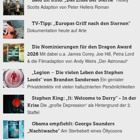
Bald im Kino: „Das Ende der Sterne“
Scotts Adaption von Peter Hellers Roman
TV-Tipp: „Europas Griff nach den Sternen“
Dokumentation heute auf Arte
Die Nominierungen für den Dragon Award
Mit dabei u.a. James Corey, Joe Hill, Petra Lord
2026
& die Filmadaption von Andy Weirs „Der Astronaut“
„Legion – Die vielen Leben des Stephen
Ein genialer
Leeds“ von Brandon Sanderson
Privatdetektiv mit vielen halluzinierten Persönlichkeiten
Stephen King: „It: Welcome to Derry“ - In der
Die „große Depression“ als Hintergrund der 2.
Krise
Staffel
Obama empfiehlt: George Saunders
Am Sterbebett eines Öltycoons
„Nachtwache“