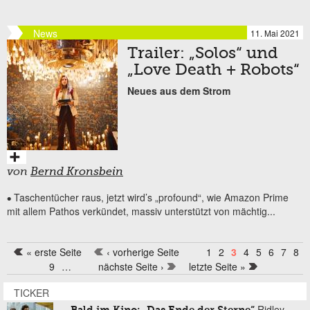
News
11. Mai 2021
Trailer: „Solos“ und
„Love Death + Robots“
Neues aus dem Strom
von
Bernd Kronsbein
Taschentücher raus, jetzt wird’s „profound“, wie Amazon Prime
•
mit allem Pathos verkündet, massiv unterstützt von mächtig...
« erste Seite
‹ vorherige Seite
1
2
3
4
5
6
7
8
Seiten
9
…
nächste Seite ›
letzte Seite »
TICKER
Ridley