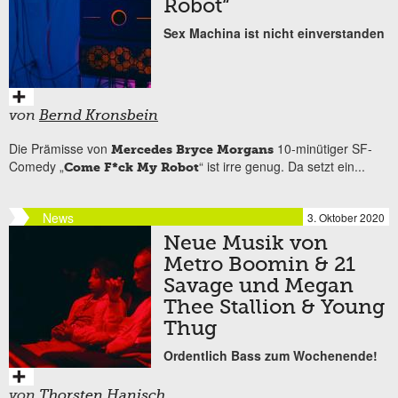
Robot“
Sex Machina ist nicht einverstanden
von
Bernd Kronsbein
Die Prämisse von
10-minütiger SF-
Mercedes Bryce Morgans
Comedy „
“ ist irre genug. Da setzt ein...
Come F*ck My Robot
News
3. Oktober 2020
Neue Musik von
Metro Boomin & 21
Savage und Megan
Thee Stallion & Young
Thug
Ordentlich Bass zum Wochenende!
von
Thorsten Hanisch