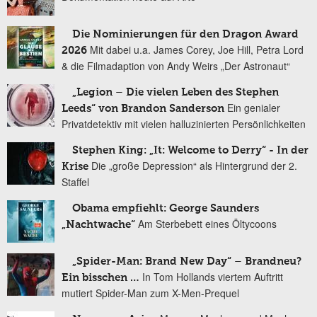
Die Nominierungen für den Dragon Award
Mit dabei u.a. James Corey, Joe Hill, Petra Lord
2026
& die Filmadaption von Andy Weirs „Der Astronaut“
„Legion – Die vielen Leben des Stephen
Ein genialer
Leeds“ von Brandon Sanderson
Privatdetektiv mit vielen halluzinierten Persönlichkeiten
Stephen King: „It: Welcome to Derry“ - In der
Die „große Depression“ als Hintergrund der 2.
Krise
Staffel
Obama empfiehlt: George Saunders
Am Sterbebett eines Öltycoons
„Nachtwache“
„Spider-Man: Brand New Day“ – Brandneu?
In Tom Hollands viertem Auftritt
Ein bisschen …
mutiert Spider-Man zum X-Men-Prequel