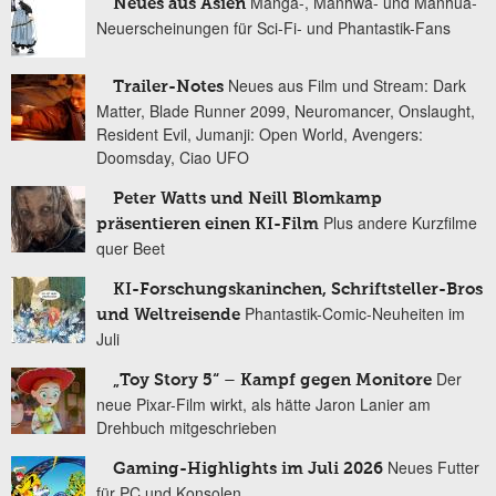
Manga-, Manhwa- und Manhua-
Neues aus Asien
Neuerscheinungen für Sci-Fi- und Phantastik-Fans
Neues aus Film und Stream: Dark
Trailer-Notes
Matter, Blade Runner 2099, Neuromancer, Onslaught,
Resident Evil, Jumanji: Open World, Avengers:
Doomsday, Ciao UFO
Peter Watts und Neill Blomkamp
Plus andere Kurzfilme
präsentieren einen KI-Film
quer Beet
KI-Forschungskaninchen, Schriftsteller-Bros
Phantastik-Comic-Neuheiten im
und Weltreisende
Juli
Der
„Toy Story 5“ – Kampf gegen Monitore
neue Pixar-Film wirkt, als hätte Jaron Lanier am
Drehbuch mitgeschrieben
Neues Futter
Gaming-Highlights im Juli 2026
für PC und Konsolen