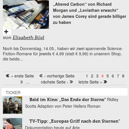
„Altered Carbon“ von Richard
Morgan und „Leviathan erwacht“
von James Corey sind gerade billiger
zu haben
von
Elisabeth Bösl
Noch bis Donnerstag, 14.05., haben wir zwei spannende Science-
Fiction-Romane für jeweils € 4,99 (statt € 9,99) in unserem Shop,
die beide...
« erste Seite
‹ vorherige Seite
1
2
3
4
5
6
7
8
Seiten
9
…
nächste Seite ›
letzte Seite »
TICKER
Ridley
Bald im Kino: „Das Ende der Sterne“
Scotts Adaption von Peter Hellers Roman
TV-Tipp: „Europas Griff nach den Sternen“
Dokumentation heute auf Arte