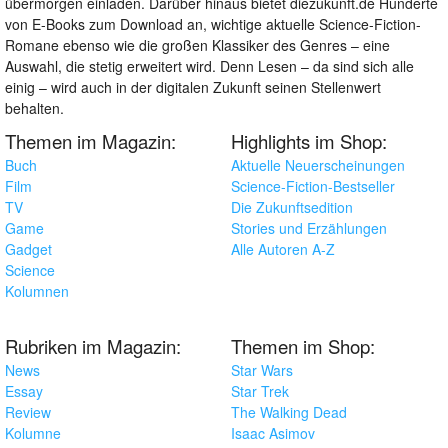
übermorgen einladen. Darüber hinaus bietet diezukunft.de Hunderte
von E-Books zum Download an, wichtige aktuelle Science-Fiction-
Romane ebenso wie die großen Klassiker des Genres – eine
Auswahl, die stetig erweitert wird. Denn Lesen – da sind sich alle
einig – wird auch in der digitalen Zukunft seinen Stellenwert
behalten.
Themen im Magazin:
Highlights im Shop:
Buch
Aktuelle Neuerscheinungen
Film
Science-Fiction-Bestseller
TV
Die Zukunftsedition
Game
Stories und Erzählungen
Gadget
Alle Autoren A-Z
Science
Kolumnen
Rubriken im Magazin:
Themen im Shop:
News
Star Wars
Essay
Star Trek
Review
The Walking Dead
Kolumne
Isaac Asimov