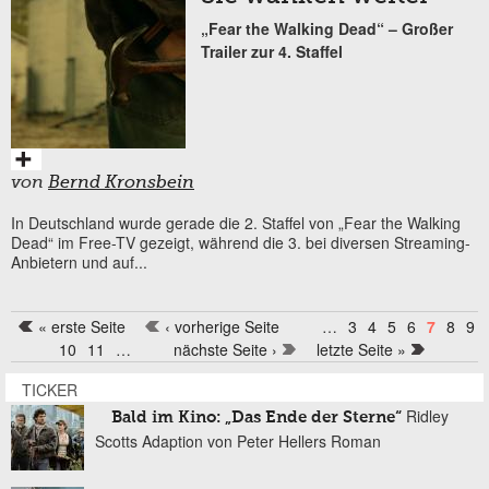
„Fear the Walking Dead“ – Großer
Trailer zur 4. Staffel
von
Bernd Kronsbein
In Deutschland wurde gerade die 2. Staffel von „Fear the Walking
Dead“ im Free-TV gezeigt, während die 3. bei diversen Streaming-
Anbietern und auf...
« erste Seite
‹ vorherige Seite
…
3
4
5
6
7
8
9
Seiten
10
11
…
nächste Seite ›
letzte Seite »
TICKER
Ridley
Bald im Kino: „Das Ende der Sterne“
Scotts Adaption von Peter Hellers Roman