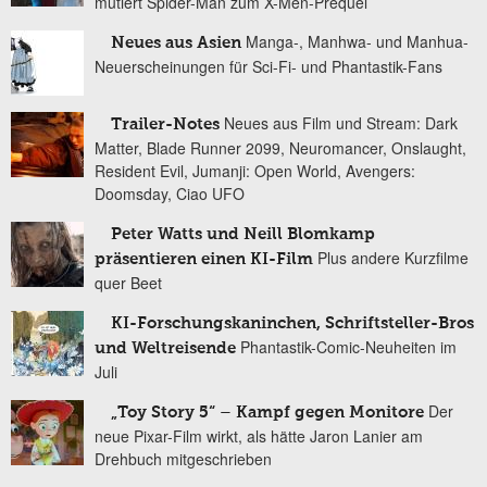
mutiert Spider-Man zum X-Men-Prequel
Manga-, Manhwa- und Manhua-
Neues aus Asien
Neuerscheinungen für Sci-Fi- und Phantastik-Fans
Neues aus Film und Stream: Dark
Trailer-Notes
Matter, Blade Runner 2099, Neuromancer, Onslaught,
Resident Evil, Jumanji: Open World, Avengers:
Doomsday, Ciao UFO
Peter Watts und Neill Blomkamp
Plus andere Kurzfilme
präsentieren einen KI-Film
quer Beet
KI-Forschungskaninchen, Schriftsteller-Bros
Phantastik-Comic-Neuheiten im
und Weltreisende
Juli
Der
„Toy Story 5“ – Kampf gegen Monitore
neue Pixar-Film wirkt, als hätte Jaron Lanier am
Drehbuch mitgeschrieben