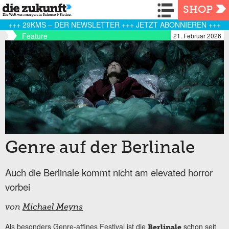
Navigation
SHOP
+++ 29KMS – DER NEWSLETTER +++ JETZT ABONNIEREN +++
Feature
21. Februar 2026
Genre auf der Berlinale
Auch die Berlinale kommt nicht am elevated horror
vorbei
von
Michael Meyns
Als besonders Genre-affines Festival ist die
schon seit
Berlinale