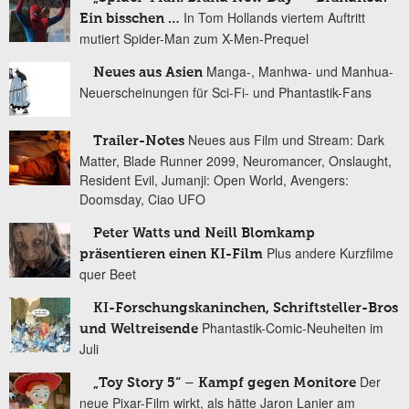
In Tom Hollands viertem Auftritt
Ein bisschen …
mutiert Spider-Man zum X-Men-Prequel
Manga-, Manhwa- und Manhua-
Neues aus Asien
Neuerscheinungen für Sci-Fi- und Phantastik-Fans
Neues aus Film und Stream: Dark
Trailer-Notes
Matter, Blade Runner 2099, Neuromancer, Onslaught,
Resident Evil, Jumanji: Open World, Avengers:
Doomsday, Ciao UFO
Peter Watts und Neill Blomkamp
Plus andere Kurzfilme
präsentieren einen KI-Film
quer Beet
KI-Forschungskaninchen, Schriftsteller-Bros
Phantastik-Comic-Neuheiten im
und Weltreisende
Juli
Der
„Toy Story 5“ – Kampf gegen Monitore
neue Pixar-Film wirkt, als hätte Jaron Lanier am