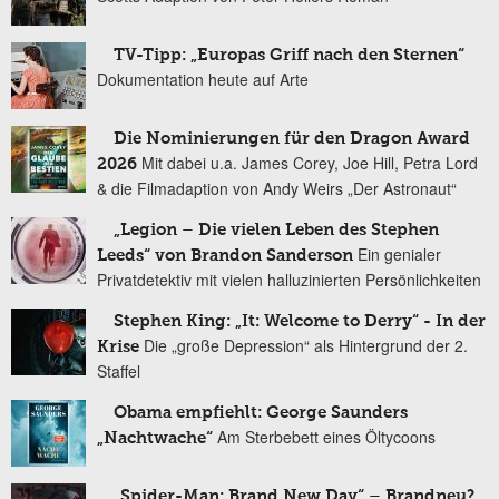
TV-Tipp: „Europas Griff nach den Sternen“
Dokumentation heute auf Arte
Die Nominierungen für den Dragon Award
Mit dabei u.a. James Corey, Joe Hill, Petra Lord
2026
& die Filmadaption von Andy Weirs „Der Astronaut“
„Legion – Die vielen Leben des Stephen
Ein genialer
Leeds“ von Brandon Sanderson
Privatdetektiv mit vielen halluzinierten Persönlichkeiten
Stephen King: „It: Welcome to Derry“ - In der
Die „große Depression“ als Hintergrund der 2.
Krise
Staffel
Obama empfiehlt: George Saunders
Am Sterbebett eines Öltycoons
„Nachtwache“
„Spider-Man: Brand New Day“ – Brandneu?