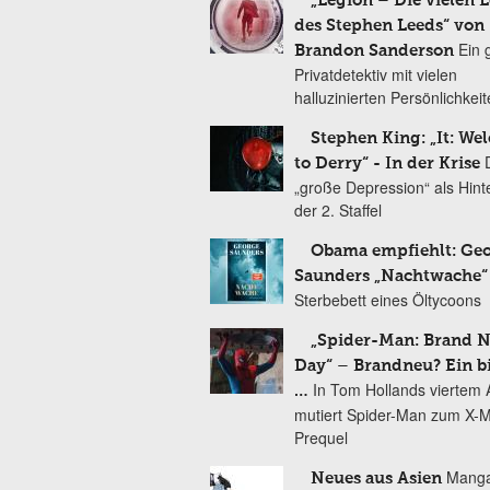
„Legion – Die vielen 
des Stephen Leeds“ von
Ein 
Brandon Sanderson
Privatdetektiv mit vielen
halluzinierten Persönlichkei
Stephen King: „It: We
to Derry“ - In der Krise
„große Depression“ als Hint
der 2. Staffel
Obama empfiehlt: Ge
Saunders „Nachtwache“
Sterbebett eines Öltycoons
„Spider-Man: Brand 
Day“ – Brandneu? Ein b
In Tom Hollands viertem Au
…
mutiert Spider-Man zum X-
Prequel
Manga
Neues aus Asien