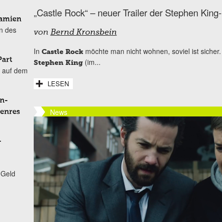
„Castle Rock“ – neuer Trailer der Stephen Kin
Damien
n des
von
Bernd Kronsbein
In
möchte man nicht wohnen, soviel ist sicher.
Castle Rock
Part
(im...
Stephen King
 auf dem
LESEN
n-
News
Genres
-
 Geld