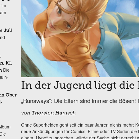
Film
r am
 Juli
und
,
, KI,
Die
n
uin-
In der Jugend liegt die 
en Ober
„Runaways“: Die Eltern sind immer die Bösen
i-
von
Thorsten Hanisch
Ohne Superhelden geht seit ein paar Jahren nichts mehr: Ke
Album
neue Ankündigungen für Comics, Filme oder TV-Serien die 
„Die
einem „Hype“ zu sprechen, würde der Sache nicht gerecht 