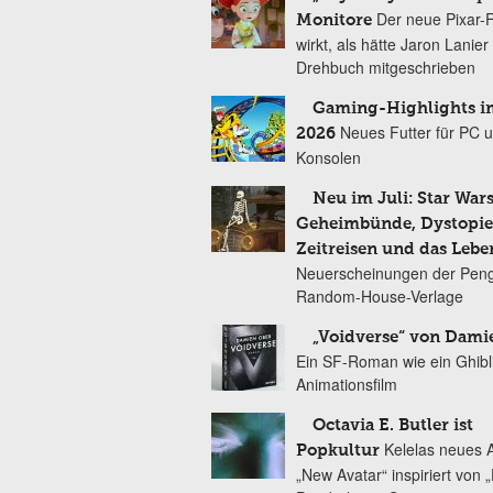
Der neue Pixar-
Monitore
wirkt, als hätte Jaron Lanie
Drehbuch mitgeschrieben
Gaming-Highlights im
Neues Futter für PC 
2026
Konsolen
Neu im Juli: Star Wars
Geheimbünde, Dystopien
Zeitreisen und das Lebe
Neuerscheinungen der Peng
Random-House-Verlage
„Voidverse“ von Dami
Ein SF-Roman wie ein Ghibl
Animationsfilm
Octavia E. Butler ist
Kelelas neues 
Popkultur
„New Avatar“ inspiriert von 