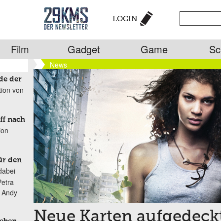
LOGIN
Film
Gadget
Game
Sc
News
de der
tion von
ff nach
ion
ür den
dabei
Petra
n Andy
Neue Karten aufgedeck