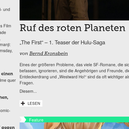
i- und
s Film
Ruf des roten Planeten
lade
,
„The First“ – 1. Teaser der Hulu-Saga
manji:
omsday,
von
Bernd Kronsbein
Eines der größeren Probleme, das viele SF-Romane, die sic
befassen, ignorieren, sind die Angehörigen und Freunde, di
 einen
Entdeckerdrang und „Westward Ho!“ sind da oft wichtiger al
ilme quer
Fragen.
Diesem...
hen,
LESEN
Comic-
Feature
f gegen