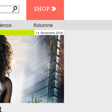
SHOP
ience
Kolumne
14. November 2018
t