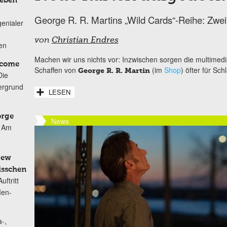
Leben
George R. R. Martins „Wild Cards“-Reihe: Zwei
genialer
von
Christian Endres
ten
Machen wir uns nichts vor: Inzwischen sorgen die multimedi
lcome
Schaffen von
(im
Shop
) öfter für Sch
George R. R. Martin
Die
ergrund
LESEN
orge
News
Am
New
isschen
ftritt
Men-
-,