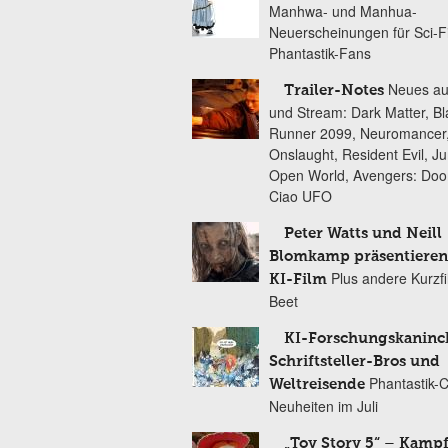
Manhwa- und Manhua-
Neuerscheinungen für Sci-F
Phantastik-Fans
Neues au
Trailer-Notes
und Stream: Dark Matter, B
Runner 2099, Neuromancer
Onslaught, Resident Evil, Ju
Open World, Avengers: Do
Ciao UFO
Peter Watts und Neill
Blomkamp präsentieren
Plus andere Kurzf
KI-Film
Beet
KI-Forschungskaninc
Schriftsteller-Bros und
Phantastik-
Weltreisende
Neuheiten im Juli
„Toy Story 5“ – Kamp