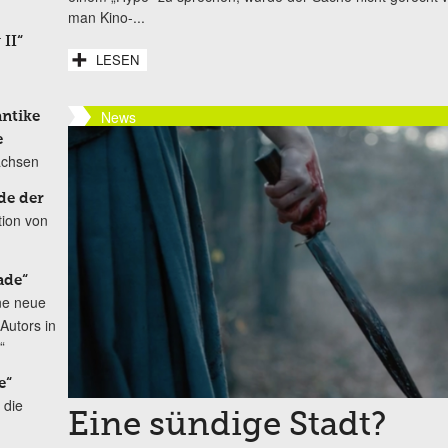
man Kino-...
 II“
LESEN
News
antike
e
achsen
de der
tion von
ade“
ne neue
Autors in
“
e“
 die
Eine sündige Stadt?