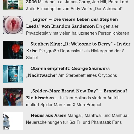
Mit dabei u.a. James Corey, Joe Hill, Petra Lord
2026
& die Filmadaption von Andy Weirs „Der Astronaut“
„Legion – Die vielen Leben des Stephen
Ein genialer
Leeds“ von Brandon Sanderson
Privatdetektiv mit vielen halluzinierten Persönlichkeiten
Stephen King: „It: Welcome to Derry“ - In der
Die „große Depression“ als Hintergrund der 2.
Krise
Staffel
Obama empfiehlt: George Saunders
Am Sterbebett eines Öltycoons
„Nachtwache“
„Spider-Man: Brand New Day“ – Brandneu?
In Tom Hollands viertem Auftritt
Ein bisschen …
mutiert Spider-Man zum X-Men-Prequel
Manga-, Manhwa- und Manhua-
Neues aus Asien
Neuerscheinungen für Sci-Fi- und Phantastik-Fans