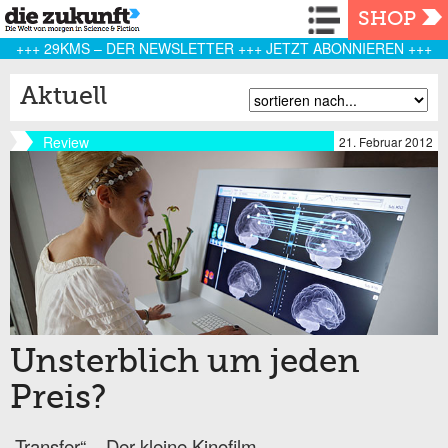
Navigation
SHOP
+++ 29KMS – DER NEWSLETTER +++ JETZT ABONNIEREN +++
Aktuell
Review
21. Februar 2012
Unsterblich um jeden
Preis?
„Transfer“ – Der kleine Kinofilm