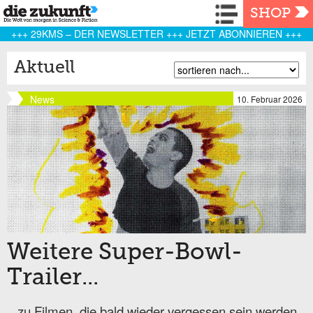
Navigation
SHOP
+++ 29KMS – DER NEWSLETTER +++ JETZT ABONNIEREN +++
Aktuell
News
10. Februar 2026
Weitere Super-Bowl-
Trailer...
...zu Filmen, die bald wieder vergessen sein werden