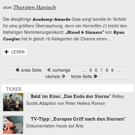
von
Thorsten Hanisch
Die diesjährige
-Gala sorgt bereits im Vorfeld
Academy-Awards
für eine größere Überraschung, denn ein Horrorfilm (!) bricht den
bisherigen Nominierungsrekord:
von
„Blood & Sinners“
Ryan
hat in gleich 16 Kategorien die Chance einen...
Coogler
LESEN
erste Seite
vorherige
…
5
6
7
8
9
…
Seiten
nächste
letzte Seite
TICKER
Ridley
Bald im Kino: „Das Ende der Sterne“
Scotts Adaption von Peter Hellers Roman
TV-Tipp: „Europas Griff nach den Sternen“
Dokumentation heute auf Arte