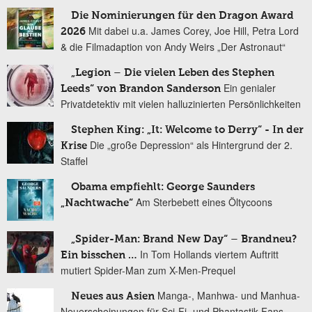
Die Nominierungen für den Dragon Award
Mit dabei u.a. James Corey, Joe Hill, Petra Lord
2026
& die Filmadaption von Andy Weirs „Der Astronaut“
„Legion – Die vielen Leben des Stephen
Ein genialer
Leeds“ von Brandon Sanderson
Privatdetektiv mit vielen halluzinierten Persönlichkeiten
Stephen King: „It: Welcome to Derry“ - In der
Die „große Depression“ als Hintergrund der 2.
Krise
Staffel
Obama empfiehlt: George Saunders
Am Sterbebett eines Öltycoons
„Nachtwache“
„Spider-Man: Brand New Day“ – Brandneu?
In Tom Hollands viertem Auftritt
Ein bisschen …
mutiert Spider-Man zum X-Men-Prequel
Manga-, Manhwa- und Manhua-
Neues aus Asien
Neuerscheinungen für Sci-Fi- und Phantastik-Fans