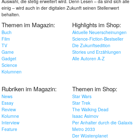
Auswahl, die stetig erweitert wird. Denn Lesen – da sind sich alle
einig – wird auch in der digitalen Zukunft seinen Stellenwert
behalten.
Themen im Magazin:
Highlights im Shop:
Buch
Aktuelle Neuerscheinungen
Film
Science-Fiction-Bestseller
TV
Die Zukunftsedition
Game
Stories und Erzählungen
Gadget
Alle Autoren A-Z
Science
Kolumnen
Rubriken im Magazin:
Themen im Shop:
News
Star Wars
Essay
Star Trek
Review
The Walking Dead
Kolumne
Isaac Asimov
Interview
Per Anhalter durch die Galaxis
Feature
Metro 2033
Der Wüstenplanet