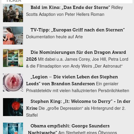
Ridley
Bald im Kino: „Das Ende der Sterne“
Scotts Adaption von Peter Hellers Roman
TV-Tipp: „Europas Griff nach den Sternen“
Dokumentation heute auf Arte
Die Nominierungen für den Dragon Award
Mit dabei u.a. James Corey, Joe Hill, Petra Lord
2026
& die Filmadaption von Andy Weirs „Der Astronaut“
„Legion – Die vielen Leben des Stephen
Ein genialer
Leeds“ von Brandon Sanderson
Privatdetektiv mit vielen halluzinierten Persönlichkeiten
Stephen King: „It: Welcome to Derry“ - In der
Die „große Depression“ als Hintergrund der 2.
Krise
Staffel
Obama empfiehlt: George Saunders
Am Sterbebett eines Öltycoons
„Nachtwache“