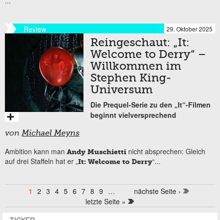
...
Review
29. Oktober 2025
Reingeschaut: „It:
Welcome to Derry“ –
Willkommen im
Stephen King-
Universum
Die Prequel-Serie zu den „It“-Filmen
beginnt vielversprechend
von
Michael Meyns
Ambition kann man
nicht absprechen: Gleich
Andy Muschietti
auf drei Staffeln hat er „
“...
It: Welcome to Derry
1
2
3
4
5
6
7
8
9
…
nächste Seite ›
Seiten
letzte Seite »
TICKER