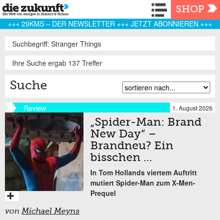
Navigation
SHOP
+++ 29KMS – DER NEWSLETTER +++ JETZT ABONNIEREN +++
Suchbegriff: Stranger Things
Ihre Suche ergab 137 Treffer
Suche
Review
1. August 2026
„Spider-Man: Brand
New Day“ –
Brandneu? Ein
bisschen …
In Tom Hollands viertem Auftritt
mutiert Spider-Man zum X-Men-
Prequel
von
Michael Meyns