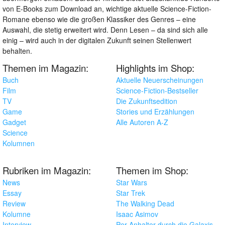
von E-Books zum Download an, wichtige aktuelle Science-Fiction-
Romane ebenso wie die großen Klassiker des Genres – eine
Auswahl, die stetig erweitert wird. Denn Lesen – da sind sich alle
einig – wird auch in der digitalen Zukunft seinen Stellenwert
behalten.
Themen im Magazin:
Highlights im Shop:
Buch
Aktuelle Neuerscheinungen
Film
Science-Fiction-Bestseller
TV
Die Zukunftsedition
Game
Stories und Erzählungen
Gadget
Alle Autoren A-Z
Science
Kolumnen
Rubriken im Magazin:
Themen im Shop:
News
Star Wars
Essay
Star Trek
Review
The Walking Dead
Kolumne
Isaac Asimov
Interview
Per Anhalter durch die Galaxis