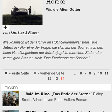
Horror
Wir, die Alten Götter
von
Gerhard Maier
Wie kosmisch ist der Horror im HBO-Serienmeilenstein
True
Detective
? Nur eine der Frage, die sich auf der Suche nach den
losen Handlungsfäden der Mörderjagd im morbiden Süden der
Vereinigten Staaten stellt. Eine Fantheorie mit Spoilern!
« erste Seite
‹ vorherige Seite
…
6
7
8
9
10
11
Seiten
12
13
14
TICKER
Ridley
Bald im Kino: „Das Ende der Sterne“
Scotts Adaption von Peter Hellers Roman