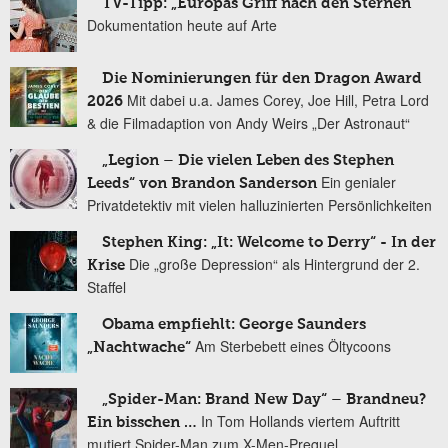
TV-Tipp: „Europas Griff nach den Sternen“
Dokumentation heute auf Arte
Die Nominierungen für den Dragon Award
Mit dabei u.a. James Corey, Joe Hill, Petra Lord
2026
& die Filmadaption von Andy Weirs „Der Astronaut“
„Legion – Die vielen Leben des Stephen
Ein genialer
Leeds“ von Brandon Sanderson
Privatdetektiv mit vielen halluzinierten Persönlichkeiten
Stephen King: „It: Welcome to Derry“ - In der
Die „große Depression“ als Hintergrund der 2.
Krise
Staffel
Obama empfiehlt: George Saunders
Am Sterbebett eines Öltycoons
„Nachtwache“
„Spider-Man: Brand New Day“ – Brandneu?
In Tom Hollands viertem Auftritt
Ein bisschen …
mutiert Spider-Man zum X-Men-Prequel